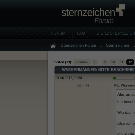
FORUM
FAQ
DIE 12 STERNZEIC
Sternzeichen Forum
→
Sternzeichen
Seiten (13):
« Zurück
1
...
9
10
11
12
WASSERMÄNNER: BITTE BESCHREIBT 
01.06.2017, 20:58
Niki99
RE: Wassermän
Akuras s
Ich besch
Wie das mi
Also ich b
Ich würde