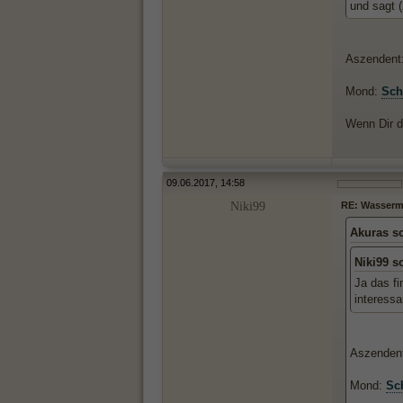
und sagt 
Aszendent
Mond:
Sch
Wenn Dir da
09.06.2017, 14:58
Niki99
RE: Wassermän
Akuras s
Niki99 s
Ja das f
interessa
Aszenden
Mond:
Sc