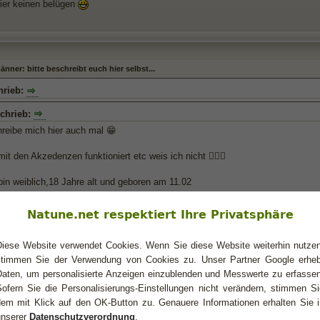
 hier keinen belügen
ner: bitte beschreibt euch hier selbst...
hrieb:
chrieb:
hreibe mich hier auch mal 😁
it den Akzedenzen funktioniert etc weis ich nicht 🤷🏼‍♀️
bin weiblich,18 Jahre alt und geboren am 11.02
e mich so beschreiben:
Natune.net respektiert Ihre Privatsphäre
iemlich wählerisch,arrogant und Ich-Bezogen (frei nach dem Motto: Hauptsache 
Diese Website verwendet Cookies. Wenn Sie diese Website weiterhin nutzen
s sehr Leute mit guten Humor um mich zu haben. Ich bin sehr kreativ und int
e große Menschenansammlungen. Dennoch genieße ich es auch, mich mit Freu
stimmen Sie der Verwendung von Cookies zu. Unser Partner Google erheb
Ich brauche viel aufmerksamkeit,stehe aber nicht gerne im Mittelpunkt (aufm
Daten, um personalisierte Anzeigen einzublenden und Messwerte zu erfassen
u hört, mich wahrnimmt etc)
Sofern Sie die Personalisierungs-Einstellungen nicht verändern, stimmen Si
dem mit Klick auf den OK-Button zu. Genauere Informationen erhalten Sie i
 Wassermänner hinter her gesagt wird, sie seinen sehr kühl, trifft das auf mi
unserer
Datenschutzverordnung
.