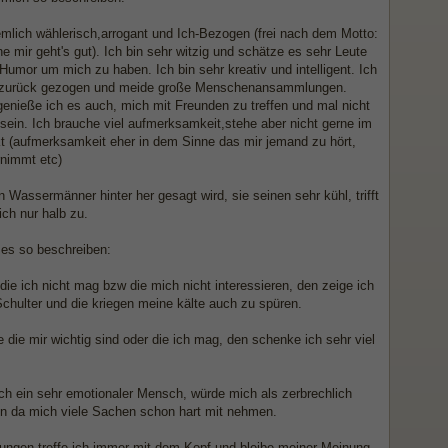
iemlich wählerisch,arrogant und Ich-Bezogen (frei nach dem Motto:
 mir geht's gut). Ich bin sehr witzig und schätze es sehr Leute
Humor um mich zu haben. Ich bin sehr kreativ und intelligent. Ich
 zurück gezogen und meide große Menschenansammlungen.
enieße ich es auch, mich mit Freunden zu treffen und mal nicht
 sein. Ich brauche viel aufmerksamkeit,stehe aber nicht gerne im
kt (aufmerksamkeit eher in dem Sinne das mir jemand zu hört,
nimmt etc)
Wassermänner hinter her gesagt wird, sie seinen sehr kühl, trifft
ch nur halb zu.
 es so beschreiben:
ie ich nicht mag bzw die mich nicht interessieren, den zeige ich
Schulter und die kriegen meine kälte auch zu spüren.
 die mir wichtig sind oder die ich mag, den schenke ich sehr viel
uch ein sehr emotionaler Mensch, würde mich als zerbrechlich
n da mich viele Sachen schon hart mit nehmen.
ungen treffe ich immer mit dem Kopf und bleibe meiner Meinung