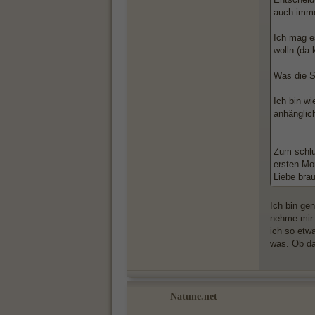
auch imme
Ich mag e
wolln (da 
Was die S
Ich bin wi
anhänglic
Zum schlu
ersten Mo
Liebe bra
Ich bin ge
nehme mir 
ich so etw
was. Ob da
Natune.net