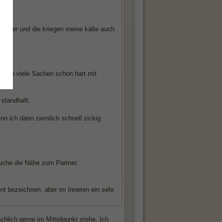
chulter und die kriegen meine kälte auch
 mich viele Sachen schon hart mit
standhaft.
n ich dann ziemlich schnell zickig
 suche die Nähe zum Partner.
t bezeichnen, aber im Inneren ein sehr
ächlich gerne im Mittelpunkt stehe. Ich