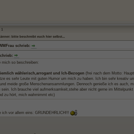
1
ner: bitte beschreibt euch hier selbst...
eWMFrau schrieb:
chrieb:
e mich so beschreiben:
ziemlich wählerisch,arrogant und Ich-Bezogen
(frei nach dem Motto: Haupts
ze es sehr Leute mit guten Humor um mich zu haben. Ich bin sehr kreativ und 
und meide große Menschenansammlungen. Dennoch genieße ich es auch, mich
u sein. Ich brauche viel aufmerksamkeit,stehe aber nicht gerne im Mittelpun
nd zu hört, mich wahrnimmt etc)
 ich vor allem eins: GRUNDEHRLICH!!!