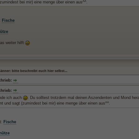
(zumindest bei mir) eine menge über einen aus^^.
:
Fische
ütze
s weiter hilft
ner: bitte beschreibt euch hier selbst...
chrieb:
chrieb:
inde ich auch
. Du solltest trotzdem mal deinen Aszendenten und Mond hera
nt und sagt (zumindest bei mir) eine menge über einen aus^^.
t:
Fische
hütze