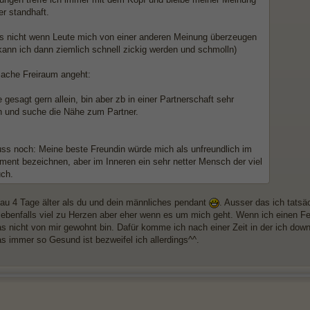
r standhaft.
s nicht wenn Leute mich von einer anderen Meinung überzeugen
kann ich dann ziemlich schnell zickig werden und schmolln)
ache Freiraum angeht:
e gesagt gern allein, bin aber zb in einer Partnerschaft sehr
h und suche die Nähe zum Partner.
ss noch: Meine beste Freundin würde mich als unfreundlich im
ment bezeichnen, aber im Inneren ein sehr netter Mensch der viel
uch.
nau 4 Tage älter als du und dein männliches pendant
. Ausser das ich tatsä
ebenfalls viel zu Herzen aber eher wenn es um mich geht. Wenn ich einen Fe
as nicht von mir gewohnt bin. Dafür komme ich nach einer Zeit in der ich dow
s immer so Gesund ist bezweifel ich allerdings^^.