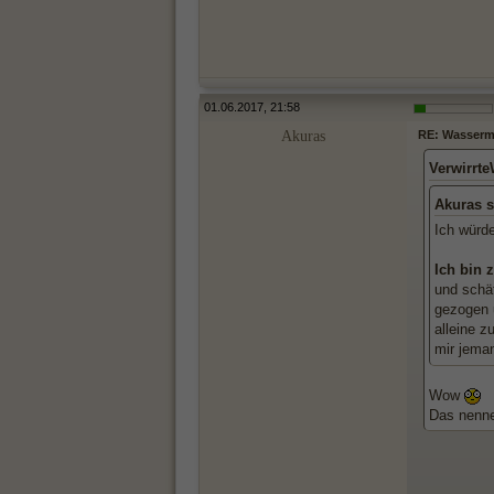
01.06.2017, 21:58
Akuras
RE: Wassermän
Verwirrt
Akuras s
Ich würd
Ich bin 
und schät
gezogen 
alleine z
mir jema
Wow
Das nenne