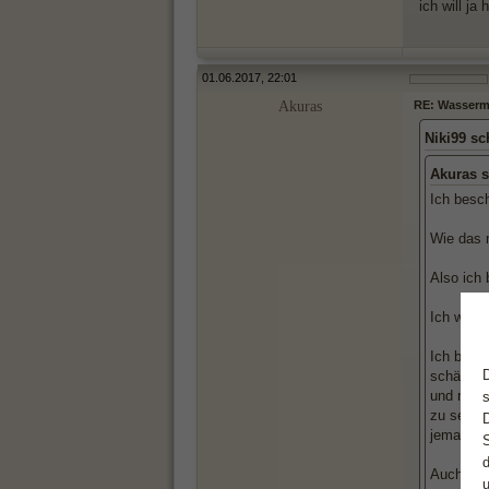
ich will ja
01.06.2017, 22:01
Akuras
RE: Wassermän
Niki99 sc
Akuras s
Ich besc
Wie das m
Also ich 
Ich würd
Ich bin z
schätze e
und meid
zu sein. 
jemand z
Auch wenn