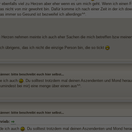
 ebenfalls viel zu Herzen aber eher wenn es um mich geht. Wenn ich einen Fe
was nicht von mir gewohnt bin. Dafür komme ich nach einer Zeit in der ich do
as immer so Gesund ist bezweifel ich allerdings^^.
 Herzen nehmen meinte ich auch eher Sachen die mich betreffen bzw meinen
ch übrigens, das ich nicht die einzige Person bin, die so tickt
ner: bitte beschreibt euch hier selbst...
de ich auch
. Du solltest trotzdem mal deinen Aszendenten und Mond heraus
zumindest bei mir) eine menge über einen aus^^.
ner: bitte beschreibt euch hier selbst...
hrieb:
nde ich auch
. Du solltest trotzdem mal deinen Aszendenten und Mond herau