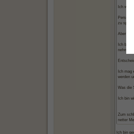
Ich würd
Personen 
zu spüre
Aber Leut
Ich bin 
nehmen.
Entschei
Ich mag 
werden u
Was die 
Ich bin w
Zum schl
netter Me
Ich bin g