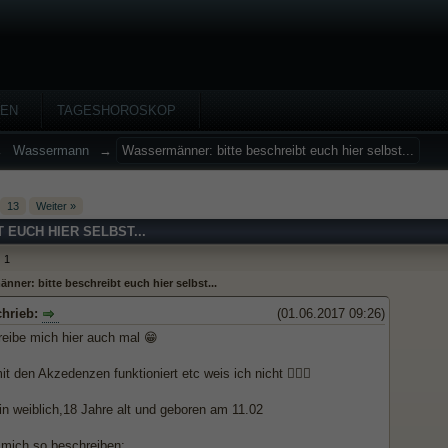
HEN
TAGESHOROSKOP
→
Wassermann
→
Wassermänner: bitte beschreibt euch hier selbst...
13
Weiter »
EUCH HIER SELBST...
1
ner: bitte beschreibt euch hier selbst...
chrieb:
(01.06.2017 09:26)
reibe mich hier auch mal 😁
t den Akzedenzen funktioniert etc weis ich nicht 🤷🏼‍♀️
in weiblich,18 Jahre alt und geboren am 11.02
 mich so beschreiben: