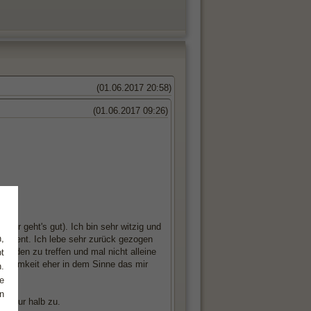
(01.06.2017 20:58)
(01.06.2017 09:26)
mir geht's gut). Ich bin sehr witzig und
,
elligent. Ich lebe sehr zurück gezogen
nden zu treffen und mal nicht alleine
t
erksamkeit eher in dem Sinne das mir
.
e
n
ch nur halb zu.