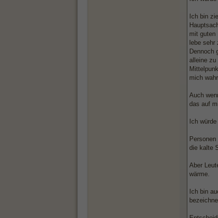
Ich bin z
Hauptsache
mit guten 
lebe sehr
Dennoch g
alleine zu
Mittelpun
mich wahr
Auch wenn 
das auf mi
Ich würde
Personen d
die kalte 
Aber Leute
wärme.
Ich bin a
bezeichne
Entscheid