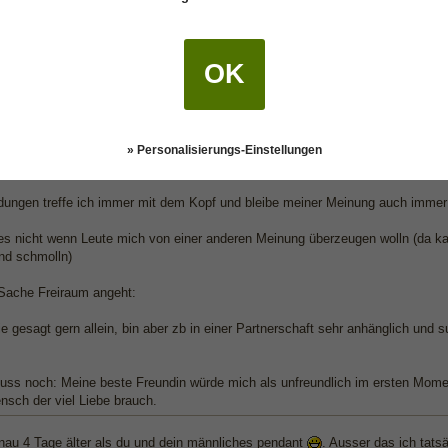
e es so beschreiben:
die ich nicht mag bzw die mich nicht interessieren, den zeige ich die kalte S
OK
n.
e die mir wichtig sind oder die ich mag, den schenke ich sehr viel wärme.
auch ein sehr emotionaler Mensch, würde mich als zerbrechlich bezeichnen da
» Personalisierungs-Einstellungen
dungen treffe ich immer mit dem Kopf und bleibe meiner Meinung auch immer 
es nicht wenn Leute mich von einer anderen Meinung überzeugen wolln (da kan
nd schmolln)
Sache Freiraum angeht:
ie gesagt gern allein, bin aber zb in einer Partnerschaft sehr anhänglich und
uss noch: Meine beste Freundin würde mich als unfreundlich im ersten Momen
nsch der viel Liebe brauch.
enau 4 Tage älter als du und dein männliches pendant
. Ausser das ich tats