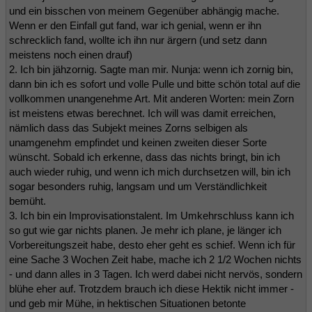
und ein bisschen von meinem Gegenüber abhängig mache.
Wenn er den Einfall gut fand, war ich genial, wenn er ihn
schrecklich fand, wollte ich ihn nur ärgern (und setz dann
meistens noch einen drauf)
2. Ich bin jähzornig. Sagte man mir. Nunja: wenn ich zornig bin,
dann bin ich es sofort und volle Pulle und bitte schön total auf die
vollkommen unangenehme Art. Mit anderen Worten: mein Zorn
ist meistens etwas berechnet. Ich will was damit erreichen,
nämlich dass das Subjekt meines Zorns selbigen als
unamgenehm empfindet und keinen zweiten dieser Sorte
wünscht. Sobald ich erkenne, dass das nichts bringt, bin ich
auch wieder ruhig, und wenn ich mich durchsetzen will, bin ich
sogar besonders ruhig, langsam und um Verständlichkeit
bemüht.
3. Ich bin ein Improvisationstalent. Im Umkehrschluss kann ich
so gut wie gar nichts planen. Je mehr ich plane, je länger ich
Vorbereitungszeit habe, desto eher geht es schief. Wenn ich für
eine Sache 3 Wochen Zeit habe, mache ich 2 1/2 Wochen nichts
- und dann alles in 3 Tagen. Ich werd dabei nicht nervös, sondern
blühe eher auf. Trotzdem brauch ich diese Hektik nicht immer -
und geb mir Mühe, in hektischen Situationen betonte