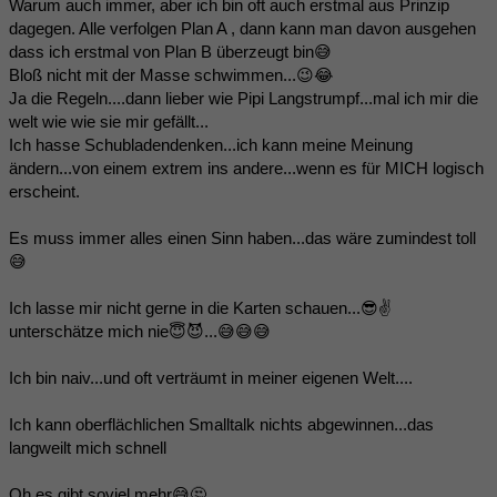
Warum auch immer, aber ich bin oft auch erstmal aus Prinzip
dagegen. Alle verfolgen Plan A , dann kann man davon ausgehen
dass ich erstmal von Plan B überzeugt bin😅
Bloß nicht mit der Masse schwimmen...😉😂
Ja die Regeln....dann lieber wie Pipi Langstrumpf...mal ich mir die
welt wie wie sie mir gefällt...
Ich hasse Schubladendenken...ich kann meine Meinung
ändern...von einem extrem ins andere...wenn es für MICH logisch
erscheint.
Es muss immer alles einen Sinn haben...das wäre zumindest toll
😅
Ich lasse mir nicht gerne in die Karten schauen...😎✌
unterschätze mich nie😇😈...😅😅😅
Ich bin naiv...und oft verträumt in meiner eigenen Welt....
Ich kann oberflächlichen Smalltalk nichts abgewinnen...das
langweilt mich schnell
Oh es gibt soviel mehr😅🤔