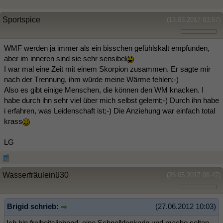
Sportspice
(13.03.2017 03:57)
WMF werden ja immer als ein bisschen gefühlskalt empfunden,
aber im inneren sind sie sehr sensibel
I war mal eine Zeit mit einem Skorpion zusammen. Er sagte mir
nach der Trennung, ihm würde meine Wärme fehlen;-)
Also es gibt einige Menschen, die können den WM knacken. I
habe durch ihn sehr viel über mich selbst gelernt;-) Durch ihn habe
i erfahren, was Leidenschaft ist;-) Die Anziehung war einfach total
krass
LG
Wasserfräuleinü30
(26.05.2017 06:47)
Brigid schrieb:
(27.06.2012 10:03)
Ich bin freiheitsliebend, eine Schnelldenkerin und mache selten