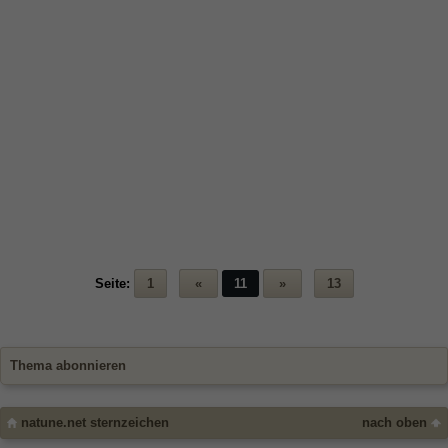
Seite:
1
«
11
»
13
Thema abonnieren
natune.net sternzeichen
nach oben