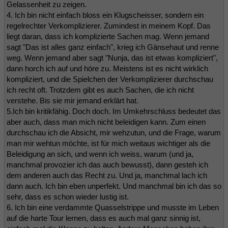
Gelassenheit zu zeigen.
4. Ich bin nicht einfach bloss ein Klugscheisser, sondern ein
regelrechter Verkomplizierer. Zumindest in meinem Kopf. Das
liegt daran, dass ich komplizierte Sachen mag. Wenn jemand
sagt "Das ist alles ganz einfach", krieg ich Gänsehaut und renne
weg. Wenn jemand aber sagt "Nunja, das ist etwas kompliziert",
dann horch ich auf und höre zu. Meistens ist es nicht wirklich
kompliziert, und die Spielchen der Verkomplizierer durchschau
ich recht oft. Trotzdem gibt es auch Sachen, die ich nicht
verstehe. Bis sie mir jemand erklärt hat.
5.Ich bin kritikfähig. Doch doch. Im Umkehrschluss bedeutet das
aber auch, dass man mich nicht beleidigen kann. Zum einen
durchschau ich die Absicht, mir wehzutun, und die Frage, warum
man mir wehtun möchte, ist für mich weitaus wichtiger als die
Beleidigung an sich, und wenn ich weiss, warum (und ja,
manchmal provozier ich das auch bewusst), dann gesteh ich
dem anderen auch das Recht zu. Und ja, manchmal lach ich
dann auch. Ich bin eben unperfekt. Und manchmal bin ich das so
sehr, dass es schon wieder lustig ist.
6. Ich bin eine verdammte Quasselstrippe und musste im Leben
auf die harte Tour lernen, dass es auch mal ganz sinnig ist,