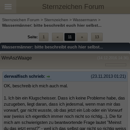
Sternzeichen Forum
Sternzeichen Forum
>
Sternzeichen
>
Wassermann
>
Wassermänner: bitte beschreibt euch hier selbst...
Seite:
1
«
11
»
13
Wassermänner: bitte beschreibt euch hier selbst...
WmAszWaage
(14.12.2016 14:36)
derwalfisch schrieb:
(23.11.2013 01:21)
OK, beschreib ich mich auch mal.
1. Ich bin ein Klugscheisser. Dass ich keine Probleme habe, das
zuzugeben, liegt daran, dass ich jedesmal, wenn man mir das
vorwarf, gar nicht wusste, ob das jetzt ein Lob oder ein Vorwurf
war (weiss ich eigentlich immer noch nicht so richtig...). Die für
mich am schwierigsten zu beantwortende Frage lautet "Meinst
du das jetzt ernst?" - weil ich das selbst gar nicht so richtig weiss