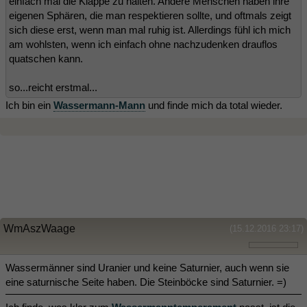
einfach mal die Klappe zu halten. Andere Menschen haben ihre
eigenen Sphären, die man respektieren sollte, und oftmals zeigt
sich diese erst, wenn man mal ruhig ist. Allerdings fühl ich mich
am wohlsten, wenn ich einfach ohne nachzudenken drauflos
quatschen kann.
so...reicht erstmal...
Ich bin ein
Wassermann-Mann
und finde mich da total wieder.
WmAszWaage
(15.12.2016 23:17)
Wassermänner sind Uranier und keine Saturnier, auch wenn sie
eine saturnische Seite haben. Die Steinböcke sind Saturnier. =)