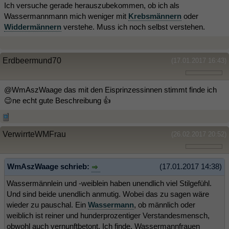
Ich versuche gerade herauszubekommen, ob ich als
Wassermannmann mich weniger mit
Krebsmännern
oder
Widdermännern
verstehe. Muss ich noch selbst verstehen.
Erdbeermund70
(17.01.2017 16:43)
@WmAszWaage das mit den Eisprinzessinnen stimmt finde ich
😉ne echt gute Beschreibung 👍
VerwirrteWMFrau
(26.02.2017 20:52)
WmAszWaage schrieb:
(17.01.2017 14:38)
Wassermännlein und -weiblein haben unendlich viel Stilgefühl.
Und sind beide unendlich anmutig. Wobei das zu sagen wäre
wieder zu pauschal. Ein
Wassermann
, ob männlich oder
weiblich ist reiner und hunderprozentiger Verstandesmensch,
obwohl auch vernunftbetont. Ich finde, Wassermannfrauen