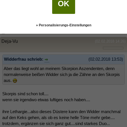
OK
prima ergänzt. Und bei Skorpionen werde schwach aufgrund des
Charmes und Aufmerksamkeit. Aber das liegt wohl an meinem
Skorpion Aszendenten, denn normalerweise beißen Widder sich ja
die Zähne an den Skorpis aus.
» Personalisierungs-Einstellungen
Deja-Vu
(02.02.2018 14:26)
Widderfrau schrieb:
(02.02.2018 13:53)
Aber das liegt wohl an meinem Skorpion Aszendenten, denn
normalerweise beißen Widder sich ja die Zähne an den Skorpis
aus.
Skorpis sind schon toll....
wenn sie irgendwo etwas luftiges noch haben....
ihre Lethargie...also dieses Düstere kann den Widder manchmal
auf den Keks gehen, als ob es keine helle Töne mehr gebe....
trotzdem, ergänzen sie sich ganz gut....sind starkes Duo...