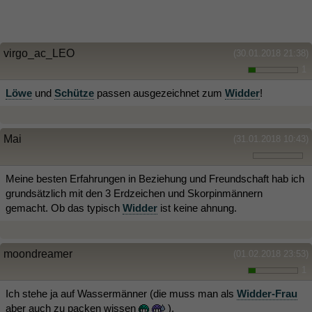
virgo_ac_LEO
(30.01.2018 21:38)
1
Löwe
und
Schütze
passen ausgezeichnet zum
Widder
!
Mai
(31.01.2018 10:43)
Meine besten Erfahrungen in Beziehung und Freundschaft hab ich
grundsätzlich mit den 3 Erdzeichen und Skorpinmännern
gemacht. Ob das typisch
Widder
ist keine ahnung.
moondreamer
(01.02.2018 23:53)
1
Ich stehe ja auf Wassermänner (die muss man als
Widder-Frau
aber auch zu packen wissen
).