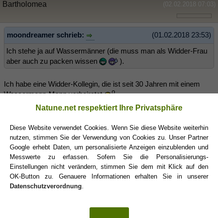
Bartholomea
(02.02.2018 07:03)
moondreamer schrieb:
(01.02.2018 23:53)
Ich stehe ja auf Wassermänner (die muss man als Widder-Frau
aber auch zu packen wissen
).
Ich habe eine Widder-Kollegin, die ist seit 30 Jahren mit einem
Wassermann-Mann verheiratet
Natune.net respektiert Ihre Privatsphäre
Widderfrau
(02.02.2018 13:53)
Diese Website verwendet Cookies. Wenn Sie diese Website weiterhin
1
nutzen, stimmen Sie der Verwendung von Cookies zu. Unser Partner
Google erhebt Daten, um personalisierte Anzeigen einzublenden und
virgo_ac_LEO schrieb:
(30.01.2018 21:38)
Messwerte zu erfassen. Sofern Sie die Personalisierungs-
Einstellungen nicht verändern, stimmen Sie dem mit Klick auf den
Löwe und Schütze passen ausgezeichnet zum Widder!
OK-Button zu. Genauere Informationen erhalten Sie in unserer
Datenschutzverordnung
.
Niemals. Schrecklich. Ein Kampf, ein Krampf. Jeder will das
Zepter in der Hand haben, viel zu viel Energie. Widder braucht
etwas ausgleichendes. Ich fand Jungfrau wunderbar, haben uns