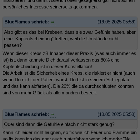
finanzieren" und damit wäre ich offen gesagt erst gar nicht auf ein
persönliches Interesse seinerseits gekommen.
BlueFlames schrieb:
(19.05.2025 05:59)
Also gibt es das bei Krebsen, dass sie zwar Gefühle haben, aber
eine "Kopfentscheidung" treffen, weil die Umstände nicht
passen?
Wenn dieser Krebs zB Inhaber dieser Praxis (was auch immer es
ist) ist, dann kannste Dich darauf verlassen das 80% eine
Kopfentscheidung ist in dieser Konstellation!
Die Arbeit ist die Sicherheit eines Krebs, die riskiert er nicht (auch
wenn Du nicht der Patient warst, Du bist in seinem Schlepptau
und das kann abfärben). Die 20% die da durchschlüpfen könnten
sind von mehr Glück als allem andren beseelt.
BlueFlames schrieb:
(19.05.2025 05:59)
Oder sind dann die Gefühle einfach nicht stark genug?
Kann ich leider nicht leugnen, so fix wie ich Feuer und Flamme bin
so fix kann ich das aber auch runterfahren wenn ich merke "Ne