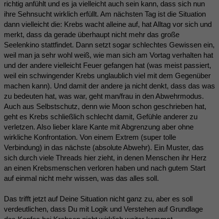
richtig anfühlt und es ja vielleicht auch sein kann, dass sich nun
ihre Sehnsucht wirklich erfüllt. Am nächsten Tag ist die Situation
dann vielleicht die: Krebs wacht alleine auf, hat Alltag vor sich und
merkt, dass da gerade überhaupt nicht mehr das große
Seelenkino stattfindet. Dann setzt sogar schlechtes Gewissen ein,
weil man ja sehr wohl weiß, wie man sich am Vortag verhalten hat
und der andere vielleicht Feuer gefangen hat (was meist passiert,
weil ein schwingender Krebs unglaublich viel mit dem Gegenüber
machen kann). Und damit der andere ja nicht denkt, dass das was
zu bedeuten hat, was war, geht man/frau in den Abwehrmodus.
Auch aus Selbstschutz, denn wie Moon schon geschrieben hat,
geht es Krebs schließlich schlecht damit, Gefühle anderer zu
verletzen. Also lieber klare Kante mit Abgrenzung aber ohne
wirkliche Konfrontation. Von einem Extrem (super tolle
Verbindung) in das nächste (absolute Abwehr). Ein Muster, das
sich durch viele Threads hier zieht, in denen Menschen ihr Herz
an einen Krebsmenschen verloren haben und nach gutem Start
auf einmal nicht mehr wissen, was das alles soll.
Das trifft jetzt auf Deine Situation nicht ganz zu, aber es soll
verdeutlichen, dass Du mit Logik und Verstehen auf Grundlage