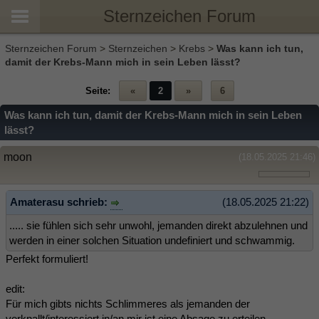
Sternzeichen Forum
Sternzeichen Forum
>
Sternzeichen
>
Krebs
>
Was kann ich tun,
damit der Krebs-Mann mich in sein Leben lässt?
Seite:
«
2
»
6
Was kann ich tun, damit der Krebs-Mann mich in sein Leben
lässt?
moon
(18.05.2025 21:46)
Amaterasu schrieb:
(18.05.2025 21:22)
..... sie fühlen sich sehr unwohl, jemanden direkt abzulehnen und
werden in einer solchen Situation undefiniert und schwammig.
Perfekt formuliert!
edit:
Für mich gibts nichts Schlimmeres als jemanden der
verknallt/interessiert in/an mir ist eine Absage zu erteilen...