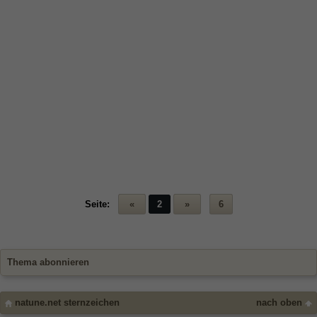
Seite:
«
2
»
6
Thema abonnieren
natune.net sternzeichen
nach oben