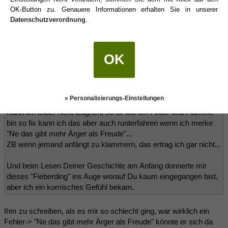
zu treffen...
OK-Button zu. Genauere Informationen erhalten Sie in unserer
Da hätte ich als
Krebs
gesagt "Aha so kann man sich auch
Datenschutzverordnung
.
finanzieren" und damit wäre ich offen gesagt erst gar nicht auf
ein persönliches Interesse seinerseits gekommen.
Ja, da wusste ich auch nicht so recht, wie ich damit umgehen soll.
OK
Ich fand es nicht so toll, aber irgendwie hat es sich angefühlt wie
ein "Test". 🤷‍♀️
moon schrieb:
(19.05.2025 08:44)
» Personalisierungs-Einstellungen
Kann ich leider nicht leugnen, so fix wie ich Feuer und Flamme
bin so fix kann ich das aber auch runterfahren wenn ich merke
"Ne das gibt mehr Ärger als Freude"...
ZB wenn jemand anfängt zu klammern, das ertrag ich gar nicht...
Und beim Lesen Deiner Geschichte am Anfang donnerte mir
dieses "Fieberding" ins Auge worauf Du kaum eingegangen bist,
aber ich ein komisches Gefühl bekam.
Ihm zu schreiben, als es mir so schlecht ging, war wirklich ein
Fehler-> "Ne das gibt mehr Ärger als Freude" könnte er sich da