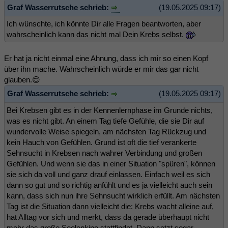
Graf Wasserrutsche schrieb:
(19.05.2025 09:17)
Ich wünschte, ich könnte Dir alle Fragen beantworten, aber
wahrscheinlich kann das nicht mal Dein Krebs selbst.
Er hat ja nicht einmal eine Ahnung, dass ich mir so einen Kopf
über ihn mache. Wahrscheinlich würde er mir das gar nicht
glauben.😊
Graf Wasserrutsche schrieb:
(19.05.2025 09:17)
Bei Krebsen gibt es in der Kennenlernphase im Grunde nichts,
was es nicht gibt. An einem Tag tiefe Gefühle, die sie Dir auf
wundervolle Weise spiegeln, am nächsten Tag Rückzug und
kein Hauch von Gefühlen. Grund ist oft die tief verankerte
Sehnsucht in Krebsen nach wahrer Verbindung und großen
Gefühlen. Und wenn sie das in einer Situation "spüren", können
sie sich da voll und ganz drauf einlassen. Einfach weil es sich
dann so gut und so richtig anfühlt und es ja vielleicht auch sein
kann, dass sich nun ihre Sehnsucht wirklich erfüllt. Am nächsten
Tag ist die Situation dann vielleicht die: Krebs wacht alleine auf,
hat Alltag vor sich und merkt, dass da gerade überhaupt nicht
mehr das große Seelenkino stattfindet. Dann setzt sogar