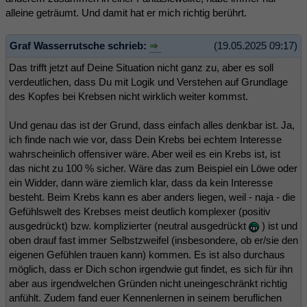
alleine geträumt. Und damit hat er mich richtig berührt.
Graf Wasserrutsche schrieb:
(19.05.2025 09:17)
Das trifft jetzt auf Deine Situation nicht ganz zu, aber es soll
verdeutlichen, dass Du mit Logik und Verstehen auf Grundlage
des Kopfes bei Krebsen nicht wirklich weiter kommst.
Und genau das ist der Grund, dass einfach alles denkbar ist. Ja,
ich finde nach wie vor, dass Dein Krebs bei echtem Interesse
wahrscheinlich offensiver wäre. Aber weil es ein Krebs ist, ist
das nicht zu 100 % sicher. Wäre das zum Beispiel ein Löwe oder
ein Widder, dann wäre ziemlich klar, dass da kein Interesse
besteht. Beim Krebs kann es aber anders liegen, weil - naja - die
Gefühlswelt des Krebses meist deutlich komplexer (positiv
ausgedrückt) bzw. komplizierter (neutral ausgedrückt
) ist und
oben drauf fast immer Selbstzweifel (insbesondere, ob er/sie den
eigenen Gefühlen trauen kann) kommen. Es ist also durchaus
möglich, dass er Dich schon irgendwie gut findet, es sich für ihn
aber aus irgendwelchen Gründen nicht uneingeschränkt richtig
anfühlt. Zudem fand euer Kennenlernen in seinem beruflichen