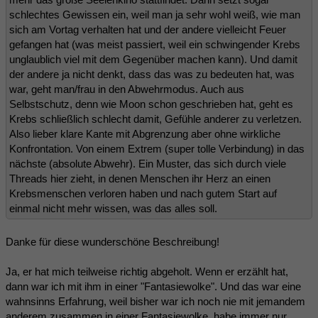
schlechtes Gewissen ein, weil man ja sehr wohl weiß, wie man
sich am Vortag verhalten hat und der andere vielleicht Feuer
gefangen hat (was meist passiert, weil ein schwingender Krebs
unglaublich viel mit dem Gegenüber machen kann). Und damit
der andere ja nicht denkt, dass das was zu bedeuten hat, was
war, geht man/frau in den Abwehrmodus. Auch aus
Selbstschutz, denn wie Moon schon geschrieben hat, geht es
Krebs schließlich schlecht damit, Gefühle anderer zu verletzen.
Also lieber klare Kante mit Abgrenzung aber ohne wirkliche
Konfrontation. Von einem Extrem (super tolle Verbindung) in das
nächste (absolute Abwehr). Ein Muster, das sich durch viele
Threads hier zieht, in denen Menschen ihr Herz an einen
Krebsmenschen verloren haben und nach gutem Start auf
einmal nicht mehr wissen, was das alles soll.
Danke für diese wunderschöne Beschreibung!
Ja, er hat mich teilweise richtig abgeholt. Wenn er erzählt hat,
dann war ich mit ihm in einer "Fantasiewolke". Und das war eine
wahnsinns Erfahrung, weil bisher war ich noch nie mit jemandem
anderem zusammen in einer Fantasiewolke, habe immer nur