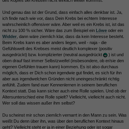
des Kopfes bei Krebsen nicht wirklich weiter kommst.
Und genau das ist der Grund, dass einfach alles denkbar ist. Ja,
ich finde nach wie vor, dass Dein Krebs bei echtem Interesse
wahrscheinlich offensiver wäre. Aber weil es ein Krebs ist, ist das
nicht zu 100 % sicher. Wäre das zum Beispiel ein
Löwe
oder ein
Widder
, dann wäre ziemlich klar, dass da kein Interesse besteht.
Beim Krebs kann es aber anders liegen, weil - naja - die
Gefühlswelt des Krebses meist deutlich komplexer (positiv
ausgedrückt) bzw. komplizierter (neutral ausgedrückt
) ist und
oben drauf fast immer Selbstzweifel (insbesondere, ob er/sie den
eigenen Gefühlen trauen kann) kommen. Es ist also durchaus
möglich, dass er Dich schon irgendwie gut findet, es sich für ihn
aber aus irgendwelchen Gründen nicht uneingeschränkt richtig
anfühlt. Zudem fand euer Kennenlernen in seinem beruflichen
Kontext statt. Das kann sicher auch eine Rolle spielen. Und ob der
Altersunterschied eine Rolle spielt? Vielleicht, vielleicht auch nicht.
Wer soll das wissen außer ihm selbst?
Du scheinst mir schon ziemlich vernarrt in den Mann zu sein. Was
weißt Du denn über ihn, was über den beruflichen Kontext hinaus
geht? Vielleicht steht er ja in einer Beziehung oder ist sogar