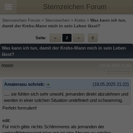
Sternzeichen Forum
Sternzeichen Forum
>
Sternzeichen
>
Krebs
>
Was kann ich tun,
damit der Krebs-Mann mich in sein Leben lässt?
Seite:
«
2
»
6
Was kann ich tun, damit der Krebs-Mann mich in sein Leben
lässt?
moon
(18.05.2025 21:46)
Amaterasu schrieb:
(18.05.2025 21:22)
..... sie fühlen sich sehr unwohl, jemanden direkt abzulehnen und
werden in einer solchen Situation undefiniert und schwammig.
Perfekt formuliert!
edit:
Für mich gibts nichts Schlimmeres als jemanden der
verknallt/interessiert in/an mir ist eine Absage zu erteilen...