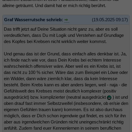
alleine geträumt. Und damit hat er mich richtig berührt.
Graf Wasserrutsche schrieb:
(19.05.2025 09:17)
Das trifft jetzt auf Deine Situation nicht ganz zu, aber es soll
verdeutlichen, dass Du mit Logik und Verstehen auf Grundlage
des Kopfes bei Krebsen nicht wirklich weiter kommst.
Und genau das ist der Grund, dass einfach alles denkbar ist. Ja,
ich finde nach wie vor, dass Dein Krebs bei echtem Interesse
wahrscheinlich offensiver wäre. Aber weil es ein Krebs ist, ist
das nicht zu 100 % sicher. Wäre das zum Beispiel ein Löwe oder
ein Widder, dann wäre ziemlich klar, dass da kein Interesse
besteht. Beim Krebs kann es aber anders liegen, weil - naja - die
Gefühlswelt des Krebses meist deutlich komplexer (positiv
ausgedrückt) bzw. komplizierter (neutral ausgedrückt
) ist und
oben drauf fast immer Selbstzweifel (insbesondere, ob er/sie den
eigenen Gefühlen trauen kann) kommen. Es ist also durchaus
möglich, dass er Dich schon irgendwie gut findet, es sich für ihn
aber aus irgendwelchen Gründen nicht uneingeschränkt richtig
anfühlt. Zudem fand euer Kennenlernen in seinem beruflichen