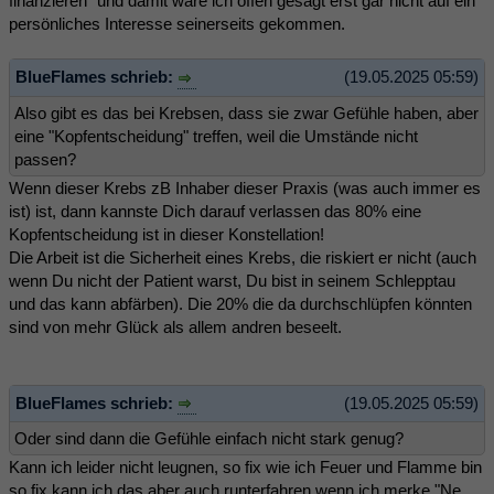
finanzieren" und damit wäre ich offen gesagt erst gar nicht auf ein
persönliches Interesse seinerseits gekommen.
BlueFlames schrieb:
(19.05.2025 05:59)
Also gibt es das bei Krebsen, dass sie zwar Gefühle haben, aber
eine "Kopfentscheidung" treffen, weil die Umstände nicht
passen?
Wenn dieser Krebs zB Inhaber dieser Praxis (was auch immer es
ist) ist, dann kannste Dich darauf verlassen das 80% eine
Kopfentscheidung ist in dieser Konstellation!
Die Arbeit ist die Sicherheit eines Krebs, die riskiert er nicht (auch
wenn Du nicht der Patient warst, Du bist in seinem Schlepptau
und das kann abfärben). Die 20% die da durchschlüpfen könnten
sind von mehr Glück als allem andren beseelt.
BlueFlames schrieb:
(19.05.2025 05:59)
Oder sind dann die Gefühle einfach nicht stark genug?
Kann ich leider nicht leugnen, so fix wie ich Feuer und Flamme bin
so fix kann ich das aber auch runterfahren wenn ich merke "Ne