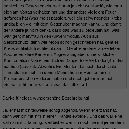
schlechtes Gewissen ein, weil man ja sehr wohl weiß, wie man
sich am Vortag verhalten hat und der andere vielleicht Feuer
gefangen hat (was meist passiert, weil ein schwingender Krebs
unglaublich viel mit dem Gegenüber machen kann). Und damit
der andere ja nicht denkt, dass das was zu bedeuten hat, was
war, geht man/frau in den Abwehrmodus. Auch aus
Selbstschutz, denn wie Moon schon geschrieben hat, geht es
Krebs schließlich schlecht damit, Gefühle anderer zu verletzen.
Also lieber klare Kante mit Abgrenzung aber ohne wirkliche
Konfrontation. Von einem Extrem (super tolle Verbindung) in das
nächste (absolute Abwehr). Ein Muster, das sich durch viele
Threads hier zieht, in denen Menschen ihr Herz an einen
Krebsmenschen verloren haben und nach gutem Start auf
einmal nicht mehr wissen, was das alles soll.
Danke für diese wunderschöne Beschreibung!
Ja, er hat mich teilweise richtig abgeholt. Wenn er erzählt hat,
dann war ich mit ihm in einer "Fantasiewolke". Und das war eine
wahnsinns Erfahrung, weil bisher war ich noch nie mit jemandem
anderem zusammen in einer Fantasiewolke, habe immer nur