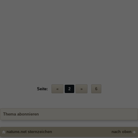
Seite:
«
2
»
6
Thema abonnieren
natune.net sternzeichen
nach oben