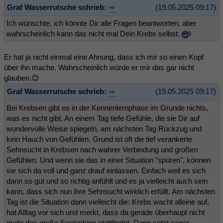
Graf Wasserrutsche schrieb:
(19.05.2025 09:17)
Ich wünschte, ich könnte Dir alle Fragen beantworten, aber
wahrscheinlich kann das nicht mal Dein Krebs selbst.
Er hat ja nicht einmal eine Ahnung, dass ich mir so einen Kopf
über ihn mache. Wahrscheinlich würde er mir das gar nicht
glauben.😊
Graf Wasserrutsche schrieb:
(19.05.2025 09:17)
Bei Krebsen gibt es in der Kennenlernphase im Grunde nichts,
was es nicht gibt. An einem Tag tiefe Gefühle, die sie Dir auf
wundervolle Weise spiegeln, am nächsten Tag Rückzug und
kein Hauch von Gefühlen. Grund ist oft die tief verankerte
Sehnsucht in Krebsen nach wahrer Verbindung und großen
Gefühlen. Und wenn sie das in einer Situation "spüren", können
sie sich da voll und ganz drauf einlassen. Einfach weil es sich
dann so gut und so richtig anfühlt und es ja vielleicht auch sein
kann, dass sich nun ihre Sehnsucht wirklich erfüllt. Am nächsten
Tag ist die Situation dann vielleicht die: Krebs wacht alleine auf,
hat Alltag vor sich und merkt, dass da gerade überhaupt nicht
mehr das große Seelenkino stattfindet. Dann setzt sogar