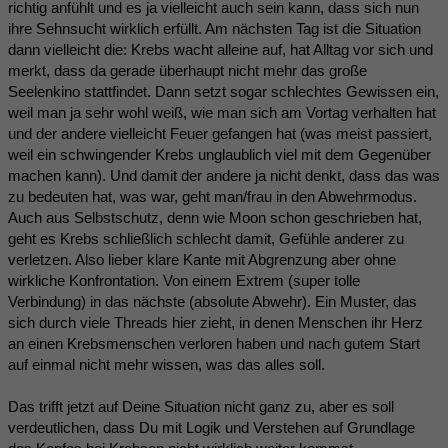
richtig anfühlt und es ja vielleicht auch sein kann, dass sich nun
ihre Sehnsucht wirklich erfüllt. Am nächsten Tag ist die Situation
dann vielleicht die: Krebs wacht alleine auf, hat Alltag vor sich und
merkt, dass da gerade überhaupt nicht mehr das große
Seelenkino stattfindet. Dann setzt sogar schlechtes Gewissen ein,
weil man ja sehr wohl weiß, wie man sich am Vortag verhalten hat
und der andere vielleicht Feuer gefangen hat (was meist passiert,
weil ein schwingender Krebs unglaublich viel mit dem Gegenüber
machen kann). Und damit der andere ja nicht denkt, dass das was
zu bedeuten hat, was war, geht man/frau in den Abwehrmodus.
Auch aus Selbstschutz, denn wie Moon schon geschrieben hat,
geht es Krebs schließlich schlecht damit, Gefühle anderer zu
verletzen. Also lieber klare Kante mit Abgrenzung aber ohne
wirkliche Konfrontation. Von einem Extrem (super tolle
Verbindung) in das nächste (absolute Abwehr). Ein Muster, das
sich durch viele Threads hier zieht, in denen Menschen ihr Herz
an einen Krebsmenschen verloren haben und nach gutem Start
auf einmal nicht mehr wissen, was das alles soll.
Das trifft jetzt auf Deine Situation nicht ganz zu, aber es soll
verdeutlichen, dass Du mit Logik und Verstehen auf Grundlage