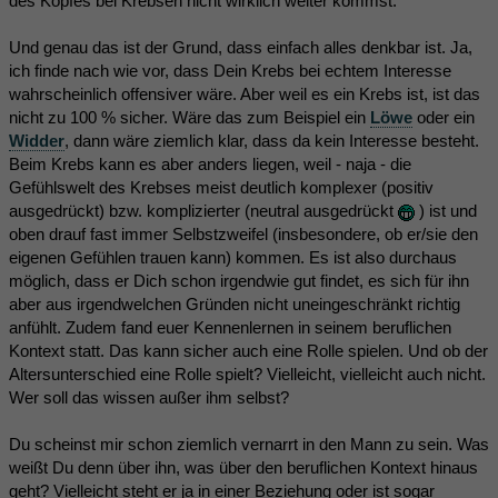
des Kopfes bei Krebsen nicht wirklich weiter kommst.
Und genau das ist der Grund, dass einfach alles denkbar ist. Ja,
ich finde nach wie vor, dass Dein Krebs bei echtem Interesse
wahrscheinlich offensiver wäre. Aber weil es ein Krebs ist, ist das
nicht zu 100 % sicher. Wäre das zum Beispiel ein
Löwe
oder ein
Widder
, dann wäre ziemlich klar, dass da kein Interesse besteht.
Beim Krebs kann es aber anders liegen, weil - naja - die
Gefühlswelt des Krebses meist deutlich komplexer (positiv
ausgedrückt) bzw. komplizierter (neutral ausgedrückt
) ist und
oben drauf fast immer Selbstzweifel (insbesondere, ob er/sie den
eigenen Gefühlen trauen kann) kommen. Es ist also durchaus
möglich, dass er Dich schon irgendwie gut findet, es sich für ihn
aber aus irgendwelchen Gründen nicht uneingeschränkt richtig
anfühlt. Zudem fand euer Kennenlernen in seinem beruflichen
Kontext statt. Das kann sicher auch eine Rolle spielen. Und ob der
Altersunterschied eine Rolle spielt? Vielleicht, vielleicht auch nicht.
Wer soll das wissen außer ihm selbst?
Du scheinst mir schon ziemlich vernarrt in den Mann zu sein. Was
weißt Du denn über ihn, was über den beruflichen Kontext hinaus
geht? Vielleicht steht er ja in einer Beziehung oder ist sogar