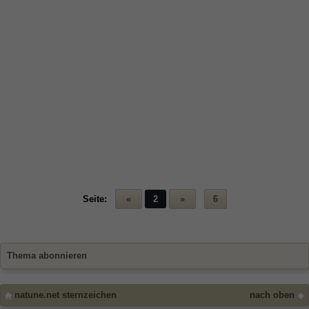
Seite:
«
2
»
6
Thema abonnieren
natune.net sternzeichen
nach oben