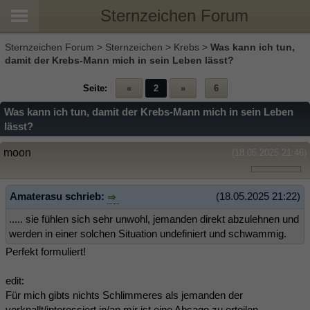
Sternzeichen Forum
Sternzeichen Forum
>
Sternzeichen
>
Krebs
>
Was kann ich tun,
damit der Krebs-Mann mich in sein Leben lässt?
Seite:
«
2
»
6
Was kann ich tun, damit der Krebs-Mann mich in sein Leben
lässt?
moon
(18.05.2025 21:46)
Amaterasu schrieb:
(18.05.2025 21:22)
..... sie fühlen sich sehr unwohl, jemanden direkt abzulehnen und
werden in einer solchen Situation undefiniert und schwammig.
Perfekt formuliert!
edit:
Für mich gibts nichts Schlimmeres als jemanden der
verknallt/interessiert in/an mir ist eine Absage zu erteilen...