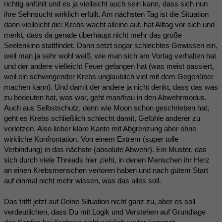
richtig anfühlt und es ja vielleicht auch sein kann, dass sich nun
ihre Sehnsucht wirklich erfüllt. Am nächsten Tag ist die Situation
dann vielleicht die: Krebs wacht alleine auf, hat Alltag vor sich und
merkt, dass da gerade überhaupt nicht mehr das große
Seelenkino stattfindet. Dann setzt sogar schlechtes Gewissen ein,
weil man ja sehr wohl weiß, wie man sich am Vortag verhalten hat
und der andere vielleicht Feuer gefangen hat (was meist passiert,
weil ein schwingender Krebs unglaublich viel mit dem Gegenüber
machen kann). Und damit der andere ja nicht denkt, dass das was
zu bedeuten hat, was war, geht man/frau in den Abwehrmodus.
Auch aus Selbstschutz, denn wie Moon schon geschrieben hat,
geht es Krebs schließlich schlecht damit, Gefühle anderer zu
verletzen. Also lieber klare Kante mit Abgrenzung aber ohne
wirkliche Konfrontation. Von einem Extrem (super tolle
Verbindung) in das nächste (absolute Abwehr). Ein Muster, das
sich durch viele Threads hier zieht, in denen Menschen ihr Herz
an einen Krebsmenschen verloren haben und nach gutem Start
auf einmal nicht mehr wissen, was das alles soll.
Das trifft jetzt auf Deine Situation nicht ganz zu, aber es soll
verdeutlichen, dass Du mit Logik und Verstehen auf Grundlage