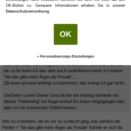
zu treffen...
OK-Button zu. Genauere Informationen erhalten Sie in unserer
Da hätte ich als
Krebs
gesagt "Aha so kann man sich auch
Datenschutzverordnung
.
finanzieren" und damit wäre ich offen gesagt erst gar nicht auf
ein persönliches Interesse seinerseits gekommen.
Ja, da wusste ich auch nicht so recht, wie ich damit umgehen soll.
OK
Ich fand es nicht so toll, aber irgendwie hat es sich angefühlt wie
ein "Test". 🤷‍♀️
moon schrieb:
(19.05.2025 08:44)
» Personalisierungs-Einstellungen
Kann ich leider nicht leugnen, so fix wie ich Feuer und Flamme
bin so fix kann ich das aber auch runterfahren wenn ich merke
"Ne das gibt mehr Ärger als Freude"...
ZB wenn jemand anfängt zu klammern, das ertrag ich gar nicht...
Und beim Lesen Deiner Geschichte am Anfang donnerte mir
dieses "Fieberding" ins Auge worauf Du kaum eingegangen bist,
aber ich ein komisches Gefühl bekam.
Ihm zu schreiben, als es mir so schlecht ging, war wirklich ein
Fehler-> "Ne das gibt mehr Ärger als Freude" könnte er sich da