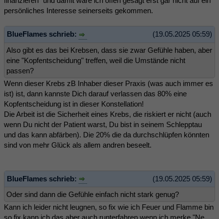
finanzieren" und damit wäre ich offen gesagt erst gar nicht auf ein
persönliches Interesse seinerseits gekommen.
BlueFlames schrieb:
(19.05.2025 05:59)
Also gibt es das bei Krebsen, dass sie zwar Gefühle haben, aber
eine "Kopfentscheidung" treffen, weil die Umstände nicht
passen?
Wenn dieser Krebs zB Inhaber dieser Praxis (was auch immer es
ist) ist, dann kannste Dich darauf verlassen das 80% eine
Kopfentscheidung ist in dieser Konstellation!
Die Arbeit ist die Sicherheit eines Krebs, die riskiert er nicht (auch
wenn Du nicht der Patient warst, Du bist in seinem Schlepptau
und das kann abfärben). Die 20% die da durchschlüpfen könnten
sind von mehr Glück als allem andren beseelt.
BlueFlames schrieb:
(19.05.2025 05:59)
Oder sind dann die Gefühle einfach nicht stark genug?
Kann ich leider nicht leugnen, so fix wie ich Feuer und Flamme bin
so fix kann ich das aber auch runterfahren wenn ich merke "Ne