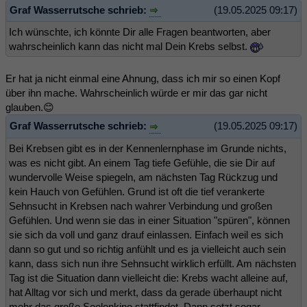
Graf Wasserrutsche schrieb:
(19.05.2025 09:17)
Ich wünschte, ich könnte Dir alle Fragen beantworten, aber
wahrscheinlich kann das nicht mal Dein Krebs selbst.
Er hat ja nicht einmal eine Ahnung, dass ich mir so einen Kopf
über ihn mache. Wahrscheinlich würde er mir das gar nicht
glauben.😊
Graf Wasserrutsche schrieb:
(19.05.2025 09:17)
Bei Krebsen gibt es in der Kennenlernphase im Grunde nichts,
was es nicht gibt. An einem Tag tiefe Gefühle, die sie Dir auf
wundervolle Weise spiegeln, am nächsten Tag Rückzug und
kein Hauch von Gefühlen. Grund ist oft die tief verankerte
Sehnsucht in Krebsen nach wahrer Verbindung und großen
Gefühlen. Und wenn sie das in einer Situation "spüren", können
sie sich da voll und ganz drauf einlassen. Einfach weil es sich
dann so gut und so richtig anfühlt und es ja vielleicht auch sein
kann, dass sich nun ihre Sehnsucht wirklich erfüllt. Am nächsten
Tag ist die Situation dann vielleicht die: Krebs wacht alleine auf,
hat Alltag vor sich und merkt, dass da gerade überhaupt nicht
mehr das große Seelenkino stattfindet. Dann setzt sogar