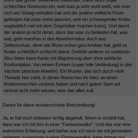
schlechtes Gewissen ein, weil man ja sehr wohl weiß, wie man
sich am Vortag verhalten hat und der andere vielleicht Feuer
gefangen hat (was meist passiert, weil ein schwingender Krebs
unglaublich viel mit dem Gegenüber machen kann). Und damit
der andere ja nicht denkt, dass das was zu bedeuten hat, was
war, geht man/frau in den Abwehrmodus. Auch aus
Selbstschutz, denn wie Moon schon geschrieben hat, geht es
Krebs schließlich schlecht damit, Gefühle anderer zu verletzen.
Also lieber klare Kante mit Abgrenzung aber ohne wirkliche
Konfrontation. Von einem Extrem (super tolle Verbindung) in das
nächste (absolute Abwehr). Ein Muster, das sich durch viele
Threads hier zieht, in denen Menschen ihr Herz an einen
Krebsmenschen verloren haben und nach gutem Start auf
einmal nicht mehr wissen, was das alles soll.
Danke für diese wunderschöne Beschreibung!
Ja, er hat mich teilweise richtig abgeholt. Wenn er erzählt hat,
dann war ich mit ihm in einer "Fantasiewolke". Und das war eine
wahnsinns Erfahrung, weil bisher war ich noch nie mit jemandem
anderem zusammen in einer Fantasiewolke, habe immer nur