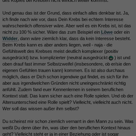
des Kopfes bei Krebsen nicht wirklich weiter kommst.
Und genau das ist der Grund, dass einfach alles denkbar ist. Ja,
ich finde nach wie vor, dass Dein Krebs bei echtem Interesse
wahrscheinlich offensiver wäre. Aber weil es ein Krebs ist, ist das
nicht zu 100 % sicher. Wäre das zum Beispiel ein
Löwe
oder ein
Widder
, dann wäre ziemlich klar, dass da kein Interesse besteht.
Beim Krebs kann es aber anders liegen, weil - naja - die
Gefühlswelt des Krebses meist deutlich komplexer (positiv
ausgedrückt) bzw. komplizierter (neutral ausgedrückt
) ist und
oben drauf fast immer Selbstzweifel (insbesondere, ob er/sie den
eigenen Gefühlen trauen kann) kommen. Es ist also durchaus
möglich, dass er Dich schon irgendwie gut findet, es sich für ihn
aber aus irgendwelchen Gründen nicht uneingeschränkt richtig
anfühlt. Zudem fand euer Kennenlernen in seinem beruflichen
Kontext statt. Das kann sicher auch eine Rolle spielen. Und ob der
Altersunterschied eine Rolle spielt? Vielleicht, vielleicht auch nicht.
Wer soll das wissen außer ihm selbst?
Du scheinst mir schon ziemlich vernarrt in den Mann zu sein. Was
weißt Du denn über ihn, was über den beruflichen Kontext hinaus
geht? Vielleicht steht er ja in einer Beziehung oder ist sogar