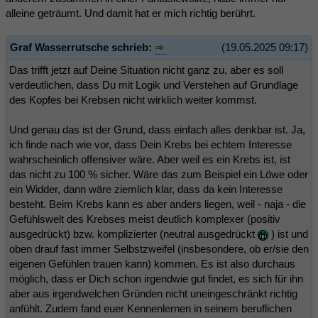
alleine geträumt. Und damit hat er mich richtig berührt.
Graf Wasserrutsche schrieb:
(19.05.2025 09:17)
Das trifft jetzt auf Deine Situation nicht ganz zu, aber es soll
verdeutlichen, dass Du mit Logik und Verstehen auf Grundlage
des Kopfes bei Krebsen nicht wirklich weiter kommst.
Und genau das ist der Grund, dass einfach alles denkbar ist. Ja,
ich finde nach wie vor, dass Dein Krebs bei echtem Interesse
wahrscheinlich offensiver wäre. Aber weil es ein Krebs ist, ist
das nicht zu 100 % sicher. Wäre das zum Beispiel ein Löwe oder
ein Widder, dann wäre ziemlich klar, dass da kein Interesse
besteht. Beim Krebs kann es aber anders liegen, weil - naja - die
Gefühlswelt des Krebses meist deutlich komplexer (positiv
ausgedrückt) bzw. komplizierter (neutral ausgedrückt
) ist und
oben drauf fast immer Selbstzweifel (insbesondere, ob er/sie den
eigenen Gefühlen trauen kann) kommen. Es ist also durchaus
möglich, dass er Dich schon irgendwie gut findet, es sich für ihn
aber aus irgendwelchen Gründen nicht uneingeschränkt richtig
anfühlt. Zudem fand euer Kennenlernen in seinem beruflichen