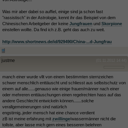
Was mir aber dabei so auffiel, einige sind ja schon fast
"rassistisch" in der Astrologie, kennt ihr das Beispiel von dem
Chinesischen Arbeitgeber der keine
Jungfrauen
und
Skorpione
einstellen wollte. Da find ich z.B. geht das auch zu weit.
http://www.shortnews.de/id/929490/China-...d-Jungfrau
justme
(01.11.2012 14:44)
manch einer wurde vllt von einem bestimmten sternzeichen
schwer menschlich enttäuscht und schliesst aus selbstschutz von
einem auf alle......genauso wie einige frauen/männer nach einer
oder mehreren enttäuschungen einen regelrechten hass auf das
andere Geschlecht entwickeln können.......solche
verallgemeinerungen sind natürlich
engstirnig..jeder mensch hat eine chance verdient
zB ist meine erfahrung mit
zwillinge
/wassermänner nicht die
tollste, aber lasse mich gern eines besseren belehren