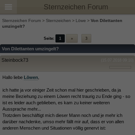
Sternzeichen Forum
Sternzeichen Forum
>
Sternzeichen
>
Löwe
>
Von Dilettanten
umzingelt?
Seite:
1
»
3
Von Dilettanten umzingelt?
Steinbock73
(15.07.2018 09:10)
Hallo liebe
Löwen
,
ich hatte ja vor einiger Zeit schon mal hier geschrieben, da ja
meine Beziehung zu einem Löwen recht traurig zu Ende ging - so
ist es leider auch geblieben, es kam zu keiner weiteren
Aussprache mehr...
Trotzdem beschäftigt mich dieser Mann noch und je mehr ich
darüber nachdenke, umso mehr fällt mir auf, dass er von allen
anderen Menschen und Situationen völlig genervt ist: