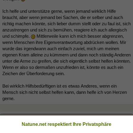
Ich helfe und unterstütze gerne, wenn jemand wirklich Hilfe
braucht, aber wenn jemand bei Sachen, die er selber und auch
richtig machen könnte, sich lieber dumm stellt oder zu faul ist, sich
anzustrengen und sich zu bemühen, reagiere ich auch allergisch
und schimpfe.
Mittlerweile kann ich mich besser abgrenzen,
wenn Menschen ihre Eigenverantwortung abdrücken wollen. Mir
wurde das irgendwann auch einfach zuviel, mich um meinen
eigenen Kram alleine zu kümmern und dann noch ständig Anderen
unter die Arme zu greifen, die sich eigentlich selbst helfen könnten.
Wenn er also so dermaßen unzufrieden ist, könnte es auch ein
Zeichen der Überforderung sein.
Bei wirklich Hilfsbedürftigen ist es etwas Anderes, wenn ein
Mensch sich nicht selbst helfen kann, dann helfe ich von Herzen
gerne.
Norah74
(15.07.2018 10:25)
Natune.net respektiert Ihre Privatsphäre