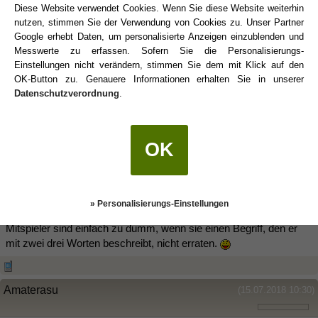
Mir gehts da aber gleich wie dir. Ich mache alles selbst, wenn ich
Diese Website verwendet Cookies. Wenn Sie diese Website weiterhin
es kann
nutzen, stimmen Sie der Verwendung von Cookies zu. Unser Partner
. Ich habe allerdings auch Schwierigkeiten, wenn ich um Hilfe
Google erhebt Daten, um personalisierte Anzeigen einzublenden und
bitten muss.
Messwerte zu erfassen. Sofern Sie die Personalisierungs-
Mein
Löwe
hat allerdings letztens sogar allein ein Kabel
Einstellungen nicht verändern, stimmen Sie dem mit Klick auf den
eingezogen. Hat sich eine eigene Vorrichtung gebaut, damit er es
OK-Button zu. Genauere Informationen erhalten Sie in unserer
auch ja alleine machen kann.
Datenschutzverordnung
.
Zusammenarbeiten mit ihm ist übrigens der Horror. Neben ihm
wird man zum dümmsten, unfähigsten Wesen des ganzen
OK
Universums. Er wird extrem herrisch und kann gleichzeitig aber
auch verbal nicht ausdrücken, was er gerne möchte. "Ist ja eh
klar".
» Personalisierungs-Einstellungen
Ein gutes Beispiel ist auch Begriffe erklären bei Trivial Pursuit. Die
Mitspieler sind einfach zu dumm, wenn sie einen Begriff, den er
mit zwei drei Worten beschreibt, nicht erraten.
Amaterasu
(15.07.2018 10:30)