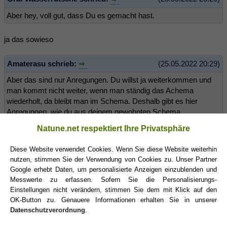
Aber hey, voll gut, dass Du es gemacht hast.
ja das sowieso
Amaterasu schrieb:
(25.05.2022 20:29)
Aber das sind nur Anregungen. Du willst ja weiterkommen und
man kommt nicht weiter, wenn man ständig das Achema
wiederholt, da bleibt man im Schema. Deshalb gibt es hier
Anregungen, wie du aus deinem gewohnten Schema
rauskommst.
Natune.net respektiert Ihre Privatsphäre
ganz genau
Diese Website verwendet Cookies. Wenn Sie diese Website weiterhin
nutzen, stimmen Sie der Verwendung von Cookies zu. Unser Partner
Google erhebt Daten, um personalisierte Anzeigen einzublenden und
Waage110
Messwerte zu erfassen. Sofern Sie die Personalisierungs-
(25.05.2022 20:34)
Einstellungen nicht verändern, stimmen Sie dem mit Klick auf den
OK-Button zu. Genauere Informationen erhalten Sie in unserer
Datenschutzverordnung
.
CougarLibra schrieb:
(25.05.2022 20:18)