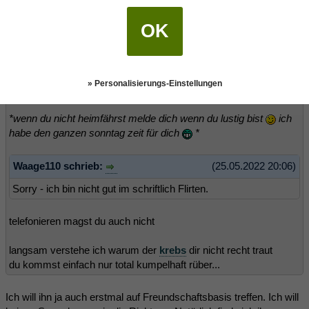
Waage110 schrieb:
(25.05.2022 20:06)
OK
Falls du doch nicht heim fährst und Lust hast, was zu machen,
kannst dich ja melden. Sonntag hab ich bisher nix geplant 😉
ich würde mir bei diesem text an seiner stelle wie ein
» Personalisierungs-Einstellungen
lückenbüßer vorkommen
*wenn du nicht heimfährst melde dich wenn du lustig bist
ich
habe den ganzen sonntag zeit für dich
*
Waage110 schrieb:
(25.05.2022 20:06)
Sorry - ich bin nicht gut im schriftlich Flirten.
telefonieren magst du auch nicht
langsam verstehe ich warum der
krebs
dir nicht recht traut
du kommst einfach nur total kumpelhaft rüber...
Ich will ihn ja auch erstmal auf Freundschaftsbasis treffen. Ich will