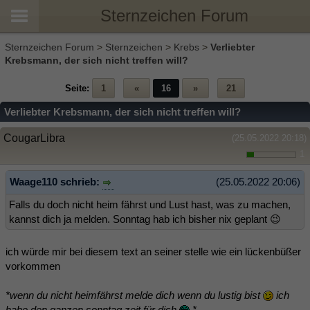
Sternzeichen Forum
Sternzeichen Forum
>
Sternzeichen
>
Krebs
>
Verliebter
Krebsmann, der sich nicht treffen will?
Seite:
1
«
16
»
21
Verliebter Krebsmann, der sich nicht treffen will?
CougarLibra
(25.05.2022 20:18)
1
Waage110 schrieb:
(25.05.2022 20:06)
Falls du doch nicht heim fährst und Lust hast, was zu machen,
kannst dich ja melden. Sonntag hab ich bisher nix geplant 😉
ich würde mir bei diesem text an seiner stelle wie ein lückenbüßer
vorkommen
*wenn du nicht heimfährst melde dich wenn du lustig bist
ich
habe den ganzen sonntag zeit für dich
*