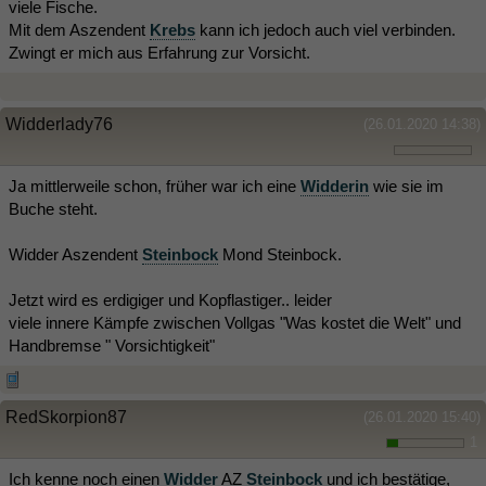
viele Fische.
Mit dem Aszendent
Krebs
kann ich jedoch auch viel verbinden.
Zwingt er mich aus Erfahrung zur Vorsicht.
Widderlady76
(26.01.2020 14:38)
Ja mittlerweile schon, früher war ich eine
Widderin
wie sie im
Buche steht.
Widder Aszendent
Steinbock
Mond Steinbock.
Jetzt wird es erdigiger und Kopflastiger.. leider
viele innere Kämpfe zwischen Vollgas "Was kostet die Welt" und
Handbremse " Vorsichtigkeit"
RedSkorpion87
(26.01.2020 15:40)
1
Ich kenne noch einen
Widder
AZ
Steinbock
und ich bestätige,