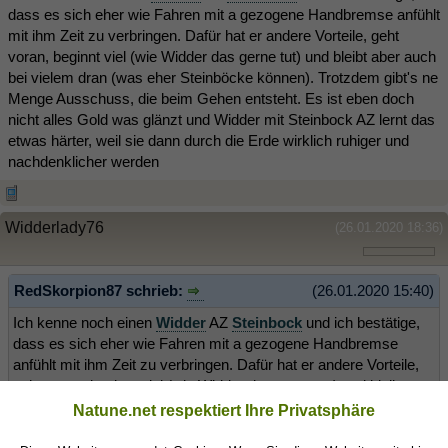
dass es sich eher wie Fahren mit a gezogene Handbremse anfühlt
mit ihm Zeit zu verbringen. Dafür hat er andere Vorteile, geht
voran, beginnt viel (wie Widder das gerne tut) und bleibt aber auch
bei vielem dran (was eher Steinböcke können). Trotzdem gibt's ne
Menge Ausschuss, die beim Gehen entsteht. Es ist eben doch
nicht alles Gold was glänzt und Widder mit Steinbock AZ lernt das
etwas härter, weil sie dann durch die Erde wirklich ruhiger und
nachdenklicher werden
Widderlady76
(26.01.2020 18:36)
RedSkorpion87 schrieb:
(26.01.2020 15:40)
Ich kenne noch einen
Widder
AZ
Steinbock
und ich bestätige,
dass es sich eher wie Fahren mit a gezogene Handbremse
anfühlt mit ihm Zeit zu verbringen. Dafür hat er andere Vorteile,
geht voran, beginnt viel (wie Widder das gerne tut) und bleibt
aber auch bei vielem dran (was eher Steinböcke können).
Natune.net respektiert Ihre Privatsphäre
Trotzdem gibt's ne Menge Ausschuss, die beim Gehen entsteht.