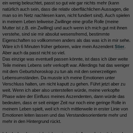
ein wenig beleuchtet, passt so gut wie gar nichts mehr (kann
natürlich auch sein, dass die relativ oberflächlichen Aussagen, die
man so im Netz nachlesen kann, nicht fundiert sind). Auch spielen
in meinem Leben teilweise Zwillinge eine große Rolle (meine
Mutter ist z.B. ein Zwilling) und auch wenn ich mich gut mit ihnen
verstehe, sind sie mir absolut wesensfremd, bestimmte
Eigenschaften so vollkommen anders als das was ich in mir sehe.
Wäre ich 6 Minuten früher geboren, wäre mein Aszendent
Stier
.
Aber auch da passt nicht so viel.
Das einzige was eventuell passen könnte, ist dass ich über weite
Teile meines Lebens sehr verkopft war. Allerdings hat das weniger
mit dem Geburtshoroskop zu tun als mit den seinerzeitigen
Lebensumständen. Da musste ich meine Emotionen unter
Verschluss halten, um nicht kaputt zu gehen. Führt jetzt aber zu
weit. Wenn ich aber also unterstellen würde, meine verkopfte
Phase wäre der Einfluss meines Aszendenten, dann würde das
bedeuten, dass er seit einiger Zeit nur noch eine geringe Rolle in
meinem Leben spielt, weil ich mich mittlerweile in erster Linie von
Emotionen leiten lassen und das Verstandesorientierte mehr und
mehr in den Hintergrund rückt.