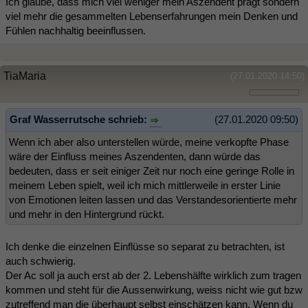
Ich glaube, dass mich viel weniger mein Aszendent prägt sondern
viel mehr die gesammelten Lebenserfahrungen mein Denken und
Fühlen nachhaltig beeinflussen.
TiaMaria
(27.01.2020 14:50)
Graf Wasserrutsche schrieb:
(27.01.2020 09:50)
Wenn ich aber also unterstellen würde, meine verkopfte Phase
wäre der Einfluss meines Aszendenten, dann würde das
bedeuten, dass er seit einiger Zeit nur noch eine geringe Rolle in
meinem Leben spielt, weil ich mich mittlerweile in erster Linie
von Emotionen leiten lassen und das Verstandesorientierte mehr
und mehr in den Hintergrund rückt.
Ich denke die einzelnen Einflüsse so separat zu betrachten, ist
auch schwierig.
Der Ac soll ja auch erst ab der 2. Lebenshälfte wirklich zum tragen
kommen und steht für die Aussenwirkung, weiss nicht wie gut bzw
zutreffend man die überhaupt selbst einschätzen kann. Wenn du