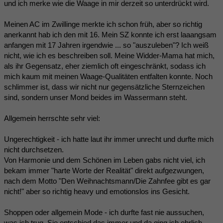
und ich merke wie die Waage in mir derzeit so unterdrückt wird.
Meinen AC im Zwillinge merkte ich schon früh, aber so richtig
anerkannt hab ich den mit 16. Mein SZ konnte ich erst laaangsam
anfangen mit 17 Jahren irgendwie ... so "auszuleben"? Ich weiß
nicht, wie ich es beschreiben soll. Meine Widder-Mama hat mich,
als ihr Gegensatz, eher ziemlich oft eingeschränkt, sodass ich
mich kaum mit meinen Waage-Qualitäten entfalten konnte. Noch
schlimmer ist, dass wir nicht nur gegensätzliche Sternzeichen
sind, sondern unser Mond beides im Wassermann steht.
Allgemein herrschte sehr viel:
Ungerechtigkeit - ich hatte laut ihr immer unrecht und durfte mich
nicht durchsetzen.
Von Harmonie und dem Schönen im Leben gabs nicht viel, ich
bekam immer "harte Worte der Realität" direkt aufgezwungen,
nach dem Motto "Den Weihnachtsmann/Die Zahnfee gibt es gar
nicht!" aber so richtig heavy und emotionslos ins Gesicht.
Shoppen oder allgemein Mode - ich durfte fast nie aussuchen,
was ich trug. Sie entschied das immer und da ging ich ehrlich