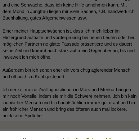
und eine Schwäche, dass ich keine Hilfe annehmen kann. Mit
dem Mond in Jungfrau liegen mir viele Sachen, z.B. handwerklich,
Buchhaltung, gutes Allgemeinwissen usw.
Einer meiner Hauptschwächen ist, dass ich mich lieber im
Hintergrund aufhalte und vordergründig bei neuen Leuten oder bei
möglichen Partnern ne glatte Fassade präsentiere und es dauert
seine Zeit und kommt auch stark auf mein Gegenüber an, bis und
inwieweit ich mich öffne.
Außerdem bin ich schon eher ein vorsichtig agierender Mensch
und oft auch zu Kopf gesteuert.
Ich denke, meine Zwillingpositionen in Mars und Merkur bringen
mir noch Vorteile, indem sie mir die Schwere nehmen...ich bin kein
launischer Mensch und bin hauptsächlich immer gut drauf und bin
ein fröhlicher Mensch und bring des öfteren auch mal lockere,
neckische Sprüche.
Minimaus
(29.04.2018 19:15)