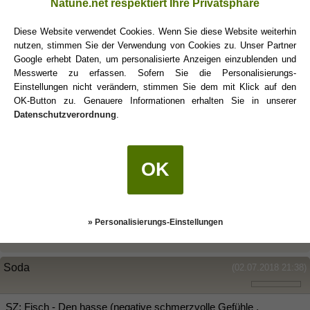
Natune.net respektiert Ihre Privatsphäre
Diese Website verwendet Cookies. Wenn Sie diese Website weiterhin
Ich bin Steinbock mit Aszendent Wassermann - im großen und
nutzen, stimmen Sie der Verwendung von Cookies zu. Unser Partner
Ganzen würde ich mich eher dem Steinbock zuordnen. Trotzdem
Google erhebt Daten, um personalisierte Anzeigen einzublenden und
ordne ich meine kreativen Seiten eher dem Wassermann zu. Auch
Messwerte zu erfassen. Sofern Sie die Personalisierungs-
meine offene Art ordne ich dem AZ zu. Das ist aber für mich das
Einstellungen nicht verändern, stimmen Sie dem mit Klick auf den
widersprüchliche, ich bin wahnsinnig an den Reaktionen und
OK-Button zu. Genauere Informationen erhalten Sie in unserer
Emotionen anderer interessiert, empfinde es aber unheimlich
Datenschutzverordnung
.
anstrengend unter Menschen zu sein. Ich bin gerne allein.
Mein Freund ist Wassermann und ich finde seine Eigenschaften
oft "schwach", also emotional gesehen. Das finde ich einerseits
OK
süß und andererseits wie schon beschrieben. Ich belächle seine
Wertevorstellungen teilweise, weil ich als Steinbock eher logisch
als aus dem Bauch heraus handle und keine romantischen
Vorstellungen habe.
» Personalisierungs-Einstellungen
Soda
(02.07.2018 21:38)
SZ: Fisch - Den hasse (negative schmerzvolle Gefühle ,