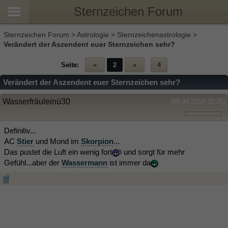
Sternzeichen Forum
Sternzeichen Forum
>
Astrologie
>
Sternzeichenastrologie
>
Verändert der Aszendent euer Sternzeichen sehr?
Seite:
«
2
»
4
Verändert der Aszendent euer Sternzeichen sehr?
Wasserfräuleinü30
(08.04.2018 20:35)
Definitiv...
AC
Stier
und Mond im
Skorpion
...
Das pustet die Luft ein wenig fort
und sorgt für mehr
Gefühl...aber der
Wassermann
ist immer da