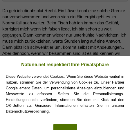
Da geb ich dir absolut Recht. Ein Löwe kennt eine solche Grenze
nur verschwommen und wenn sich ein Flirt ergibt geht es im
Normalfall auch weiter. Beim Fisch hab ich immer das Gefühl,
korrigiert mich wenn ich falsch liege, ich bin schon zu weit
gegangen. Dann kommen wieder nur unterkühlte Nachrichten, ich
muss mich zurückziehen, warte Stunden lang auf eine Antwort.
Dann plötzlich schwenkt er um, kommt selbst mit Andeutungen..
Aber dennoch, wenn wir beisammen sind ist es als kennen wir
uns schon Jahre.
Natune.net respektiert Ihre Privatsphäre
Man weiß nie wie weit man gehen kann .. und als Löwe will man
am liebsten mit der Tür ins Haus fallsen
Diese Website verwendet Cookies. Wenn Sie diese Website weiterhin
nutzen, stimmen Sie der Verwendung von Cookies zu. Unser Partner
Google erhebt Daten, um personalisierte Anzeigen einzublenden und
PiscesGuy83
(27.06.2017 14:39)
Messwerte zu erfassen. Sofern Sie die Personalisierungs-
Einstellungen nicht verändern, stimmen Sie dem mit Klick auf den
OK-Button zu. Genauere Informationen erhalten Sie in unserer
Lionessi schrieb:
(27.06.2017 14:25)
Datenschutzverordnung
.
PiscesGuy83 schrieb:
(27.06.2017 14:17)
Na ja, es gibt schon Grenzen, wenn man in Gesellschaft ist