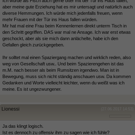
Ich würde als Fisch auch gerne öfter mit der Tür ins Haus fallen,
aber meine gute Erziehung hat es mir untersagt und natürlich auch
diverse Hemmungen. Ich würde mich jedenfalls freuen, wenn
mehr Frauen mit der Tür ins Haus fallen würden.
Mir hat mal eine Frau beim Kennenlernen direkt unterm Tisch in
den Schritt gegriffen. DAS war mal ne Ansage. Ich war erst etwas
geschockt, aber als sie mich dann anlächelte, habe ich den
Gefallen gleich zurückgegeben.
Ihr solltet mal einen Spaziergang machen und wirklich reden, also
weg von Gesellschaft usw.. Und beim Spazierengehen ist das
m.M. nach besser als beim Rumsitzen irgendwo. Man ist in
Bewegung, muss sich nicht ständig anschauen usw. Da kommen
Gedanken und Worte vielleicht leichter, wenn du weißt was ich
meine. Es ist ungezwungener.
Lionessi
(27.06.2017 14:53)
Ja das klingt logisch.
Ist es dennoch zu offensiv ihm zu sagen wie ich fühle?