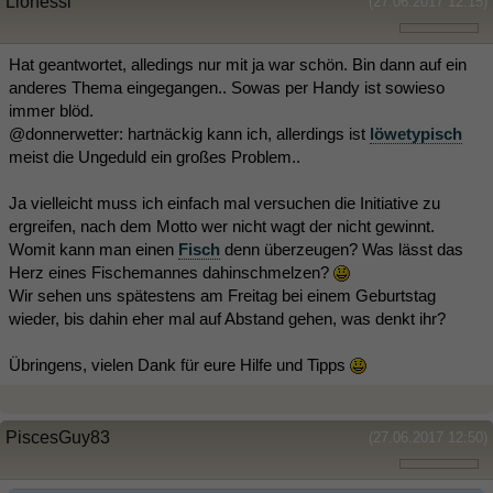
Lionessi
(27.06.2017 12:15)
Hat geantwortet, alledings nur mit ja war schön. Bin dann auf ein
anderes Thema eingegangen.. Sowas per Handy ist sowieso
immer blöd.
@donnerwetter: hartnäckig kann ich, allerdings ist
löwetypisch
meist die Ungeduld ein großes Problem..
Ja vielleicht muss ich einfach mal versuchen die Initiative zu
ergreifen, nach dem Motto wer nicht wagt der nicht gewinnt.
Womit kann man einen
Fisch
denn überzeugen? Was lässt das
Herz eines Fischemannes dahinschmelzen?
Wir sehen uns spätestens am Freitag bei einem Geburtstag
wieder, bis dahin eher mal auf Abstand gehen, was denkt ihr?
Übringens, vielen Dank für eure Hilfe und Tipps
PiscesGuy83
(27.06.2017 12:50)