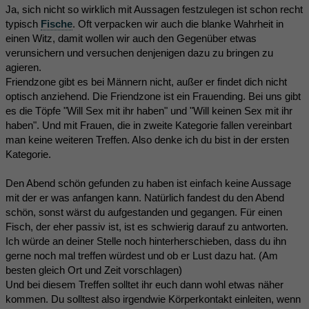
Ja, sich nicht so wirklich mit Aussagen festzulegen ist schon recht
typisch
Fische
. Oft verpacken wir auch die blanke Wahrheit in
einen Witz, damit wollen wir auch den Gegenüber etwas
verunsichern und versuchen denjenigen dazu zu bringen zu
agieren.
Friendzone gibt es bei Männern nicht, außer er findet dich nicht
optisch anziehend. Die Friendzone ist ein Frauending. Bei uns gibt
es die Töpfe "Will Sex mit ihr haben" und "Will keinen Sex mit ihr
haben". Und mit Frauen, die in zweite Kategorie fallen vereinbart
man keine weiteren Treffen. Also denke ich du bist in der ersten
Kategorie.
Den Abend schön gefunden zu haben ist einfach keine Aussage
mit der er was anfangen kann. Natürlich fandest du den Abend
schön, sonst wärst du aufgestanden und gegangen. Für einen
Fisch, der eher passiv ist, ist es schwierig darauf zu antworten.
Ich würde an deiner Stelle noch hinterherschieben, dass du ihn
gerne noch mal treffen würdest und ob er Lust dazu hat. (Am
besten gleich Ort und Zeit vorschlagen)
Und bei diesem Treffen solltet ihr euch dann wohl etwas näher
kommen. Du solltest also irgendwie Körperkontakt einleiten, wenn