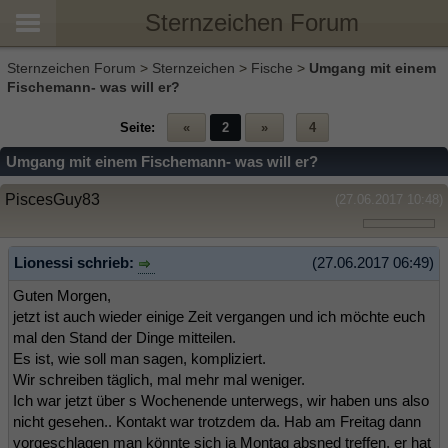
Sternzeichen Forum
Sternzeichen Forum
>
Sternzeichen
>
Fische
>
Umgang mit einem
Fischemann- was will er?
Seite:
«
2
»
4
Umgang mit einem Fischemann- was will er?
PiscesGuy83
(27.06.2017 10:48)
Lionessi schrieb:
(27.06.2017 06:49)
Guten Morgen,
jetzt ist auch wieder einige Zeit vergangen und ich möchte euch
mal den Stand der Dinge mitteilen.
Es ist, wie soll man sagen, kompliziert.
Wir schreiben täglich, mal mehr mal weniger.
Ich war jetzt über s Wochenende unterwegs, wir haben uns also
nicht gesehen.. Kontakt war trotzdem da. Hab am Freitag dann
vorgeschlagen man könnte sich ja Montag absned treffen, er hat