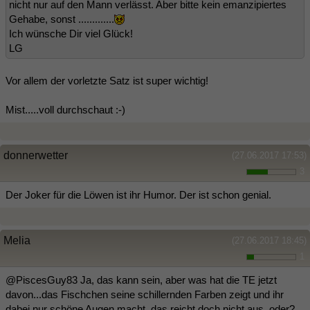
nicht nur auf den Mann verlässt. Aber bitte kein emanzipiertes
Gehabe, sonst .............
Ich wünsche Dir viel Glück!
LG
Vor allem der vorletzte Satz ist super wichtig!
Mist.....voll durchschaut :-)
donnerwetter
(27.06.2017 17:53)
3
Der Joker für die Löwen ist ihr Humor. Der ist schon genial.
Melia
(27.06.2017 18:45)
1
@PiscesGuy83 Ja, das kann sein, aber was hat die TE jetzt
davon...das Fischchen seine schillernden Farben zeigt und ihr
dabei nur schöne Augen macht, das reicht doch nicht aus, oder?