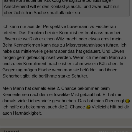
ist ein konsequenter Rückzug die logische Schlussfolge?
Anscheinend will er den Kontakt ja auch.. und zwar nicht nur
oberflächlich in Sache smalltalk oder so
Ich kann nur aus der Perspektive Löwemann vs Fischefrau
urteilen. Das Problem bei der Kombi ist erstmal dass man bei
Löwen nie weiß ob er einen Witz macht oder etwas ernst meint.
Beim Kennenlernen kann das zu Missverständnissen führen. Ich
habe das mittlerweile gelernt aber das hat gedauert. Und Löwen
mögen gern gebauchpinselt werden. Wenn ich meinem Mann ab
und zu ein Kompliment mache ist er zahm wie ein Kätzchen. Im
Gegenzug mögen Fische wenn man sie betüddelt und ihnen
Sicherheit gibt, die berühmte starke Schulter.
Mein Mann hat damals eine 2. Chance bekommen beim
Kennenlernen nachdem er löwelike Mist gebaut hat. Er hat mir
damals viele Liebesbriefe geschrieben. Das hat mich überzeugt
Ich hoffe du bekommst auch die 2. Chance
Vielleicht hilft bei dir
auch Hartnäckigkeit.