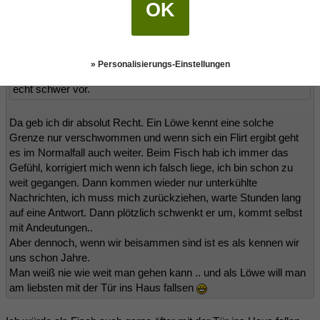
OK
glaube ich :-)
Es ist schwierig den Bereich zwischen etwas leicht zu fordern
bzw. einen GFisch aus der Reserve zu locken und "unter
» Personalisierungs-Einstellungen
Druck setzen". Also gerade für nen Löwen stelle ich mir das
echt schwer vor.
Da geb ich dir absolut Recht. Ein Löwe kennt eine solche
Grenze nur verschwommen und wenn sich ein Flirt ergibt geht
es im Normalfall auch weiter. Beim Fisch hab ich immer das
Gefühl, korrigiert mich wenn ich falsch liege, ich bin schon zu
weit gegangen. Dann kommen wieder nur unterkühlte
Nachrichten, ich muss mich zurückziehen, warte Stunden lang
auf eine Antwort. Dann plötzlich schwenkt er um, kommt selbst
mit Andeutungen..
Aber dennoch, wenn wir beisammen sind ist es als kennen wir
uns schon Jahre.
Man weiß nie wie weit man gehen kann .. und als Löwe will man
am liebsten mit der Tür ins Haus fallsen