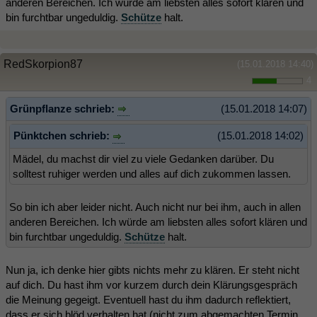
anderen Bereichen. Ich würde am liebsten alles sofort klären und
bin furchtbar ungeduldig.
Schütze
halt.
RedSkorpion87
(15.01.2018 14:40)
4
Grünpflanze schrieb:
(15.01.2018 14:07)
Pünktchen schrieb:
(15.01.2018 14:02)
Mädel, du machst dir viel zu viele Gedanken darüber. Du
solltest ruhiger werden und alles auf dich zukommen lassen.
So bin ich aber leider nicht. Auch nicht nur bei ihm, auch in allen
anderen Bereichen. Ich würde am liebsten alles sofort klären und
bin furchtbar ungeduldig.
Schütze
halt.
Nun ja, ich denke hier gibts nichts mehr zu klären. Er steht nicht
auf dich. Du hast ihm vor kurzem durch dein Klärungsgespräch
die Meinung gegeigt. Eventuell hast du ihm dadurch reflektiert,
dass er sich blöd verhalten hat (nicht zum abgemachten Termin