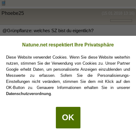
Phoebe25
(15.01.2018 13:16)
@Grünpflanze: welches SZ bist du eigentlich?
Natune.net respektiert Ihre Privatsphäre
RedSkorpion87
(15.01.2018 13:38)
Diese Website verwendet Cookies. Wenn Sie diese Website weiterhin
nutzen, stimmen Sie der Verwendung von Cookies zu. Unser Partner
Google erhebt Daten, um personalisierte Anzeigen einzublenden und
Grünpflanze schrieb:
(17.12.2017 15:12)
Messwerte zu erfassen. Sofern Sie die Personalisierungs-
Er ist übrigens
Waage
und ich
Schütze
.
Einstellungen nicht verändern, stimmen Sie dem mit Klick auf den
OK-Button zu. Genauere Informationen erhalten Sie in unserer
Datenschutzverordnung
.
Grünpflanze
(15.01.2018 13:52)
OK
@Phoebe Ich bin
Schütze
.
Ab jetzt kann ich auch mit Sicherheit davon ausgehen, dass er