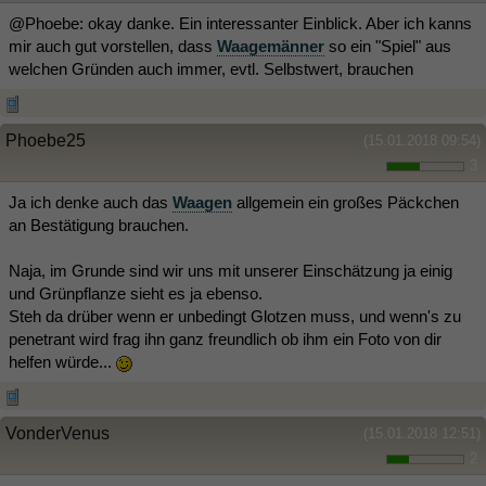
@Phoebe: okay danke. Ein interessanter Einblick. Aber ich kanns
mir auch gut vorstellen, dass
Waagemänner
so ein "Spiel" aus
welchen Gründen auch immer, evtl. Selbstwert, brauchen
Phoebe25
(15.01.2018 09:54)
3
Ja ich denke auch das
Waagen
allgemein ein großes Päckchen
an Bestätigung brauchen.
Naja, im Grunde sind wir uns mit unserer Einschätzung ja einig
und Grünpflanze sieht es ja ebenso.
Steh da drüber wenn er unbedingt Glotzen muss, und wenn's zu
penetrant wird frag ihn ganz freundlich ob ihm ein Foto von dir
helfen würde...
VonderVenus
(15.01.2018 12:51)
2