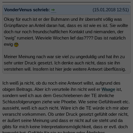
VonderVenus schrieb:
(15.01.2018 12:51)
Okay für euch ist er der Buhmann und ihr überseht völlig was
Grünpflanze an Anteil daran hat, dass es ist wie es ist. Sie wollte
doch nur noch freundschaftlichen Kontakt und niemanden, der
"ewig" rumeiert. Wieviele Wochen lief das???? Das ist natürlich
ewig
Meiner Meinung nach war sie viel zu ungeduldig und hat ihn zu
sehr unter Druck gesetzt. Ich denke auch nicht, dass sie ihn
verstehen will. Insofern ist hier jede weitere Antwort überflüssig.
Ich weiß ja nicht, ob du noch eine Antwort willst, aufgrund des
obigen Beitrags. Aber ich verurteile ihn nicht weil er
Waage
ist,
sondern weil ich aus dem Geschriebenen der TE ähnliche
Schlussfolgerungen ziehe wie Phoebe. Wie seine Gefühlswelt etc.
aussieht, weiß ich auch nicht. Wäre ich die TE würde ich mir aber
verarscht vorkommen. Ob unter Druck gesetzt gefühlt oder nicht,
er äußert seine Meinung und dass er nicht auf sie steht und da
gibts für mich keine Interpretationsmöglichkeit, dass er evtl. doch
bemerkt hat, Gefühle für sie zu haben oder Ähnliches.