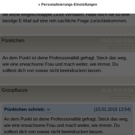
definitiv keine Anbandelung freundschaftlicher Natur plant: Hatten
» Personalisierungs-Einstellungen
was beruflich zu klären und er hat sich null professionell und wie
die letzte eingeschnappte Zicke verhalten. Habe noch nie so eine
biestige E-Mail auf eine rein sachliche Frage zurückbekommen.
Pünktchen
(15.01.2018 13:54)
An dem Punkt ist deine Professionalität gefragt. Steck das weg,
wie eine erwachsene Frau und mach weiter, wie immer. Du
solltest dich von sowas nicht beeindrucken lassen.
Grünpflanze
(15.01.2018 13:59)
Pünktchen schrieb:
(15.01.2018 13:54)
An dem Punkt ist deine Professionalität gefragt. Steck das weg,
wie eine erwachsene Frau und mach weiter, wie immer. Du
solltest dich von sowas nicht beeindrucken lassen.