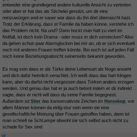
entweder eine grundlegend andere kulturelle Ansicht zu vertreten
oder aber er hat das als Stichelei genutzt, um dir eins
reinzuwürgen weil er sauer war dass du ihn dort überrascht hast.
Trotz der Erklärung, dass er Familie da haben könne, verstehe ich
das Problem nicht. Na und? Dann hockt man halt zu viert im
Notfall, ist doch kein Drama - oder muss er dich verstecken? Also
da gehen schon paar Alarmglocken bei mir an, ob er sich eventuell
noch mit anderen Frauen treffen könnte. Bei euch ist auf jeden Fall
noch keine Beziehungsabsicht seinerseits bekannt geworden.
Es mag sein dass er als Türke deine Lebensart als Nogo ansieht
und dich dafür heimlich verachtet. Ich weiß dass das hart klingen
kann, aber du darfst nicht vergessen dass Türken anders erzogen
werden. Und genau das hat er ja auch betont indem er dir indirekt
sagte, dass er nicht will dass du seine Familie begegnest.
Außerdem ist
Stier
das konservativste Zeichen im
Horoskop
, vor
allem Männer können da eklig-stur sein wenn sie eine
gesellschaftliche Meinung über Frauen getroffen haben, dann ist
man schnell ne Schl.ampe obwohl sie sich selbst auch nicht zu
schade für Sex sind