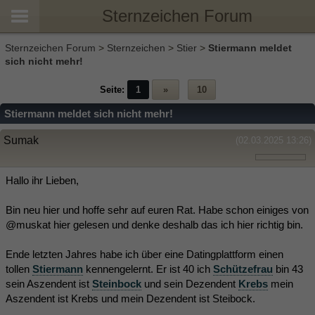
Sternzeichen Forum
Sternzeichen Forum
>
Sternzeichen
>
Stier
>
Stiermann meldet
sich nicht mehr!
Seite:
1
»
10
Stiermann meldet sich nicht mehr!
Sumak
(02.03.2025 13:26)
Hallo ihr Lieben,
Bin neu hier und hoffe sehr auf euren Rat. Habe schon einiges von
@muskat hier gelesen und denke deshalb das ich hier richtig bin.
Ende letzten Jahres habe ich über eine Datingplattform einen
tollen
Stiermann
kennengelernt. Er ist 40 ich
Schützefrau
bin 43
sein Aszendent ist
Steinbock
und sein Dezendent
Krebs
mein
Aszendent ist Krebs und mein Dezendent ist Steibock.