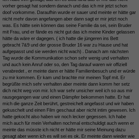
vorher gesagt hat sondern danach und das ich mir jetzt schon
doof vorkomme. Daraufhin wurde er sauer und meinte er hätte gar
nicht mehr davon angefangen aber dann sagt er mir jetzt noch
was. Es hätte sein können das seine Familie da sei, sein Bruder
mit Frau, und er fände es nicht gut das ich meine Kinder gelassen
hätte da wäre er dagegen. ( ich hatte die jüngeren ins Bett
gebracht 7&9 und der grosse Bruder 16 war zu Hause und hat
aufgepasst und sie werden nicht wach) . Danach am nächsten
Tag wurde die Kommunikation schon sehr wenig und verhalten
und auch kein Anruf oder so, den Tag darauf waren wir offiziell
verabredet , er meinte dann er hätte Familienbesuch und er würde
zu mir kommen. Er kam und brachte mir meinen Topf mit. Er
begrüßte mich sehr verhalten aber meinte dann komm her setz
dich nicht weg von mir. Ich war sehr unsicher weil ich so aus mir
rausgegangen war und einen Dämpfer bekommen hatte. Er hat
mich die ganze Zeit berührt, gestreichelt angefasst und wir haben
gekuschelt und einen Film geschaut aber nicht intim gewesen. Ich
hatte gekocht also haben wir noch lecker gegessen. Ich habe
mich auch für mein Verhalten nochmal entschuldigt auch wenn er
meinte das müsste ich nicht er hätte mir seine Meinung dazu
gesagt aber wenn ich es will sei es ok. Er meinte dann wieder wie