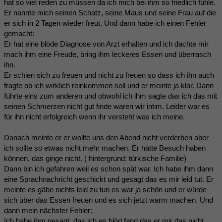
hat so viel reden zu müssen da ich mich bei ihm so friedlich fühle.
Er nannte mich seinen Schatz, seine Maus und seine Frau auf die
er sich in 2 Tagen wieder freut. Und dann habe ich einen Fehler
gemacht:
Er hat eine blöde Diagnose von Arzt erhalten und ich dachte mir
mach ihm eine Freude, bring ihm leckeres Essen und überrasch
ihn.
Er schien sich zu freuen und nicht zu freuen so dass ich ihn auch
fragte ob ich wirklich reinkommen soll und er meinte ja klar. Dann
führte eins zum anderen und obwohl ich ihm sagte das ich das mit
seinen Schmerzen nicht gut finde waren wir intim. Leider war es
für ihn nicht erfolgreich wenn ihr versteht was ich meine.
Danach meinte er er wollte uns den Abend nicht verderben aber
ich sollte so etwas nicht mehr machen. Er hätte Besuch haben
können, das ginge nicht. ( hintergrund: türkische Familie)
Dann bin ich gefahren weil es schon spät war. Ich habe ihm dann
eine Sprachnachricht geschickt und gesagt das es mir leid tut. Er
meinte es gäbe nichts leid zu tun es war ja schön und er würde
sich über das Essen freuen und es sich jetzt warm machen. Und
dann mein nächster Fehler:
Ich habe ihm gesagt, das ich es blöd fand das er mir das nicht