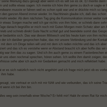
ir seine Meinung dazu gesagt aber wenn ich es will sei es ok. Er meinte dann 
 und sollte etwas sagen. Ich meinte ich höre ihm gerne zu doch er sagte er
gendwann musste er fahren weil es schon spät war und er drückte mich so la
h den ganzen Abend immer wieder. Im Nachhinein glaube ich, daß das schon d
 mehr wieder. Ab dem nächsten Tag ging die Kommunikation immer weiter runt
mir etwas Sorgen mache weil ich gar nichts von ihm höre, er schrieb dann seh
Tage danach begrüßte er mich noch mit Guten Morgen mein Schatz aber am Abe
hrieb und schrieb direkt Gute Nacht schlaf gut und beendete somit das Gesp
er bedankte sich. Das war diesen Mittwoch und bis heute kam von ihm nichts
n der ich darüber gesprochen habe, das mir unsere Verbindung und der Kontak
 mit dem ich Dinge teilen will und mit dem ich reden möchte und das ich abe
nziert und das ich es verstehe wenn er Abstand braucht ich aber hoffe das w
htig war ihm das zu sagen. Und ich ihn auch gerne zu einem Fastenbrechen ei
wir uns eben nochmal sprechen, hören sehen. Ich wollte ihm damit zeigen, das
rfnisse sehe aber ich auch mir Gedanken gemacht und mich reflektiert habe.
at er es sich natürlich noch nicht angehört und ich frage mich jetzt ob es vorb
 ihm habe.
gesagt, wie vertraut er sich mit mir fühlt und wie verbunden, das ich seine T
ht wenn ich bei ihm bin.
lles weg sein innerhalb einer Woche? Er fehlt mir! Habt ihr einen Rat für mi