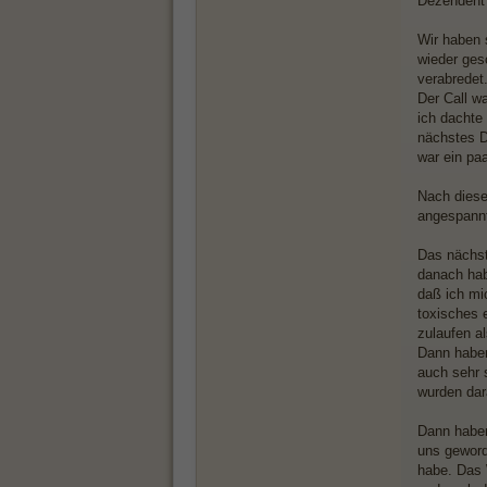
Dezendent 
Wir haben 
wieder ges
verabredet
Der Call w
ich dachte 
nächstes D
war ein pa
Nach diese
angespannt
Das nächst
danach hab
daß ich mic
toxisches 
zulaufen a
Dann haben
auch sehr 
wurden dar
Dann haben
uns geword
habe. Das W