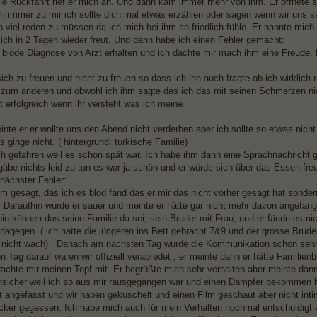
ie Rückfahrt rief er mich an. Und dann kam immer mehr von ihm. Er öffnete s
h immer zu mir ich sollte dich mal etwas erzählen oder sagen wenn wir uns s
so viel reden zu müssen da ich mich bei ihm so friedlich fühle. Er nannte mi
 sich in 2 Tagen wieder freut. Und dann habe ich einen Fehler gemacht:
e blöde Diagnose von Arzt erhalten und ich dachte mir mach ihm eine Freude,
ich zu freuen und nicht zu freuen so dass ich ihn auch fragte ob ich wirklich
s zum anderen und obwohl ich ihm sagte das ich das mit seinen Schmerzen nich
ht erfolgreich wenn ihr versteht was ich meine.
nte er er wollte uns den Abend nicht verderben aber ich sollte so etwas nic
 ginge nicht. ( hintergrund: türkische Familie)
ch gefahren weil es schon spät war. Ich habe ihm dann eine Sprachnachricht ge
gäbe nichts leid zu tun es war ja schön und er würde sich über das Essen fr
nächster Fehler:
hm gesagt, das ich es blöd fand das er mir das nicht vorher gesagt hat sonder
Daraufhin wurde er sauer und meinte er hätte gar nicht mehr davon angefange
ein können das seine Familie da sei, sein Bruder mit Frau, und er fände es ni
 dagegen. ( ich hatte die jüngeren ins Bett gebracht 7&9 und der grosse Brud
 nicht wach) . Danach am nächsten Tag wurde die Kommunikation schon sehr 
en Tag darauf waren wir offiziell verabredet , er meinte dann er hätte Famili
achte mir meinen Topf mit. Er begrüßte mich sehr verhalten aber meinte dann
nsicher weil ich so aus mir rausgegangen war und einen Dämpfer bekommen hat
lt angefasst und wir haben gekuschelt und einen Film geschaut aber nicht int
ecker gegessen. Ich habe mich auch für mein Verhalten nochmal entschuldigt