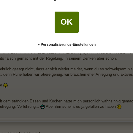
ur auf Fragen reagiert, wenn du ihn nichts über ihn fragst, nicht neugierig bis
hat 😅 Da würde ich auch irgendwann auf stur schalten. Glaub mir, er hätte es
n hättet. Und hey du bist doch
Schütze
! Die suchen doch eigentlich gerne das
OK
r jemanden zum Ausruhen gesucht oder einen Partner, mit dem man anregen
Kennenlernen eigentlich für dich aus?
» Personalisierungs-Einstellungen
ist das mit deinen Kindern, dass du sie allein gelassen hast. War ein zusätzli
t nicht macht. An der Stelle würde ich mich fragen, ob ich einen Mann mit s
chts falsch gemacht mit der Regelung. In seinem Denken aber schon.
 ehrlich gesagt nicht, dass er sich wieder meldet, wenn du so schweigsam bi
s, denn Ruhe haben wir Stiere genug, wir brauchen eher Anregung und aktives
ße
t dem ständigen Essen und Kochen hätte mich persönlich wahnsinnig gemacht
Aufregung, Verführung...
Aber ihm scheint es ja gefallen zu haben