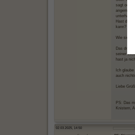
sagt oder n
angemacht 
unterhalte
Hast du nu
kann?
Wie sieht 
Das dritte 
seiner Wel
hast ja ni
Ich glaube
auch nicht
Liebe Grü
PS: Das mi
Knistern, 
02.03.2025, 14:50