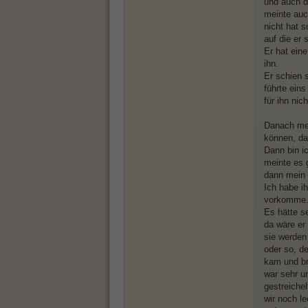
und auch d
meinte auc
nicht hat 
auf die er
Er hat ein
ihn.
Er schien s
führte ein
für ihn nic
Danach mei
können, das
Dann bin i
meinte es 
dann mein 
Ich habe i
vorkomme. 
Es hätte s
da wäre er
sie werden
oder so, d
kam und br
war sehr u
gestreiche
wir noch l