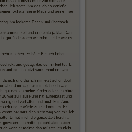
ich erzählte etwas mehr von sich aber
ahen. Ich sagte ihm das ich es genieße
ch seinen Schatz, seine Maus und seine Frau
 bring ihm leckeres Essen und überrasch
 reinkommen soll und er meinte ja klar. Dann
t gut finde waren wir intim. Leider war es
ht mehr machen. Er hätte Besuch haben
schickt und gesagt das es mir leid tut. Er
euen und es sich jetzt warm machen. Und
n danach und das ich mir jetzt schon doof
n aber dann sagt er mir jetzt noch was.
cht gut das ich meine Kinder gelassen hätte
er 16 war zu Hause und hat aufgepasst und
wenig und verhalten und auch kein Anruf
enbesuch und er würde zu mir kommen. Er
 komm her setz dich nicht weg von mir. Ich
te. Er hat mich die ganze Zeit berührt,
im gewesen. Ich hatte gekocht also haben
 auch wenn er meinte das müsste ich nicht