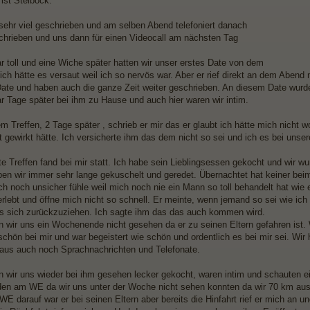
ist Steibock.
sehr viel geschrieben und am selben Abend telefoniert danach
chrieben und uns dann für einen Videocall am nächsten Tag
.
ar toll und eine Wiche später hatten wir unser erstes Date von dem
ich hätte es versaut weil ich so nervös war. Aber er rief direkt an dem Abend
ate und haben auch die ganze Zeit weiter geschrieben. An diesem Date wurden
ar Tage später bei ihm zu Hause und auch hier waren wir intim.
m Treffen, 2 Tage später , schrieb er mir das er glaubt ich hätte mich nicht 
 gewirkt hätte. Ich versicherte ihm das dem nicht so sei und ich es bei unse
e Treffen fand bei mir statt. Ich habe sein Lieblingsessen gekocht und wir wu
en wir immer sehr lange gekuschelt und geredet. Übernachtet hat keiner beim
h noch unsicher fühle weil mich noch nie ein Mann so toll behandelt hat wie e
erlebt und öffne mich nicht so schnell. Er meinte, wenn jemand so sei wie ich
ls sich zurückzuziehen. Ich sagte ihm das das auch kommen wird.
 wir uns ein Wochenende nicht gesehen da er zu seinen Eltern gefahren ist. 
schön bei mir und war begeistert wie schön und ordentlich es bei mir sei. Wir
aus auch noch Sprachnachrichten und Telefonate.
 wir uns wieder bei ihm gesehen lecker gekocht, waren intim und schauten e
en am WE da wir uns unter der Woche nicht sehen konnten da wir 70 km aus
E darauf war er bei seinen Eltern aber bereits die Hinfahrt rief er mich an u