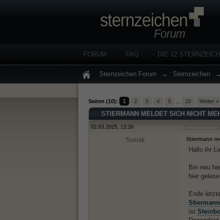
FORUM
FAQ
DIE 12 STERNZEIC
Sternzeichen Forum
→
Sternzeichen
Seiten (10):
1
2
3
4
5
...
10
Weiter »
STIERMANN MELDET SICH NICHT ME
02.03.2025, 13:26
Sumak
Stiermann me
Hallo ihr L
Bin neu hi
hier gelese
Ende letzte
Stiermann
ist
Steinb