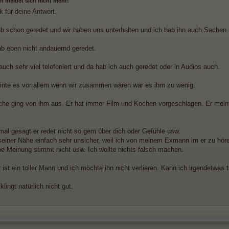
n meldet sich nicht mehr!
k für deine Antwort.
ab schon geredet und wir haben uns unterhalten und ich hab ihn auch Sachen ü
ab eben nicht andauernd geredet.
uch sehr viel telefoniert und da hab ich auch geredet oder in Audios auch.
inte es vor allem wenn wir zusammen wären war es ihm zu wenig.
che ging von ihm aus. Er hat immer Film und Kochen vorgeschlagen. Er mein
mal gesagt er redet nicht so gern über dich oder Gefühle usw.
 seiner Nähe einfach sehr unsicher, weil ich von meinem Exmann im er zu höre
ne Meinung stimmt nicht usw. Ich wollte nichts falsch machen.
r ist ein toller Mann und ich möchte ihn nicht verlieren. Kann ich irgendetwas 
klingt natürlich nicht gut.