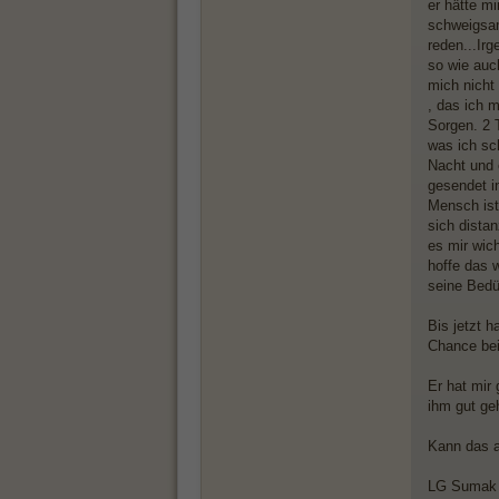
er hätte m
schweigsam
reden...Ir
so wie auc
mich nicht
, das ich 
Sorgen. 2 
was ich sc
Nacht und 
gesendet i
Mensch ist
sich dista
es mir wic
hoffe das 
seine Bedü
Bis jetzt h
Chance bei
Er hat mir 
ihm gut ge
Kann das a
LG Sumak