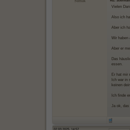
Sumak
RE: Stierman
Vielen Dan
Also ich h
Aber ich h
Wir haben a
Aber er me
Das häusli
essen.
Er hat mir 
Ich war in
keinen dei
Ich finde e
Ja ok, das 
02.03.2025, 14:57