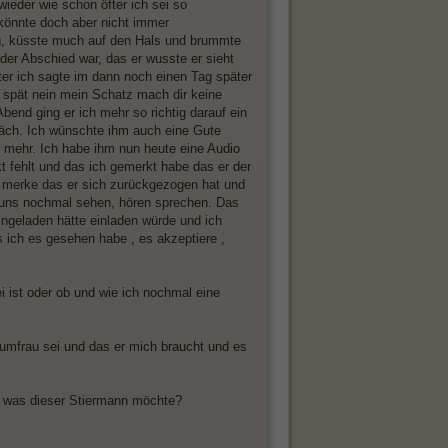
wieder wie schon öfter ich sei so
 könnte doch aber nicht immer
ng, küsste much auf den Hals und brummte
er Abschied war, das er wusste er sieht
er ich sagte im dann noch einen Tag später
r spät nein mein Schatz mach dir keine
nd ging er ich mehr so richtig darauf ein
räch. Ich wünschte ihm auch eine Gute
 mehr. Ich habe ihm nun heute eine Audio
t fehlt und das ich gemerkt habe das er der
r merke das er sich zurückgezogen hat und
ir uns nochmal sehen, hören sprechen. Das
ngeladen hätte einladen würde und ich
 ich es gesehen habe , es akzeptiere ,
ei ist oder ob und wie ich nochmal eine
raumfrau sei und das er mich braucht und es
ch was dieser Stiermann möchte?