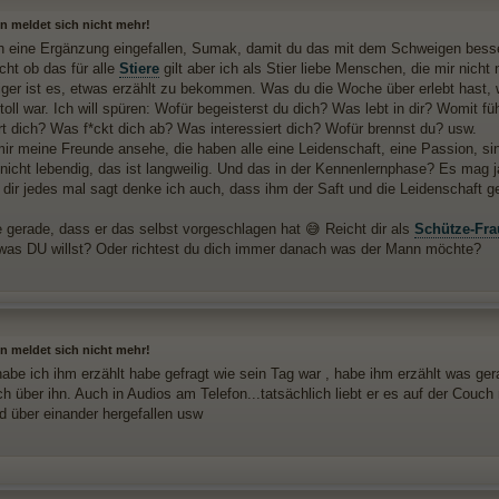
n meldet sich nicht mehr!
ch eine Ergänzung eingefallen, Sumak, damit du das mit dem Schweigen besse
cht ob das für alle
Stiere
gilt aber ich als Stier liebe Menschen, die mir nicht
iger ist es, etwas erzählt zu bekommen. Was du die Woche über erlebt hast,
oll war. Ich will spüren: Wofür begeisterst du dich? Was lebt in dir? Womit f
t dich? Was f*ckt dich ab? Was interessiert dich? Wofür brennst du? usw.
ir meine Freunde ansehe, die haben alle eine Leidenschaft, eine Passion, si
nicht lebendig, das ist langweilig. Und das in der Kennenlernphase? Es mag ja
 dir jedes mal sagt denke ich auch, dass ihm der Saft und die Leidenschaft ge
e gerade, dass er das selbst vorgeschlagen hat 😅 Reicht dir als
Schütze-Fra
was DU willst? Oder richtest du dich immer danach was der Mann möchte?
n meldet sich nicht mehr!
be ich ihm erzählt habe gefragt wie sein Tag war , habe ihm erzählt was gerad
h über ihn. Auch in Audios am Telefon...tatsächlich liebt er es auf der Couch
nd über einander hergefallen usw