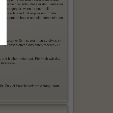
t, ist es kein Wunder, dass er den Fernseher
 lieber gehabt, wenn ihr euch toll
 Gespräch über Philosophie und Politik.
de Gespräche haben und sich kennenlernen
cher Abturner für ihn, weil man so etwas in
olchen konservativen Ansichten möchte? Du
st und bleiben möchtest. Für mich wär das
 Interesse.
. Zu viel Häuslichkeit am Anfang, statt