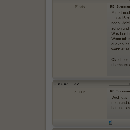
Floris
RE: Stierman
Mir ist no
Ich weiß ni
noch wicht
schön und t
Was berühr
Wenn ich m
gucken ist 
wenn er es
Ok ich les
überhaupt 
02.03.2025, 15:02
Sumak
RE: Stierman
Doch das ha
mich und ic
bei uns si