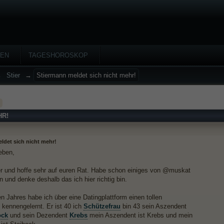
HEN
TAGESHOROSKOP
→
Stier
→
Stiermann meldet sich nicht mehr!
HR!
ldet sich nicht mehr!
ieben,
er und hoffe sehr auf euren Rat. Habe schon einiges von @muskat
n und denke deshalb das ich hier richtig bin.
n Jahres habe ich über eine Datingplattform einen tollen
kennengelernt. Er ist 40 ich
Schützefrau
bin 43 sein Aszendent
ock
und sein Dezendent
Krebs
mein Aszendent ist Krebs und mein