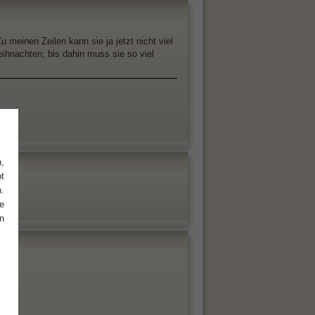
 meinen Zeilen kann sie ja jetzt nicht viel
eihnachten; bis dahin muss sie so viel
,
t
.
e
n