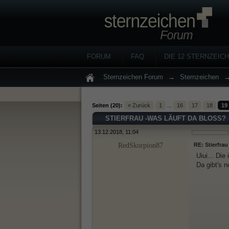
FORUM
FAQ
DIE 12 STERNZEIC
Sternzeichen Forum
→
Sternzeichen
Seiten (20):
« Zurück
1
...
16
17
18
19
STIERFRAU -WAS LÄUFT DA BLOSS?
13.12.2018, 11:04
RedSkorpion87
RE: Stierfrau
Uiui... Die
Da gibt's 