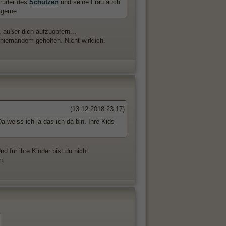
Bruder des
Schützen
und seine Frau auch
 gerne
, außer dich aufzuopfern...
t niemandem geholfen. Nicht wirklich.
(13.12.2018 23:17)
 weiss ich ja das ich da bin. Ihre Kids
d für ihre Kinder bist du nicht
n.