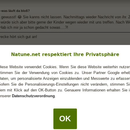
 -was läuft da bloß?
 gewusst! 😂 Sie kanns nicht lassen. Nachmittags wieder Nachricht von ihr. Zu
 würde sich aber bitte gerne der Kinder wegen wieder mit uns treffen. Nach W
 Hab ich mir ja schon gedacht sowas....?!
ecke hört sich gut an!
jetzt eh fast voll und auch vorbei. Dann schau ich zu euch rüber!
Natune.net respektiert Ihre Privatsphäre
Diese Website verwendet Cookies. Wenn Sie diese Website weiterhin nutzen
stimmen Sie der Verwendung von Cookies zu. Unser Partner Google erheb
 -was läuft da bloß?
Daten, um personalisierte Anzeigen einzublenden und Messwerte zu erfassen
 die Kinder ja richtig prächtig zu laufen da 🤣
Sofern Sie die Personalisierungs-Einstellungen nicht verändern, stimmen Si
dem mit Klick auf den OK-Button zu. Genauere Informationen erhalten Sie i
unserer
Datenschutzverordnung
.
 -was läuft da bloß?
s schrieb:
(13.12.2018 23:02)
OK
 richtig prächtig zu laufen da 🤣