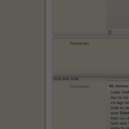
Natune.net
13.12.2018, 11:58
Stierlady64
RE: Stierfrau
Lieber Stel
das tut mi
ich läge fa
finde es w
einer
Stier
Aber nun d
Geht eine T
Hoffe Du bl