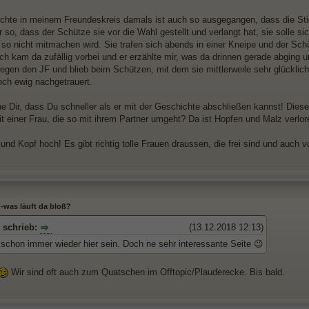
chte in meinem Freundeskreis damals ist auch so ausgegangen, dass die Stie
 so, dass der Schütze sie vor die Wahl gestellt und verlangt hat, sie solle s
s so nicht mitmachen wird. Sie trafen sich abends in einer Kneipe und der Sc
ch kam da zufällig vorbei und er erzählte mir, was da drinnen gerade abging u
gegen den JF und blieb beim Schützen, mit dem sie mittlerweile sehr glücklich
noch ewig nachgetrauert.
e Dir, dass Du schneller als er mit der Geschichte abschließen kannst! Diese 
t einer Frau, die so mit ihrem Partner umgeht? Da ist Hopfen und Malz verlor
und Kopf hoch! Es gibt richtig tolle Frauen draussen, die frei sind und auch 
 -was läuft da bloß?
s schrieb:
(13.12.2018 12:13)
 schon immer wieder hier sein. Doch ne sehr interessante Seite 😉
Wir sind oft auch zum Quatschen im Offtopic/Plauderecke. Bis bald.