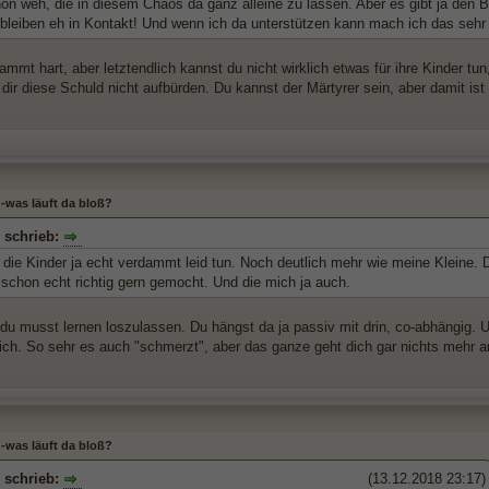
hon weh, die in diesem Chaos da ganz alleine zu lassen. Aber es gibt ja den 
 bleiben eh in Kontakt! Und wenn ich da unterstützen kann mach ich das sehr
ammt hart, aber letztendlich kannst du nicht wirklich etwas für ihre Kinder tun
 dir diese Schuld nicht aufbürden. Du kannst der Märtyrer sein, aber damit is
 -was läuft da bloß?
s schrieb:
die Kinder ja echt verdammt leid tun. Noch deutlich mehr wie meine Kleine. Da
 schon echt richtig gern gemocht. Und die mich ja auch.
du musst lernen loszulassen. Du hängst da ja passiv mit drin, co-abhängig. Un
lich. So sehr es auch "schmerzt", aber das ganze geht dich gar nichts mehr a
 -was läuft da bloß?
s schrieb:
(13.12.2018 23:17)