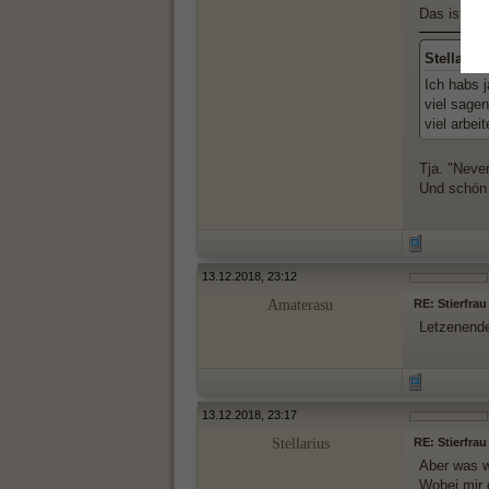
Das ist dan
Stellariu
Ich habs j
viel sagen
viel arbei
Tja. "Never
Und schön 
13.12.2018, 23:12
Amaterasu
RE: Stierfrau
Letzenende
13.12.2018, 23:17
Stellarius
RE: Stierfrau
Aber was w
Wobei mir 