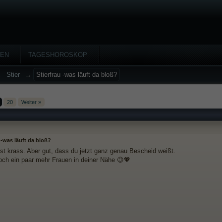
HEN
TAGESHOROSKOP
→
Stier
→
Stierfrau -was läuft da bloß?
20
Weiter »
 -was läuft da bloß?
 ist krass. Aber gut, dass du jetzt ganz genau Bescheid weißt.
noch ein paar mehr Frauen in deiner Nähe 😉💖