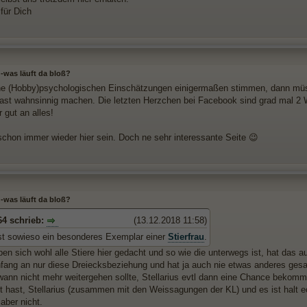
für Dich
 -was läuft da bloß?
 (Hobby)psychologischen Einschätzungen einigermaßen stimmen, dann müsst
 fast wahnsinnig machen. Die letzten Herzchen bei Facebook sind grad mal 2 
r gut an alles!
schon immer wieder hier sein. Doch ne sehr interessante Seite 😉
 -was läuft da bloß?
64 schrieb:
(13.12.2018 11:58)
ist sowieso ein besonderes Exemplar einer
Stierfrau
.
en sich wohl alle Stiere hier gedacht und so wie die unterwegs ist, hat das a
nfang an nur diese Dreiecksbeziehung und hat ja auch nie etwas anderes ge
wann nicht mehr weitergehen sollte, Stellarius evtl dann eine Chance bekom
 hast, Stellarius (zusammen mit den Weissagungen der KL) und es ist halt echt
aber nicht.