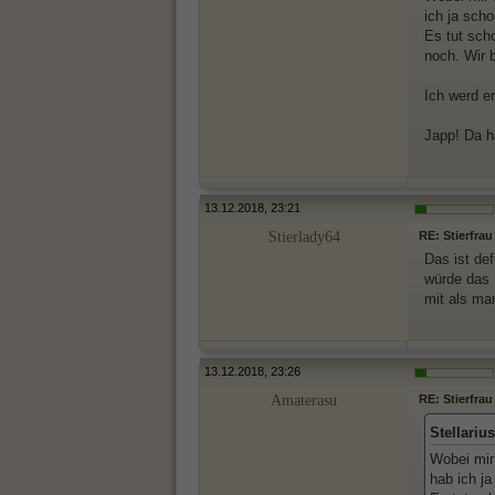
ich ja sch
Es tut sch
noch. Wir 
Ich werd e
Japp! Da 
13.12.2018, 23:21
Stierlady64
RE: Stierfrau
Das ist de
würde das 
mit als ma
13.12.2018, 23:26
Amaterasu
RE: Stierfrau
Stellariu
Wobei mir 
hab ich ja