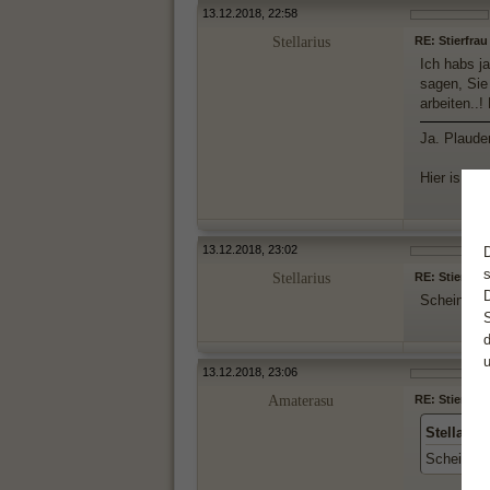
13.12.2018, 22:58
Stellarius
RE: Stierfrau
Ich habs ja
sagen, Sie
arbeiten..!
Ja. Plauder
Hier is ja 
13.12.2018, 23:02
Stellarius
RE: Stierfrau
Scheint für
13.12.2018, 23:06
Amaterasu
RE: Stierfrau
Stellariu
Scheint ja