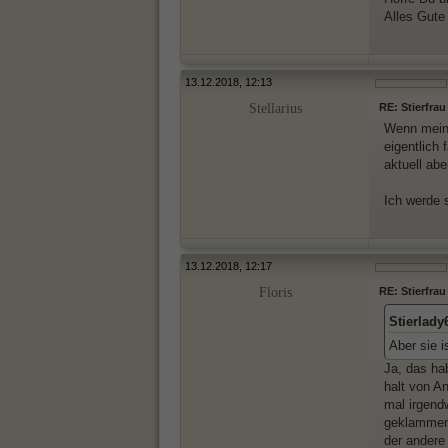
Alles Gute 
13.12.2018, 12:13
Stellarius
RE: Stierfrau
Wenn meine
eigentlich
aktuell abe
Ich werde 
13.12.2018, 12:17
Floris
RE: Stierfrau
Stierlady
Aber sie 
Ja, das hab
halt von A
mal irgend
geklammert
der andere 