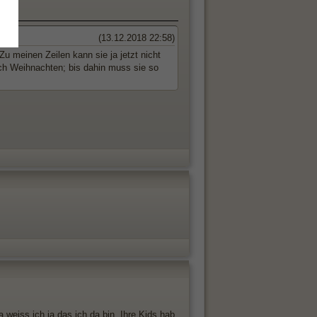
(13.12.2018 22:58)
u meinen Zeilen kann sie ja jetzt nicht
ach Weihnachten; bis dahin muss sie so
 weiss ich ja das ich da bin. Ihre Kids hab