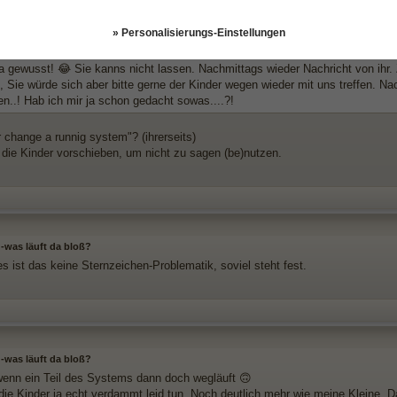
n hier off topic, aber im Off Topic gern gesehen
» Personalisierungs-Einstellungen
s schrieb:
a gewusst! 😂 Sie kanns nicht lassen. Nachmittags wieder Nachricht von ihr. Z
, Sie würde sich aber bitte gerne der Kinder wegen wieder mit uns treffen. N
ten..! Hab ich mir ja schon gedacht sowas....?!
 change a runnig system"? (ihrerseits)
die Kinder vorschieben, um nicht zu sagen (be)nutzen.
 -was läuft da bloß?
s ist das keine Sternzeichen-Problematik, soviel steht fest.
 -was läuft da bloß?
enn ein Teil des Systems dann doch wegläuft 🙃
die Kinder ja echt verdammt leid tun. Noch deutlich mehr wie meine Kleine. Da