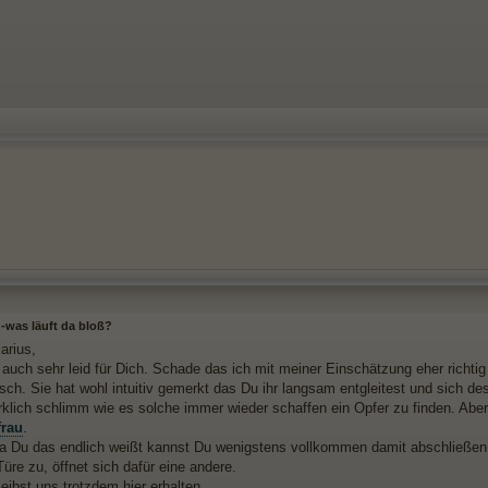
 -was läuft da bloß?
larius,
r auch sehr leid für Dich. Schade das ich mit meiner Einschätzung eher richti
lsch. Sie hat wohl intuitiv gemerkt das Du ihr langsam entgleitest und sich de
irklich schlimm wie es solche immer wieder schaffen ein Opfer zu finden. Abe
frau
.
a Du das endlich weißt kannst Du wenigstens vollkommen damit abschließen u
üre zu, öffnet sich dafür eine andere.
eibst uns trotzdem hier erhalten.