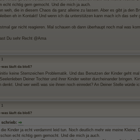
on echt richtig gern gemocht. Und die mich ja auch.
on weh, die in diesem Chaos da ganz alleine zu lassen. Aber es gibt ja den B
bleiben eh in Kontakt! Und wenn ich da unterstützen kann mach ich das sehr 
rstmal gar nicht reagieren. Mal schauen ob dann überhaupt noch mal was kom
hast Du sehr Recht @Ama
1
 -was läuft da bloß?
finitiv keine Sternzeichen Problematik. Und das Benutzen der Kinder geht mal 
Seelenleben Deiner Tochter und ihrer Kinder weiter durcheinander bringen. K
n denkt. Und wer weiß was sie ihnen noch einredet? An Deiner Stelle würde ich
1
 -was läuft da bloß?
s schrieb:
die Kinder ja echt verdammt leid tun. Noch deutlich mehr wie meine Kleine. Da
 schon echt richtig gern gemocht. Und die mich ja auch.