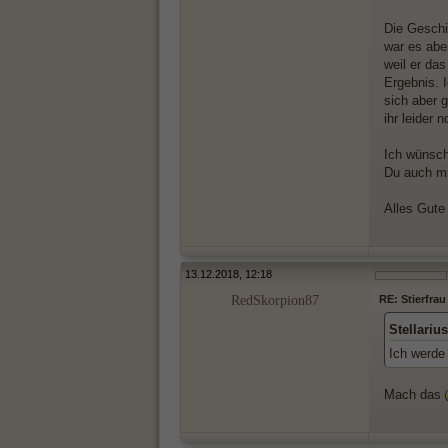
Die Geschi
war es aber
weil er da
Ergebnis. I
sich aber 
ihr leider 
Ich wünsch
Du auch mi
Alles Gute 
13.12.2018, 12:18
RedSkorpion87
RE: Stierfrau
Stellariu
Ich werde
Mach das