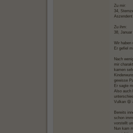
Zu mir:
34, Stern
Aszenden
Zu ihm:
38, Janua
Wir haben 
Er gefiel mi
Nach wenig
mir charakt
kamen sehr
Kinderwuns
gewisse P
Er sagte m
Also auch 
unterschie
Vulkan 😝 
Bereits inn
schon immer
vorstellt u
Nun kam me