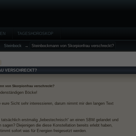
HEN
TAGESHOROSKOP
→
Steinbock
→
Steinbockmann von Skorpionfrau verschreckt?
AU VERSCHRECKT?
nn von Skorpionfrau verschreckt?
bodenständigen Böcke!
 eure Sicht sehr interessieren, darum nimmt mir den langen Text
n tatsächlich erstmalig „liebestechnisch“ an einen SBM gelandet und
h sagen? Diejenigen die diese Konstellation bereits erlebt haben,
timmt sofort was für Energien freigesetzt werden.