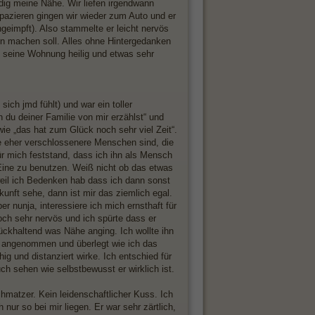
ndig meine Nähe. Wir liefen irgendwann
pazieren gingen wir wieder zum Auto und er
ngeimpft). Also stammelte er leicht nervös
n machen soll. Alles ohne Hintergedanken
hm seine Wohnung heilig und etwas sehr
ich jmd fühlt) und war ein toller
n du deiner Familie von mir erzählst“ und
wie „das hat zum Glück noch sehr viel Zeit“.
e eher verschlossenere Menschen sind, die
ür mich feststand, dass ich ihn als Mensch
s Eine zu benutzen. Weiß nicht ob das etwas
 weil ich Bedenken hab dass ich dann sonst
nft sehe, dann ist mir das ziemlich egal.
r nunja, interessiere ich mich ernsthaft für
ch sehr nervös und ich spürte dass er
ückhaltend was Nähe anging. Ich wollte ihn
nur angenommen und überlegt wie ich das
g und distanziert wirke. Ich entschied für
ch sehen wie selbstbewusst er wirklich ist.
hmatzer. Kein leidenschaftlicher Kuss. Ich
nur so bei mir liegen. Er war sehr zärtlich,