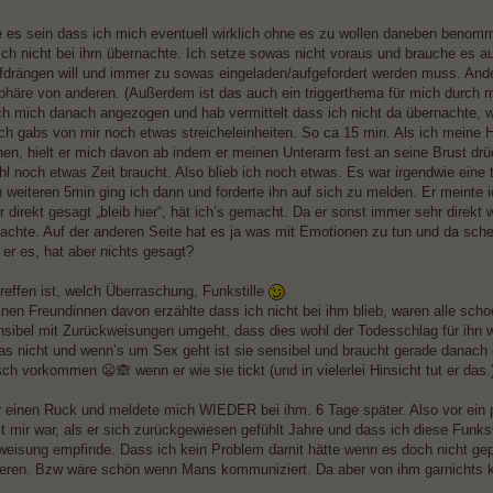
 es sein dass ich mich eventuell wirklich ohne es zu wollen daneben benom
 ich nicht bei ihm übernachte. Ich setze sowas nicht voraus und brauche es 
fdrängen will und immer zu sowas eingeladen/aufgefordert werden muss. Ander
sphäre von anderen. (Außerdem ist das auch ein triggerthema für mich durch
ch mich danach angezogen und hab vermittelt dass ich nicht da übernachte, 
lich gabs von mir noch etwas streicheleinheiten. So ca 15 min. Als ich mein
ehen, hielt er mich davon ab indem er meinen Unterarm fest an seine Brust dr
l noch etwas Zeit braucht. Also blieb ich noch etwas. Es war irgendwie eine t
weiteren 5min ging ich dann und forderte ihn auf sich zu melden. Er meinte ich
r direkt gesagt „bleib hier“, hät ich’s gemacht. Da er sonst immer sehr direkt
nachte. Auf der anderen Seite hat es ja was mit Emotionen zu tun und da sche
 er es, hat aber nichts gesagt?
reffen ist, welch Überraschung, Funkstille
nen Freundinnen davon erzählte dass ich nicht bei ihm blieb, waren alle schoc
ensibel mit Zurückweisungen umgeht, dass dies wohl der Todesschlag für ihn 
s nicht und wenn’s um Sex geht ist sie sensibel und braucht gerade danach d
ch vorkommen 😦🙈 wenn er wie sie tickt (und in vielerlei Hinsicht tut er das.
r einen Ruck und meldete mich WIEDER bei ihm. 6 Tage später. Also vor ein p
t mir war, als er sich zurückgewiesen gefühlt Jahre und dass ich diese Funksti
weisung empfinde. Dass ich kein Problem damit hätte wenn es doch nicht gep
ren. Bzw wäre schön wenn Mans kommuniziert. Da aber von ihm garnichts k