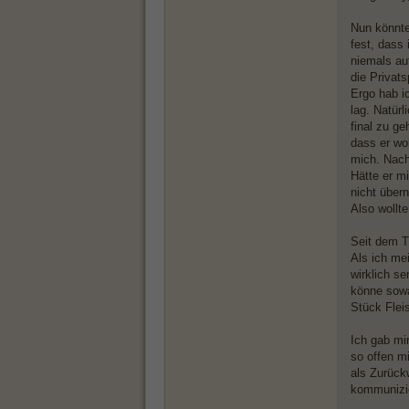
Nun könnte
fest, dass
niemals au
die Privat
Ergo hab i
lag. Natür
final zu g
dass er woh
mich. Nach 
Hätte er mi
nicht über
Also wollte
Seit dem T
Als ich mei
wirklich s
könne sowa
Stück Fleis
Ich gab mi
so offen mi
als Zurück
kommunizie