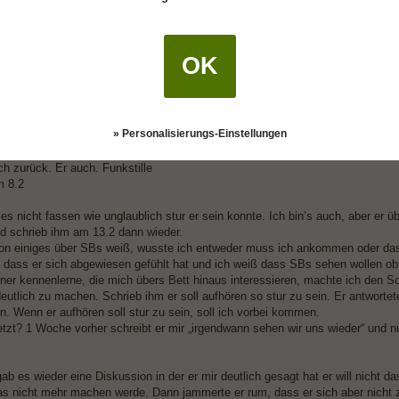
leicht verärgert über seine Aussage. Wozu forderte er mich denn auf mich zu
wurde er sich dessen danach erst bewusst 🤷🏼‍♀️
Augen ist es super wenn man so eine Anziehung empfindet und sich menschlich
annt weiter laufen lassen. Dass man gerade dann ein kennenlernen pausiert 
OK
das nun normal für einen SB? Hatte das Gefühl er steht sich selbst total im W
 zu ihm auf solche warmhalte taktiken hab ich keine Lust und dass ich niema
lt eine sehr zielstrebige Person und weiß zu 90% immer was ich will und was n
er war ihn weiter entspannt kennenzulernen. Aber ich mags einfach nicht hing
» Personalisierungs-Einstellungen
en wo man kaum bis wenig Interesse zeigt und sein Ziel nur so lasch verfolgt
ch zurück. Er auch. Funkstille
m 8.2
es nicht fassen wie unglaublich stur er sein konnte. Ich bin’s auch, aber er übe
nd schrieb ihm am 13.2 dann wieder.
on einiges über SBs weiß, wusste ich entweder muss ich ankommen oder das 
t dass er sich abgewiesen gefühlt hat und ich weiß dass SBs sehen wollen ob
ner kennenlerne, die mich übers Bett hinaus interessieren, machte ich den Sc
eutlich zu machen. Schrieb ihm er soll aufhören so stur zu sein. Er antwortete
n. Wenn er aufhören soll stur zu sein, soll ich vorbei kommen.
jetzt? 1 Woche vorher schreibt er mir „irgendwann sehen wir uns wieder“ und 
ab es wieder eine Diskussion in der er mir deutlich gesagt hat er will nicht 
as nicht mehr machen werde. Dann jammerte er rum, dass er sich aber nicht 