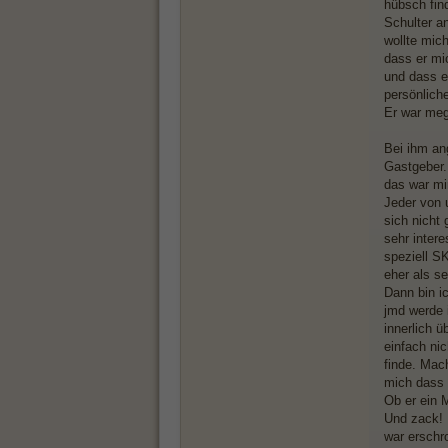
hübsch fin
Schulter a
wollte mic
dass er mi
und dass e
persönlich
Er war meg
Bei ihm an
Gastgeber.
das war mi
Jeder von 
sich nicht
sehr intere
speziell S
eher als s
Dann bin ic
jmd werde 
innerlich 
einfach ni
finde. Mach
mich dass 
Ob er ein M
Und zack! 
war erschro