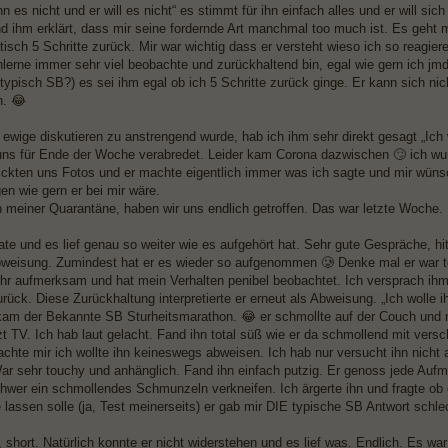
nn es nicht und er will es nicht“ es stimmt für ihn einfach alles und er will s
nd ihm erklärt, dass mir seine fordernde Art manchmal too much ist. Es geht 
isch 5 Schritte zurück. Mir war wichtig dass er versteht wieso ich so reagiere
lerne immer sehr viel beobachte und zurückhaltend bin, egal wie gern ich jm
typisch SB?) es sei ihm egal ob ich 5 Schritte zurück ginge. Er kann sich nic
n. 😂
ewige diskutieren zu anstrengend wurde, hab ich ihm sehr direkt gesagt „Ich w
uns für Ende der Woche verabredet. Leider kam Corona dazwischen 🙄 ich wur
hickten uns Fotos und er machte eigentlich immer was ich sagte und mir wün
n wie gern er bei mir wäre.
h meiner Quarantäne, haben wir uns endlich getroffen. Das war letzte Woche.
ate und es lief genau so weiter wie es aufgehört hat. Sehr gute Gespräche, hi
bweisung. Zumindest hat er es wieder so aufgenommen 🥲 Denke mal er war tot
hr aufmerksam und hat mein Verhalten penibel beobachtet. Ich versprach ihm
rück. Diese Zurückhaltung interpretierte er erneut als Abweisung. „Ich wolle ih
am der Bekannte SB Sturheitsmarathon. 😂 er schmollte auf der Couch und m
zt TV. Ich hab laut gelacht. Fand ihn total süß wie er da schmollend mit ver
dachte mir ich wollte ihn keineswegs abweisen. Ich hab nur versucht ihn nich
 War sehr touchy und anhänglich. Fand ihn einfach putzig. Er genoss jede Au
chwer ein schmollendes Schmunzeln verkneifen. Ich ärgerte ihn und fragte ob e
e lassen solle (ja, Test meinerseits) er gab mir DIE typische SB Antwort sch
 short. Natürlich konnte er nicht widerstehen und es lief was. Endlich. Es war 