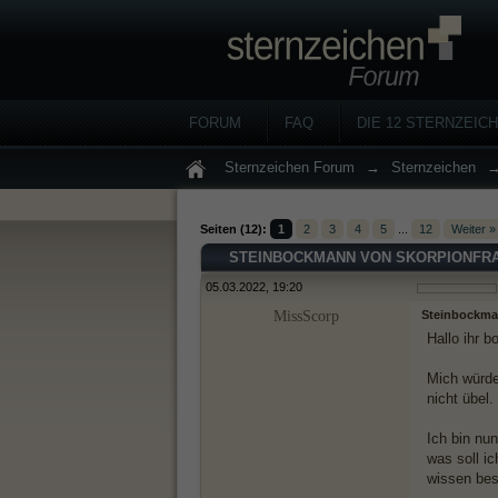
FORUM
FAQ
DIE 12 STERNZEIC
Sternzeichen Forum
→
Sternzeichen
Seiten (12):
1
2
3
4
5
...
12
Weiter »
STEINBOCKMANN VON SKORPIONFR
05.03.2022, 19:20
MissScorp
Steinbockma
Hallo ihr 
Mich würde
nicht übel.
Ich bin nu
was soll ic
wissen bes