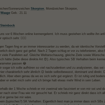
zeichen/Sonnenzeichen
Skorpion
, Mondzeichen Skorpion,
t
Waage
Geb.: 21.11
r
Steinbock
uns vor 6 Wochen online kennengelernt. Ich muss gestehen ich wollte ihn anfä
r optisch sehr. 🤷🏼‍♀️
en Tagen fing er an immer interessanter zu werden, da wir identische Vorstel
erlich doch ganz gut gefiel. Nach 2 Tagen schlug er vor zu telefonieren, also 
 viele Parallelen auf. Gleiche Weltanschauung, gleiche Ziele sowie Wünsche. 
ch hätte (liebe diese direkte Art 😍). Also typisches SB Verhalten beim ken
arameter passen 😂
ir sogar ich solle aufhören so viel nachzudenken und zu analysieren, das sei 
hier charakterlich sehr ähnlich 😉 beide selbstbewusst, dominant und direkt.
dlich. Aber eben genau da wo es sich sehr gut ergänzt. Er ist ruhig und boden
aber er erdet mich sehr und ich bringe halt etwas mehr Wind in sein Leben.
erhalb der 1 Woche schrieb er mir zweimal wie fasziniert er von mir sei und da
 nach einer Frau wie mir gesucht hat. Er schrieb mir ganz direkt dass ich all
nd er gerne bei mir wäre.
in (typisches?) SK Verhalten. Eigentlich liest man ja immer dass sich SBs 