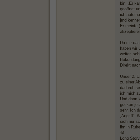
bin. „Er ka
geöffnet u
ich automat
jmd kennen
Er meinte (
akzeptiere
Da mir das 
haben wir 
weiter, sc
Bekundunge
Direkt nac
Unser 2. D
zu einer A
dadurch se
ich mich zu
Und dann k
gucken jet
sehr. Ich 
„Angriff“.
sich nur s
ihn in Ruh
😂
Long Story,