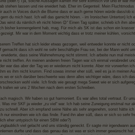
sind (oder?) Tja, solche Aussagen kamen mir sehr komisch vor und er war mir d
b stehen lassen und nie erwidert hab. Eher im Gegenteil. Mein Fluchtmodus w
ir auch in Voices durch die Blume dass er auch gerne hören würde dass/ob ich
gern du mich hast. Ich will das garnicht hören. - im Ironischen Unterton) Ich 
Das wirst du nämlich eh nicht hören 😉“ Einen Tag später, schrieb ich ihm abe
ch bisher kennengelernt hab, mag. Für mich als SK ist das schon ein krasser S
gezeigt. Mir war in dem Moment wichtig dass er trotz meiner kühlen, vorsicht
erem Treffen hat sich leider etwas gezogen, weil entweder konnte er nicht ode
f gemacht dass ich wohl ne sehr beschäftigte Frau sei, bei der Mann wohl um
h erwiderte, dass seine Wahrnehmung nicht stimmt. Ich arbeite nun mal meiste
e nicht treffen. An meinen anderen freien Tagen war ich einmal verabredet un
ider war das aber der Tag wo er wiederum nicht konnte. Aber mir vorwerfen ich 
ahm es ihm nicht krumm. Find sowas immer eher süß, weil es ja in meinen Au
es wo er sich darüber beschwerte was denn alles wichtiger wäre, dass ich da
rschrecken wohl viele. Ich finds wie gesagt mega Sweet wie er sich aufgereg
ch trafen wir uns 2 Wochen nach dem ersten Schreiben.
ach magisch. Wir haben so gut harmoniert. Es war alles total vertraut. Er umar
 Was mir SKF ja wieder „zu viel“ war. Ich hab seine Zuneigung erstmal nur akz
zu schnell. Aber ich empfand seine Nähe als sehr angenehm, sonst hätte ich
h nur einordnen wie ich das finde. Fand ihn aber süß, dass er sich so sehr fr
tlich eher untypisch für einen SBM oder?)
unglaublich viel gelacht und uns ständig geneckt. Er sagte mir irgendwann a
nlernen durfte und dass das genau das ist was er sich immer gewünscht hat. 