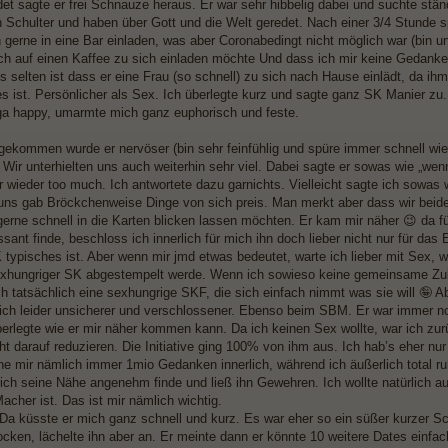
det sagte er frei Schnauze heraus. Er war sehr hibbelig dabei und suchte stä
n Schulter und haben über Gott und die Welt geredet. Nach einer 3/4 Stunde s
h gerne in eine Bar einladen, was aber Coronabedingt nicht möglich war (bin u
ch auf einen Kaffee zu sich einladen möchte Und dass ich mir keine Gedanke
s selten ist dass er eine Frau (so schnell) zu sich nach Hause einlädt, da i
es ist. Persönlicher als Sex. Ich überlegte kurz und sagte ganz SK Manier zu.
a happy, umarmte mich ganz euphorisch und feste.
gekommen wurde er nervöser (bin sehr feinfühlig und spüre immer schnell wie s
 Wir unterhielten uns auch weiterhin sehr viel. Dabei sagte er sowas wie „wen
r wieder too much. Ich antwortete dazu garnichts. Vielleicht sagte ich sowas 
uns gab Bröckchenweise Dinge von sich preis. Man merkt aber dass wir beid
 gerne schnell in die Karten blicken lassen möchten. Er kam mir näher 😉 da f
ssant finde, beschloss ich innerlich für mich ihn doch lieber nicht nur für da
K typisches ist. Aber wenn mir jmd etwas bedeutet, warte ich lieber mit Sex,
exhungriger SK abgestempelt werde. Wenn ich sowieso keine gemeinsame Zuku
h tatsächlich eine sexhungrige SKF, die sich einfach nimmt was sie will 🤪 Abe
ich leider unsicherer und verschlossener. Ebenso beim SBM. Er war immer no
überlegte wie er mir näher kommen kann. Da ich keinen Sex wollte, war ich zur
cht darauf reduzieren. Die Initiative ging 100% von ihm aus. Ich hab’s eher 
e mir nämlich immer 1mio Gedanken innerlich, während ich äußerlich total ruhi
ich seine Nähe angenehm finde und ließ ihn Gewehren. Ich wollte natürlich au
acher ist. Das ist mir nämlich wichtig.
Da küsste er mich ganz schnell und kurz. Es war eher so ein süßer kurzer Sc
cken, lächelte ihn aber an. Er meinte dann er könnte 10 weitere Dates einfach 