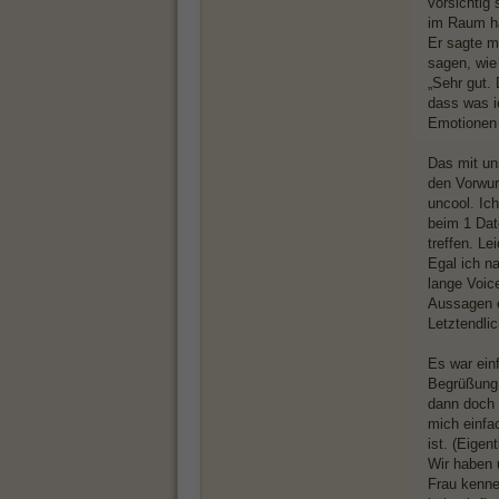
vorsichtig 
im Raum ha
Er sagte m
sagen, wie 
„Sehr gut. 
dass was i
Emotionen 
Das mit uns
den Vorwur
uncool. Ic
beim 1 Dat
treffen. Le
Egal ich n
lange Voic
Aussagen e
Letztendli
Es war einf
Begrüßung.
dann doch 
mich einfac
ist. (Eigen
Wir haben 
Frau kenne