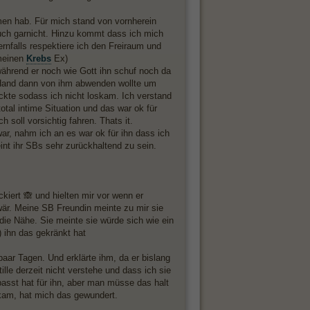
men hab. Für mich stand von vornherein
auch garnicht. Hinzu kommt dass ich mich
nfalls respektiere ich den Freiraum und
 meinen
Krebs
Ex)
während er noch wie Gott ihn schuf noch da
e Hand dann von ihm abwenden wollte um
ückte sodass ich nicht loskam. Ich verstand
otal intime Situation und das war ok für
 soll vorsichtig fahren. Thats it.
 war, nahm ich an es war ok für ihn dass ich
int ihr SBs sehr zurückhaltend zu sein.
kiert 🙈 und hielten mir vor wenn er
wär. Meine SB Freundin meinte zu mir sie
ie Nähe. Sie meinte sie würde sich wie ein
) ihn das gekränkt hat
aar Tagen. Und erklärte ihm, da er bislang
lle derzeit nicht verstehe und dass ich sie
asst hat für ihn, aber man müsse das halt
am, hat mich das gewundert.