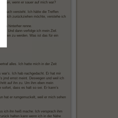
 melden, wenn er sauer auf mich war?
 auch versteht. Ich hätte die Treffen
und sich zurückziehen möchte, verstehe ich
eg.
ndem hinterher renne.
icht. Und dann verfolge ich mein Ziel.
ehalten zu werden. Was ist das für ein
?
rtraf alles. Ich hatte mich in der Zeit
war’s. Ich hab nachgedacht. Er hat mir
’s jmd ernst meint. Deswegen und weil ich
hritt auf ihn zu. Um ihm eben mein
 sofort, dass es halt so sei. Er kann’s
nun hat er rumgemuckelt, weil er mich sehen
dass ich ihn heiß mache. Ich versprach ihm
zurück halten kann wenn ich in der Nähe