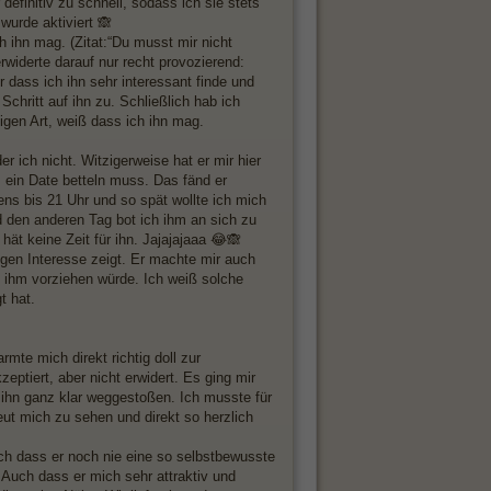
efinitiv zu schnell, sodass ich sie stets
urde aktiviert 🙈
 ihn mag. (Zitat:“Du musst mir nicht
erwiderte darauf nur recht provozierend:
r dass ich ihn sehr interessant finde und
chritt auf ihn zu. Schließlich hab ich
igen Art, weiß dass ich ihn mag.
r ich nicht. Witzigerweise hat er mir hier
 ein Date betteln muss. Das fänd er
ns bis 21 Uhr und so spät wollte ich mich
d den anderen Tag bot ich ihm an sich zu
hät keine Zeit für ihn. Jajajajaaa 😂🙈
gen Interesse zeigt. Er machte mir auch
s ihm vorziehen würde. Ich weiß solche
t hat.
mte mich direkt richtig doll zur
eptiert, aber nicht erwidert. Es ging mir
 ihn ganz klar weggestoßen. Ich musste für
eut mich zu sehen und direkt so herzlich
uch dass er noch nie eine so selbstbewusste
Auch dass er mich sehr attraktiv und