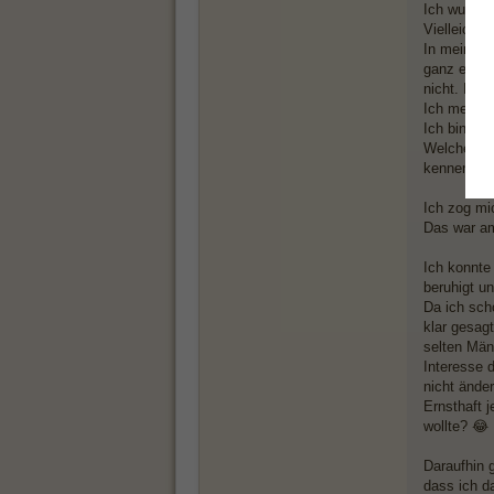
Ich wurde 
Vielleicht 
In meinen 
ganz entsp
nicht. Ist 
Ich meinte
Ich bin ha
Welches hi
kennenlern
Ich zog mi
Das war a
Ich konnte 
beruhigt u
Da ich sch
klar gesag
selten Män
Interesse d
nicht änder
Ernsthaft 
wollte? 😂
Daraufhin g
dass ich d