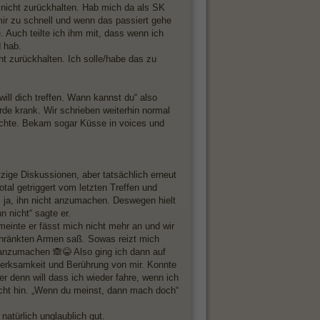
ich nicht zurückhalten. Hab mich da als SK
mir zu schnell und wenn das passiert gehe
. Auch teilte ich ihm mit, dass wenn ich
d hab.
ht zurückhalten. Ich solle/habe das zu
ill dich treffen. Wann kannst du“ also
de krank. Wir schrieben weiterhin normal
schte. Bekam sogar Küsse in voices und
tzige Diskussionen, aber tatsächlich erneut
al getriggert vom letzten Treffen und
 ja, ihn nicht anzumachen. Deswegen hielt
n nicht“ sagte er.
einte er fässt mich nicht mehr an und wir
schränkten Armen saß. Sowas reizt mich
t anzumachen 🙈😂 Also ging ich dann auf
fmerksamkeit und Berührung von mir. Konnte
r denn will dass ich wieder fahre, wenn ich
lecht hin. „Wenn du meinst, dann mach doch“
natürlich unglaublich gut.