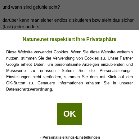
und wann sind gefühle echt?
darüber kann man sicher endlos diskutieren bzw sieht das sicher
(fast) jeder anders
Natune.net respektiert Ihre Privatsphäre
was für den einen gefühle sind empfindet der andere oft mal
als*schau ma mal wohin die reise geht*
Diese Website verwendet Cookies. Wenn Sie diese Website weiterhin
nutzen, stimmen Sie der Verwendung von Cookies zu. Unser Partner
Google erhebt Daten, um personalisierte Anzeigen einzublenden und
Graf Wasserrutsche
(03.02.2020 20:51)
Messwerte zu erfassen. Sofern Sie die Personalisierungs-
Einstellungen nicht verändern, stimmen Sie dem mit Klick auf den
OK-Button zu. Genauere Informationen erhalten Sie in unserer
waage_w1969 schrieb:
(03.02.2020 17:26)
Datenschutzverordnung
.
Graf Wasserrutsche schrieb:
(03.02.2020 16:19)
Das ist ein sehr spannender Satz und ich würde ihn so
OK
unterschreiben - sofern Männer nicht mit dem Herzen dabei
sind. Wenn nämlich echte Gefühle im Spiel sind, verhalten sich
(manche) Männer sehr viel vorsichtiger. Zumindest wäre das
meine Einschätzung und ich beobachte das auch an mir selbst.
» Personalisierungs-Einstellungen