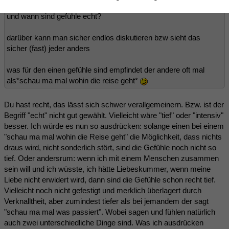
und wann sind gefühle echt?
darüber kann man sicher endlos diskutieren bzw sieht das
sicher (fast) jeder anders
was für den einen gefühle sind empfindet der andere oft mal
als*schau ma mal wohin die reise geht*
Du hast recht, das lässt sich schwer verallgemeinern. Bzw. ist der
Begriff "echt" nicht gut gewählt. Vielleicht wäre "tief" oder "intensiv"
besser. Ich würde es nun so ausdrücken: solange einen bei einem
"schau ma mal wohin die Reise geht" die Möglichkeit, dass nichts
draus wird, nicht sonderlich stört, sind die Gefühle noch nicht so
tief. Oder andersrum: wenn ich mit einem Menschen zusammen
sein will und ich wüsste, ich hätte Liebeskummer, wenn meine
Liebe nicht erwidert wird, dann sind die Gefühle schon recht tief.
Vielleicht noch nicht gefestigt und merklich überlagert durch
Verknalltheit, aber zumindest tiefer als bei jemandem der sagt
"schau ma mal was passiert". Wobei sagen und fühlen natürlich
auch zwei unterschiedliche Dinge sind. Was ich ausdrücken