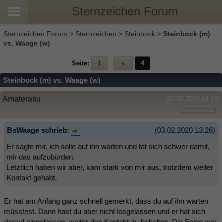
Sternzeichen Forum
Sternzeichen Forum
>
Sternzeichen
>
Steinbock
>
Steinbock (m)
vs. Waage (w)
Seite:
1
«
4
Steinbock (m) vs. Waage (w)
Amaterasu
(03.02.2020 14:13)
BsWaage schrieb:
(03.02.2020 13:26)
Er sagte mir, ich solle auf ihn warten und tat sich schwer damit,
mir das aufzubürden.
Letztlich haben wir aber, kam stark von mir aus, trotzdem weiter
Kontakt gehabt.
Er hat am Anfang ganz schnell gemerkt, dass du auf ihn warten
müsstest. Dann hast du aber nicht losgelassen und er hat sich
darauf eingelassen, weiter den Kontakt zu behalten. Die Folge war,