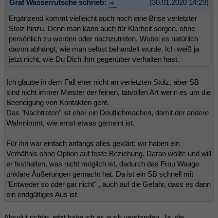
Graf Wasserrutsche schrieb:
(30.01.2020 14:29)
Ergänzend kommt vielleicht auch noch eine Brise verletzter
Stolz hinzu. Denn man kann auch für Klarheit sorgen, ohne
persönlich zu werden oder nachzutreten. Wobei es natürlich
davon abhängt, wie man selbst behandelt wurde. Ich weiß ja
jetzt nicht, wie Du Dich ihm gegenüber verhalten hast.
Ich glaube in dem Fall eher nicht an verletzten Stolz, aber SB
sind nicht immer Meister der feinen, tatvollen Art wenn es um die
Beendigung von Kontakten geht.
Das "Nachtreten" ist eher ein Deutlichmachen, damit der andere
Wahrnimmt, wie ernst etwas gemeint ist.
Für ihn war einfach anfangs alles geklärt: wir haben ein
Verhältnis ohne Option auf feste Beziehung. Daran wollte und will
er festhalten, was nicht möglich ist, dadurch das Frau Waage
unklare Äußerungen gemacht hat. Da ist ein SB schnell mit
"Entweder so oder gar nicht" , auch auf die Gefahr, dass es dann
ein endgültiges Aus ist.
Absolut richtig, jetzt habe ich es auch verstanden. Ja, die