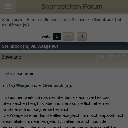
Sternzeichen Forum
Sternzeichen Forum
>
Sternzeichen
>
Steinbock
>
Steinbock (m)
vs. Waage (w)
Seite:
1
»
4
Steinbock (m) vs. Waage (w)
BsWaage
(30.01.2020 12:06)
Hallo Zusammen,
ich (w)
Waage
und er
Steinbock
(m).
Inzwischen weiß ich das der Steinbock - auch weil es das
Sternzeichen hergibt -, aber nicht ausschließlich, eher der
Kopfmensch ist, sagt er selber auch.
Die Waage ist eher die, die alles ausgleicht und sich anpasst, nicht
ausschließlich, denn es gehört zu allem ja auch noch der
Persönliche Hintergrund, wie ist man aufgewachsen - welche