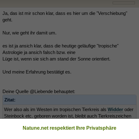
Ja, das ist mir schon klar, dass es hier um die "Verschiebung"
geht.
Nur, wie geht ihr damit um.
es ist ja ansich klar, dass die heutige geläufige "tropische"
Astrologie ja ansich falsch bzw. eine
Lüge ist, wenn sie sich am stand der Sonne orientiert.
Und meine Erfahrung bestätigt es.
Deine Quelle @Liebende behauptet:
Zitat:
Wer also als im Westen im tropischen Tierkreis als
Widder
oder
Steinbock etc. geboren worden ist, bleibt auch Tierkreiszeichen
Widder oder Steinbock. Für den Anwender ändert sich also
Natune.net respektiert Ihre Privatsphäre
nichts, weder verschiebt sich sein Sternzeichen, noch gibt es
einen wie auch immer gearteten „Astro-Schock“