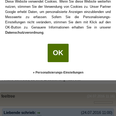
Diese Website verwendet Cookies. Wenn Sie diese Website weiterhin
nutzen, stimmen Sie der Verwendung von Cookies zu. Unser Partner
Aber genau diesen "Astro-shock" und die Verschiebung gibt es
Google erhebt Daten, um personalisierte Anzeigen einzublenden und
aber demnach...aber eben zum Rechten, und nicht zum Nachteil.
Messwerte zu erfassen. Sofern Sie die Personalisierungs-
Einstellungen nicht verändern, stimmen Sie dem mit Klick auf den
OK-Button zu. Genauere Informationen erhalten Sie in unserer
Liebende
(24.07.2016 11:00)
Datenschutzverordnung
.
Das ist mal wieder Interpretationssache.
OK
Ich persönlich finde den tropischen Tierkreis sinniger und
passender.
Kennst du dein komplettes Horoskop? Mit allen Aspekten?
» Personalisierungs-Einstellungen
Es ist für mich wahrscheinlicher, dass deine Radix einige "stierige"
Anteile aufweist, du eine Erdbetonung hast o.ä.
feeltree
(24.07.2016 11:16)
Liebende schrieb:
(24.07.2016 11:00)