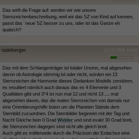
Das wirft die Frage auf: werden wir wie unsere
Sternzeichenbeschreibung, weil wir das SZ von Kind auf kennen,
passt das ´neue´SZ besser zu uns, oder ist das Ganze eh
quatsch?
radeberger
(21.07.2016 14:50)
2
Das mit dem Schlangenträger ist totaler Unsinn, mal abgesehen
davon ob Astrologie stimmig ist oder nicht, würden ein 13
Sternzeichen die Harmonie dieses Gedanken Modells zerstören,
es resultiert nämlich auch daraus das es 4 Elemente und 3
Qualitäten gibt und 3*4 ist nun mal 12 und nicht 13 .... mal
abgesehen davon, das die realen Sternzeichen von damals nur
eine Orientierungshilfe boten um die Planeten Stände dem
Sternbild zuzuordnen. Die Sternbilder beginnen mit der Tag und
Nacht Gleiche bein 0 Grad
Widder
und sind exakt 30 Grad breit,
die Sternzeichen dagegen sind nicht alle gleich breit.
Auch gibt es mittlerweile durch die Präzision der Erdachse eine