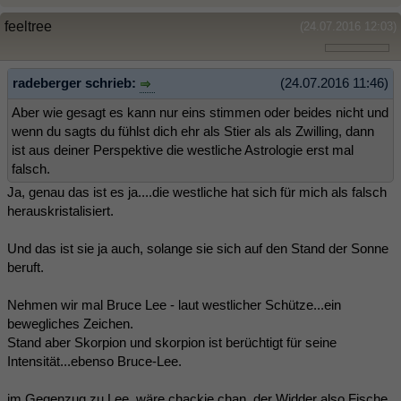
feeltree
(24.07.2016 12:03)
radeberger schrieb:
(24.07.2016 11:46)
Aber wie gesagt es kann nur eins stimmen oder beides nicht und
wenn du sagts du fühlst dich ehr als Stier als als Zwilling, dann
ist aus deiner Perspektive die westliche Astrologie erst mal
falsch.
Ja, genau das ist es ja....die westliche hat sich für mich als falsch
herauskristalisiert.
Und das ist sie ja auch, solange sie sich auf den Stand der Sonne
beruft.
Nehmen wir mal Bruce Lee - laut westlicher Schütze...ein
bewegliches Zeichen.
Stand aber Skorpion und skorpion ist berüchtigt für seine
Intensität...ebenso Bruce-Lee.
im Gegenzug zu Lee, wäre chackie chan, der Widder also Fische