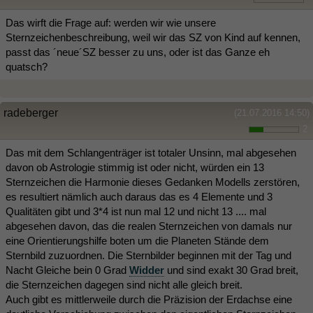
Das wirft die Frage auf: werden wir wie unsere
Sternzeichenbeschreibung, weil wir das SZ von Kind auf kennen,
passt das ´neue´SZ besser zu uns, oder ist das Ganze eh
quatsch?
radeberger
(21.07.2016 14:50)
2
Das mit dem Schlangenträger ist totaler Unsinn, mal abgesehen
davon ob Astrologie stimmig ist oder nicht, würden ein 13
Sternzeichen die Harmonie dieses Gedanken Modells zerstören,
es resultiert nämlich auch daraus das es 4 Elemente und 3
Qualitäten gibt und 3*4 ist nun mal 12 und nicht 13 .... mal
abgesehen davon, das die realen Sternzeichen von damals nur
eine Orientierungshilfe boten um die Planeten Stände dem
Sternbild zuzuordnen. Die Sternbilder beginnen mit der Tag und
Nacht Gleiche bein 0 Grad
Widder
und sind exakt 30 Grad breit,
die Sternzeichen dagegen sind nicht alle gleich breit.
Auch gibt es mittlerweile durch die Präzision der Erdachse eine