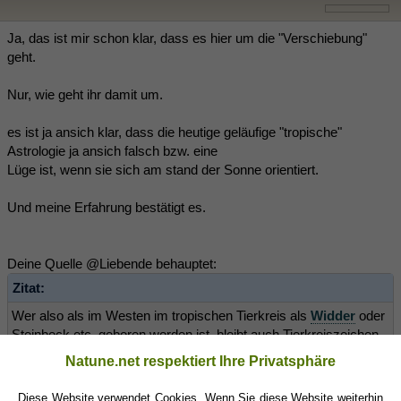
Ja, das ist mir schon klar, dass es hier um die "Verschiebung"
geht.
Nur, wie geht ihr damit um.
es ist ja ansich klar, dass die heutige geläufige "tropische"
Astrologie ja ansich falsch bzw. eine
Lüge ist, wenn sie sich am stand der Sonne orientiert.
Und meine Erfahrung bestätigt es.
Deine Quelle @Liebende behauptet:
Zitat:
Wer also als im Westen im tropischen Tierkreis als
Widder
oder
Steinbock etc. geboren worden ist, bleibt auch Tierkreiszeichen
Widder oder Steinbock. Für den Anwender ändert sich also
Natune.net respektiert Ihre Privatsphäre
nichts, weder verschiebt sich sein Sternzeichen, noch gibt es
einen wie auch immer gearteten „Astro-Schock“
Diese Website verwendet Cookies. Wenn Sie diese Website weiterhin