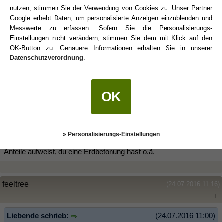
nutzen, stimmen Sie der Verwendung von Cookies zu. Unser Partner
Aber genau diesen "Astro-shock" und die Verschiebung gibt es
Google erhebt Daten, um personalisierte Anzeigen einzublenden und
aber demnach...aber eben zum Rechten, und nicht zum Nachteil.
Messwerte zu erfassen. Sofern Sie die Personalisierungs-
Einstellungen nicht verändern, stimmen Sie dem mit Klick auf den
OK-Button zu. Genauere Informationen erhalten Sie in unserer
Datenschutzverordnung
.
Liebende
(24.07.2016 11:00)
Das ist mal wieder Interpretationssache.
OK
Ich persönlich finde den tropischen Tierkreis sinniger und
passender.
Kennst du dein komplettes Horoskop? Mit allen Aspekten?
» Personalisierungs-Einstellungen
Es ist für mich wahrscheinlicher, dass deine Radix einige "stierige"
Anteile aufweist, du eine Erdbetonung hast o.ä.
feeltree
(24.07.2016 11:16)
Liebende schrieb:
(24.07.2016 11:00)