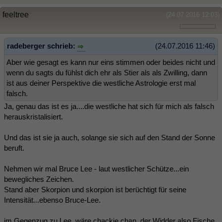
feeltree
(24.07.2016 12:03)
radeberger schrieb:
(24.07.2016 11:46)
Aber wie gesagt es kann nur eins stimmen oder beides nicht und
wenn du sagts du fühlst dich ehr als Stier als als Zwilling, dann
ist aus deiner Perspektive die westliche Astrologie erst mal
falsch.
Ja, genau das ist es ja....die westliche hat sich für mich als falsch
herauskristalisiert.
Und das ist sie ja auch, solange sie sich auf den Stand der Sonne
beruft.
Nehmen wir mal Bruce Lee - laut westlicher Schütze...ein
bewegliches Zeichen.
Stand aber Skorpion und skorpion ist berüchtigt für seine
Intensität...ebenso Bruce-Lee.
im Gegenzug zu Lee, wäre chackie chan, der Widder also Fische