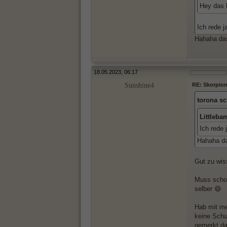
Hey das h
Ich rede j
Hahaha das
18.05.2023, 06:17
Sunshine4
RE: Skorpionf
torona sc
Littleba
Ich rede 
Hahaha da
Gut zu wis
Muss schon
selber 😄
Hab mit m
keine Schu
gemerkt da