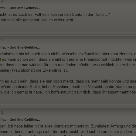
1
rau - Und ihre Gefühle...
eicht ist es auch ein Fall von "besser den Spatz in der Hand ..."
wir sind alle gespannt, wie es weiter geht.
1
rau - Und ihre Gefühle...
timistisch bin ich auch noch nicht, wünsche es Sunshine aber vom Herzen, d
es kann schon sein, dass sie einfach nur eine Freundschaft möchte - weil 
er dass sie nun wirklich für sich rausfinden möchte, was wirklich hinter ihre
ieder) Freundschaft die Erkenntnis ist.
n es auch sein, dass sie nun doch merkt, dass da mehr sein könnte und d
 würde an deiner Stelle, lieber Sunshine, noch mit Vorsicht an die Sache ran
n, die ich gemacht habe. Ich hoffe natürlich für dich, dass ihr zusammenfind
1
rau - Und ihre Gefühle...
n, ich habe leider nicht alles komplett mitverfolgt. Zumindest Anfang und die
wenn es bei mir anfangs nicht für mehr reicht, wird sich daran nichts ändern