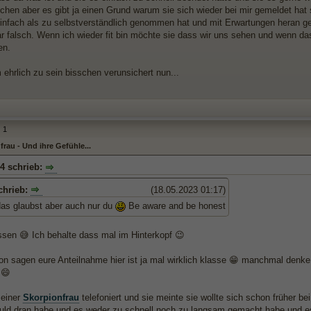
echen aber es gibt ja einen Grund warum sie sich wieder bei mir gemeldet hat
nfach als zu selbstverständlich genommen hat und mit Erwartungen heran getr
r falsch. Wenn ich wieder fit bin möchte sie dass wir uns sehen und wenn 
en.
 ehrlich zu sein bisschen verunsichert nun...
1
rau - Und ihre Gefühle...
4 schrieb:
chrieb:
(18.05.2023 01:17)
as glaubst aber auch nur du
Be aware and be honest
ssen 😅 Ich behalte dass mal im Hinterkopf 😉
n sagen eure Anteilnahme hier ist ja mal wirklich klasse 😁 manchmal denke i
 😄
meiner
Skorpionfrau
telefoniert und sie meinte sie wollte sich schon früher b
uld dran habe und es weder zu schnell noch zu langsam gemacht habe und es