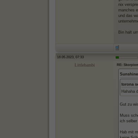
nix verspr
manches ei
und das wa
unternehm
Bin halt um
18.05.2023, 07:33
Littlebambi
RE: Skorpionf
Sunshine
torona s
Hahaha d
Gut zu wi
Muss scho
ich selber
Hab mit 
keine Sch