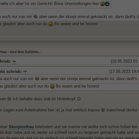
alte ich aber für ein Gerücht! Böse Unerstellungen hier
a auch nur von mir 😂 aber wenn der skorpi einmal geknackt ist, dann läuft's 
 glaubst aber auch nur du
Be aware and be honest
rau - Und ihre Gefühle...
hrieb:
(18.05.2023 01:
mbi schrieb:
(17.05.2023 19:4
ja auch nur von mir 😂 aber wenn der skorpi einmal geknackt ist, dann läuft's
s glaubst aber auch nur du
Be aware and be honest
sen 😅 Ich behalte dass mal im Hinterkopf 😉
 sagen eure Anteilnahme hier ist ja mal wirklich klasse 😁 manchmal denke ich
einer
Skorpionfrau
telefoniert und sie meinte sie wollte sich schon früher be
ld dran habe und es weder zu schnell noch zu langsam gemacht habe und es 
ss da was ist und sie es einfach zu schnell beendet hatte und sie es gerne w