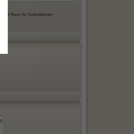
ie viel Raum für Spekulationen.

9)