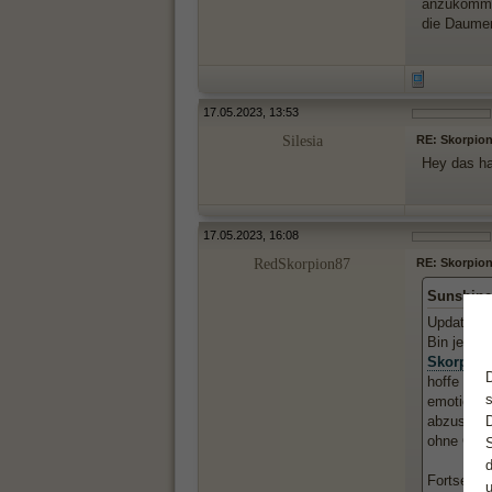
anzukommen
die Daume
17.05.2023, 13:53
Silesia
RE: Skorpionf
Hey das ha
17.05.2023, 16:08
RedSkorpion87
RE: Skorpionf
Sunshine
Update 😃
Bin jetzt
Skorpion
hoffe das
emotional
abzuschli
ohne Grun
Fortsetzun