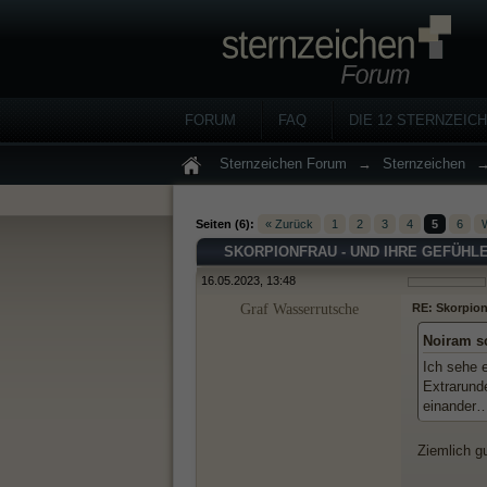
FORUM
FAQ
DIE 12 STERNZEIC
Sternzeichen Forum
→
Sternzeichen
Seiten (6):
« Zurück
1
2
3
4
5
6
W
SKORPIONFRAU - UND IHRE GEFÜHLE.
16.05.2023, 13:48
Graf Wasserrutsche
RE: Skorpionf
Noiram s
Ich sehe 
Extrarund
einander
Ziemlich g