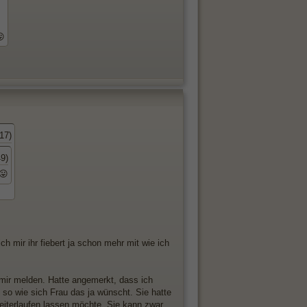
😛
17)
9)
 😛
 mir ihr fiebert ja schon mehr mit wie ich
i mir melden. Hatte angemerkt, dass ich
so wie sich Frau das ja wünscht. Sie hatte
eiterlaufen lassen möchte. Sie kann zwar