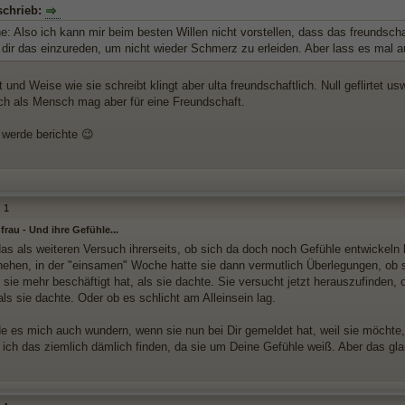
schrieb:
 Also ich kann mir beim besten Willen nicht vorstellen, dass das freundschaf
 dir das einzureden, um nicht wieder Schmerz zu erleiden. Aber lass es mal 
t und Weise wie sie schreibt klingt aber ulta freundschaftlich. Null geflirtet us
ich als Mensch mag aber für eine Freundschaft.
 werde berichte 😉
1
rau - Und ihre Gefühle...
das als weiteren Versuch ihrerseits, ob sich da doch noch Gefühle entwickeln 
ehen, in der "einsamen" Woche hatte sie dann vermutlich Überlegungen, ob sie 
sie mehr beschäftigt hat, als sie dachte. Sie versucht jetzt herauszufinden, 
ls sie dachte. Oder ob es schlicht am Alleinsein lag.
e es mich auch wundern, wenn sie nun bei Dir gemeldet hat, weil sie möchte
e ich das ziemlich dämlich finden, da sie um Deine Gefühle weiß. Aber das gla