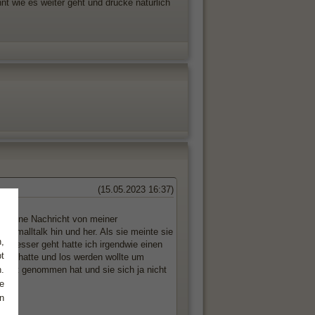
t wie es weiter geht und drücke natürlich
(15.05.2023 16:37)
nds eine Nachricht von meiner
n Smalltalk hin und her. Als sie meinte sie
,
ir besser geht hatte ich irgendwie einen
t
zen hatte und los werden wollte um
g mit genommen hat und sie sich ja nicht
.
hen.
e
n