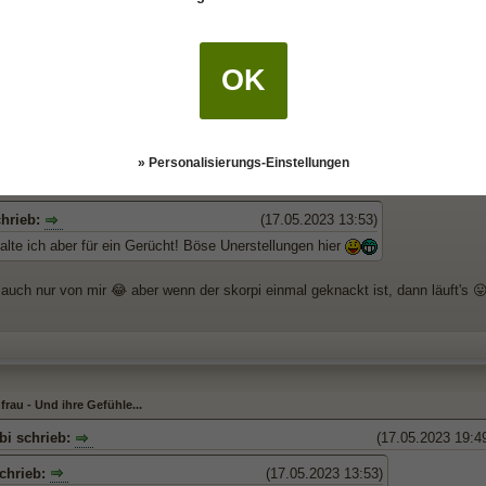
aus ihren Worten noch nicht schlau. Wie viele hier geschrieben haben, lässt s
spannt und drücke dir die Daumen. Berichte dann gerne😊👍🍀
OK
» Personalisierungs-Einstellungen
rau - Und ihre Gefühle...
chrieb:
(17.05.2023 13:53)
lte ich aber für ein Gerücht! Böse Unerstellungen hier
 auch nur von mir 😂 aber wenn der skorpi einmal geknackt ist, dann läuft's 
rau - Und ihre Gefühle...
bi schrieb:
(17.05.2023 19:4
schrieb:
(17.05.2023 13:53)