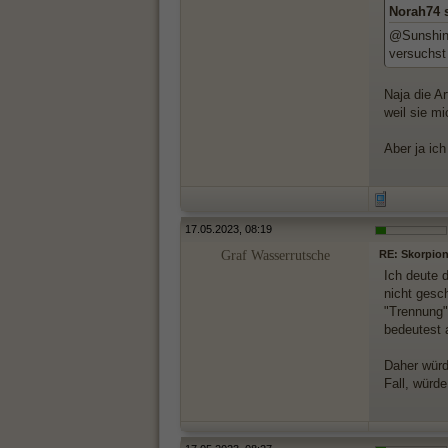
Norah74 
@Sunshine:
versuchst
Naja die Ar
weil sie m
Aber ja ich
17.05.2023, 08:19
Graf Wasserrutsche
RE: Skorpionf
Ich deute 
nicht gesch
"Trennung" 
bedeutest a
Daher würd
Fall, würd