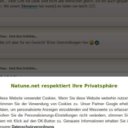
... Aber Gott sei Dank sind nicht alle Menschen gleich, ich bin auch gespann
n. Mit einem
Skorpion
hat man(n) es leider nie leicht 🤦🏼‍♀️
rau - Und ihre Gefühle...
lte ich aber für ein Gerücht! Böse Unerstellungen hier
rau - Und ihre Gefühle...
4 schrieb:
:
Natune.net respektiert Ihre Privatsphäre
 auf Abstand gegangen. Und was ist passiert ? Neun Tage später flatterte Abe
frau
ein. Sie wollte wissen wie es mir so geht. Darauf hin folgende ein bissche
Diese Website verwendet Cookies. Wenn Sie diese Website weiterhin nutzen
s ich nicht allzu sehr entäuscht bin und ob sie was machen können damit es m
stimmen Sie der Verwendung von Cookies zu. Unser Partner Google erheb
en Moment und ihr noch paar Kleinigkeiten geschrieben die ich noch aufm Her
eßen. Was folgte war eine Sprachnachricht dass sie es ihr die Woche einweni
Daten, um personalisierte Anzeigen einzublenden und Messwerte zu erfassen
d bei mir gemeldet hat und sie wissen wollte ob ich noch Lust habe sie zu se
Sofern Sie die Personalisierungs-Einstellungen nicht verändern, stimmen Si
dem mit Klick auf den OK-Button zu. Genauere Informationen erhalten Sie i
g folgt 😅
unserer
Datenschutzverordnung
.