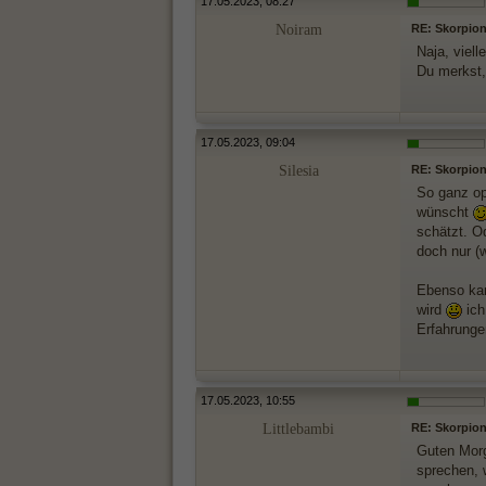
17.05.2023, 08:27
Noiram
RE: Skorpionf
Naja, viell
Du merkst, 
17.05.2023, 09:04
Silesia
RE: Skorpionf
So ganz op
wünscht
schätzt. Od
doch nur (w
Ebenso kan
wird
ich
Erfahrunge
17.05.2023, 10:55
Littlebambi
RE: Skorpionf
Guten Morge
sprechen, 