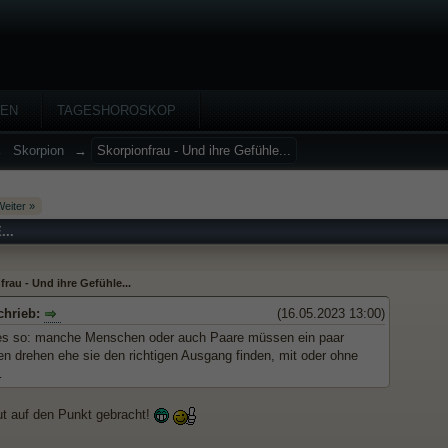
HEN
TAGESHOROSKOP
→
Skorpion
→
Skorpionfrau - Und ihre Gefühle...
eiter »
..
rau - Und ihre Gefühle...
chrieb:
(16.05.2023 13:00)
es so: manche Menschen oder auch Paare müssen ein paar
en drehen ehe sie den richtigen Ausgang finden, mit oder ohne
…
ut auf den Punkt gebracht!