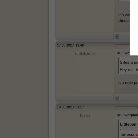
Ich werde 
Bindung ge
17.05.2023, 19:49
Littlebambi
RE: Skorpionf
Silesia s
Hey das ha
Ich rede ja
18.05.2023, 01:17
Floris
RE: Skorpionf
Littlebam
Silesia 