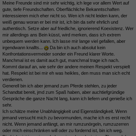
Meine Freunde sind mir sehr wichtig, ich lege vor allem Wert auf
gute, tiefe Freundschaften. Oberflächliche Bekanntschaften
interessieren mich eher nicht so. Wen ich nicht leiden kann, der
weiß genau woran er bei mir ist, ich bin da sehr ehrlich und
authentisch. Setze aber auf friedliche, ignorierend Koexistenz. Wer
mir allerdings ans Bein küsst, wird merken, dass ich extrem
unbequem werden kann. Ich lasse mir lange viel gefallen, aber
irgendwann knallts...
Da bin ich auch absolut kein
Konfrontationsvermeider sonder ein Freund klarer Worte.
Manchmal ist es damit auch gut, manchmal trage ich nach.
Kommt darauf an, wie sehr der andere meinen Respekt verspielt
hat. Respekt ist bei mir eh was heikles, den muss man sich echt
verdienen.
Generell bin ich aber jemand zum Pferde stehlen, zu jeder
Schandtat bereit, jmd zum Spaß haben, aber auchtiefgründige
Gespräche die ganze Nacht lang, kann ich liefern und genieße ich
sehr.
Ich schätze meine Unabhängigkeit und Eigenständigkeit. Wenn
jemand versucht mich zu bevormunden, mache ich es erst recht
nicht. Wenn jemand anfängt, an mir rumzunörgeln, rumzuzerren
oder mich einschränken will oder zu fordernd ist, bin ich weg.