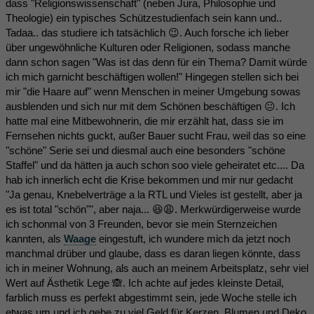
dass "Religionswissenschaft" (neben Jura, Philosophie und
Theologie) ein typisches Schützestudienfach sein kann und..
Tadaa.. das studiere ich tatsächlich 😉. Auch forsche ich lieber
über ungewöhnliche Kulturen oder Religionen, sodass manche
dann schon sagen "Was ist das denn für ein Thema? Damit würde
ich mich garnicht beschäftigen wollen!" Hingegen stellen sich bei
mir "die Haare auf" wenn Menschen in meiner Umgebung sowas
ausblenden und sich nur mit dem Schönen beschäftigen 😐. Ich
hatte mal eine Mitbewohnerin, die mir erzählt hat, dass sie im
Fernsehen nichts guckt, außer Bauer sucht Frau, weil das so eine
"schöne" Serie sei und diesmal auch eine besonders "schöne
Staffel" und da hätten ja auch schon soo viele geheiratet etc.... Da
hab ich innerlich echt die Krise bekommen und mir nur gedacht
"Ja genau, Knebelverträge a la RTL und Vieles ist gestellt, aber ja
es ist total "schön"", aber naja... 😆😩. Merkwürdigerweise wurde
ich schonmal von 3 Freunden, bevor sie mein Sternzeichen
kannten, als
Waage
eingestuft, ich wundere mich da jetzt noch
manchmal drüber und glaube, dass es daran liegen könnte, dass
ich in meiner Wohnung, als auch an meinem Arbeitsplatz, sehr viel
Wert auf Ästhetik Lege 🙈. Ich achte auf jedes kleinste Detail,
farblich muss es perfekt abgestimmt sein, jede Woche stelle ich
etwas um und ich gebe zu viel Geld für Kerzen, Blumen und Deko