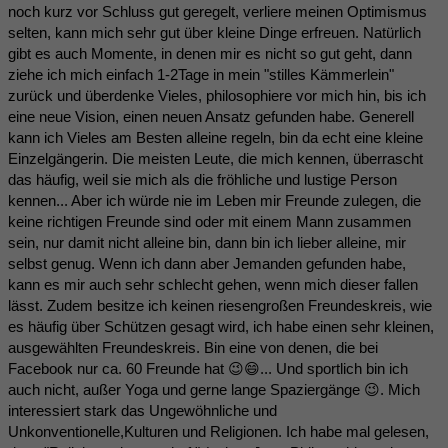
noch kurz vor Schluss gut geregelt, verliere meinen Optimismus
selten, kann mich sehr gut über kleine Dinge erfreuen. Natürlich
gibt es auch Momente, in denen mir es nicht so gut geht, dann
ziehe ich mich einfach 1-2Tage in mein "stilles Kämmerlein"
zurück und überdenke Vieles, philosophiere vor mich hin, bis ich
eine neue Vision, einen neuen Ansatz gefunden habe. Generell
kann ich Vieles am Besten alleine regeln, bin da echt eine kleine
Einzelgängerin. Die meisten Leute, die mich kennen, überrascht
das häufig, weil sie mich als die fröhliche und lustige Person
kennen... Aber ich würde nie im Leben mir Freunde zulegen, die
keine richtigen Freunde sind oder mit einem Mann zusammen
sein, nur damit nicht alleine bin, dann bin ich lieber alleine, mir
selbst genug. Wenn ich dann aber Jemanden gefunden habe,
kann es mir auch sehr schlecht gehen, wenn mich dieser fallen
lässt. Zudem besitze ich keinen riesengroßen Freundeskreis, wie
es häufig über Schützen gesagt wird, ich habe einen sehr kleinen,
ausgewählten Freundeskreis. Bin eine von denen, die bei
Facebook nur ca. 60 Freunde hat 😉😄... Und sportlich bin ich
auch nicht, außer Yoga und gerne lange Spaziergänge 😉. Mich
interessiert stark das Ungewöhnliche und
Unkonventionelle,Kulturen und Religionen. Ich habe mal gelesen,