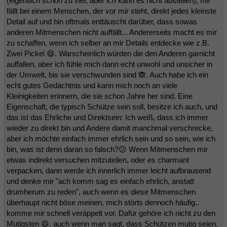
(eigentlich schon zu viel, aber ich kann es nicht abstellen), mir
fällt bei einem Menschen, der vor mir steht, direkt jedes kleinste
Detail auf und bin oftmals enttäuscht darüber, dass sowas
anderen Mitmenschen nicht auffällt... Andererseits macht es mir
zu schaffen, wenn ich selber an mir Details entdecke wie z.B.
Zwei Pickel 😄. Warscheinlich würden die den Anderen garnicht
auffallen, aber ich fühle mich dann echt unwohl und unsicher in
der Umwelt, bis sie verschwunden sind 🙈. Auch habe ich ein
echt gutes Gedächtnis und kann mich noch an viele
Kleinigkeiten erinnern, die sie schon Jahre her sind. Eine
Eigenschaft, die typisch Schütze sein soll, besitze ich auch, und
das ist das Ehrliche und Direktsein: Ich weiß, dass ich immer
wieder zu direkt bin und Andere damit manchmal verschrecke,
aber ich möchte einfach immer ehrlich sein und so sein, wie ich
bin, was ist denn daran so falsch?😕 Wenn Mitmenschen mir
etwas indirekt versuchen mitzuteilen, oder es charmant
verpacken, dann werde ich innerlich immer leicht aufbrausend
und denke mir "ach komm sag es einfach ehrlich, anstatt
drumherum zu reden", auch wenn es diese Mitmenschen
überhaupt nicht böse meinen, mich störts dennoch häufig..
komme mir schnell veräppelt vor. Dafür gehöre ich nicht zu den
Mutigsten 😄, auch wenn man sagt, dass Schützen mutig seien.