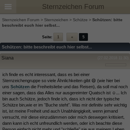
Sternzeichen Forum
Sternzeichen Forum
>
Sternzeichen
>
Schütze
>
Schützen: bitte
beschreibt euch hier selbst...
Seite:
1
«
5
Schützen: bitte beschreibt euch hier selbst...
Siana
(27.02.2018 11:30)
ich finde es echt interessant, dass es bei einer
Sternzeichengruppe so viele Ähnlichkeiten gibt 😄 (wie hier bei
uns
Schützen
die Freiheitsliebe und das Reisen), da soll mal noch
einer sagen, dass das Alles nur ausgereimter Quatsch ist ☺️... Ich
bin auch Schütze, jedoch finde ich, dass ich nicht der typische
Schütze bin,wie er im "Buche steht". Was mir definitiv sehr wichtig
ist, ist meine Freiheit und auch Unabhängigkeit, wenn jemand
versucht, mir diese einzudämmen oder mich deswegen kritisiert,
dann kann ich echt unfreundlich werden, oder ich beachte diese
Person einfach nicht mehr und "schließe" sie aus meinem Leben