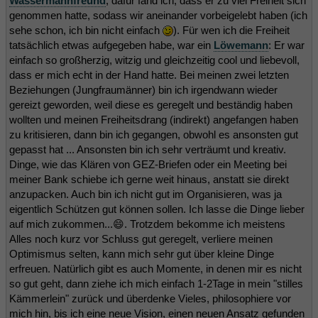
Wassermannfreund
, dafür fand ich, dass er zu viel Freiheit sich
genommen hatte, sodass wir aneinander vorbeigelebt haben (ich
sehe schon, ich bin nicht einfach
). Für wen ich die Freiheit
tatsächlich etwas aufgegeben habe, war ein
Löwemann
: Er war
einfach so großherzig, witzig und gleichzeitig cool und liebevoll,
dass er mich echt in der Hand hatte. Bei meinen zwei letzten
Beziehungen (Jungfraumänner) bin ich irgendwann wieder
gereizt geworden, weil diese es geregelt und beständig haben
wollten und meinen Freiheitsdrang (indirekt) angefangen haben
zu kritisieren, dann bin ich gegangen, obwohl es ansonsten gut
gepasst hat ... Ansonsten bin ich sehr verträumt und kreativ.
Dinge, wie das Klären von GEZ-Briefen oder ein Meeting bei
meiner Bank schiebe ich gerne weit hinaus, anstatt sie direkt
anzupacken. Auch bin ich nicht gut im Organisieren, was ja
eigentlich Schützen gut können sollen. Ich lasse die Dinge lieber
auf mich zukommen...😄. Trotzdem bekomme ich meistens
Alles noch kurz vor Schluss gut geregelt, verliere meinen
Optimismus selten, kann mich sehr gut über kleine Dinge
erfreuen. Natürlich gibt es auch Momente, in denen mir es nicht
so gut geht, dann ziehe ich mich einfach 1-2Tage in mein "stilles
Kämmerlein" zurück und überdenke Vieles, philosophiere vor
mich hin, bis ich eine neue Vision, einen neuen Ansatz gefunden