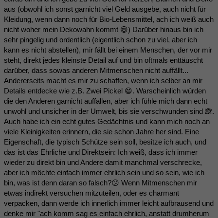
aus (obwohl ich sonst garnicht viel Geld ausgebe, auch nicht für
Kleidung, wenn dann noch für Bio-Lebensmittel, ach ich weiß auch
nicht woher mein Dekowahn kommt 😄) Darüber hinaus bin ich
sehr pingelig und ordentlich (eigentlich schon zu viel, aber ich
kann es nicht abstellen), mir fällt bei einem Menschen, der vor mir
steht, direkt jedes kleinste Detail auf und bin oftmals enttäuscht
darüber, dass sowas anderen Mitmenschen nicht auffällt...
Andererseits macht es mir zu schaffen, wenn ich selber an mir
Details entdecke wie z.B. Zwei Pickel 😄. Warscheinlich würden
die den Anderen garnicht auffallen, aber ich fühle mich dann echt
unwohl und unsicher in der Umwelt, bis sie verschwunden sind 🙈.
Auch habe ich ein echt gutes Gedächtnis und kann mich noch an
viele Kleinigkeiten erinnern, die sie schon Jahre her sind. Eine
Eigenschaft, die typisch Schütze sein soll, besitze ich auch, und
das ist das Ehrliche und Direktsein: Ich weiß, dass ich immer
wieder zu direkt bin und Andere damit manchmal verschrecke,
aber ich möchte einfach immer ehrlich sein und so sein, wie ich
bin, was ist denn daran so falsch?😕 Wenn Mitmenschen mir
etwas indirekt versuchen mitzuteilen, oder es charmant
verpacken, dann werde ich innerlich immer leicht aufbrausend und
denke mir "ach komm sag es einfach ehrlich, anstatt drumherum