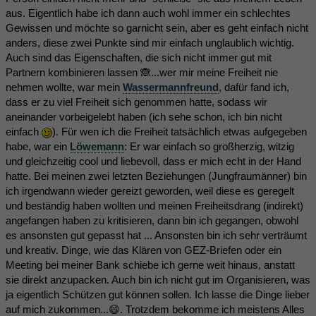
aus. Eigentlich habe ich dann auch wohl immer ein schlechtes
Gewissen und möchte so garnicht sein, aber es geht einfach nicht
anders, diese zwei Punkte sind mir einfach unglaublich wichtig.
Auch sind das Eigenschaften, die sich nicht immer gut mit
Partnern kombinieren lassen 🙈...wer mir meine Freiheit nie
nehmen wollte, war mein
Wassermannfreund
, dafür fand ich,
dass er zu viel Freiheit sich genommen hatte, sodass wir
aneinander vorbeigelebt haben (ich sehe schon, ich bin nicht
einfach
). Für wen ich die Freiheit tatsächlich etwas aufgegeben
habe, war ein
Löwemann
: Er war einfach so großherzig, witzig
und gleichzeitig cool und liebevoll, dass er mich echt in der Hand
hatte. Bei meinen zwei letzten Beziehungen (Jungfraumänner) bin
ich irgendwann wieder gereizt geworden, weil diese es geregelt
und beständig haben wollten und meinen Freiheitsdrang (indirekt)
angefangen haben zu kritisieren, dann bin ich gegangen, obwohl
es ansonsten gut gepasst hat ... Ansonsten bin ich sehr verträumt
und kreativ. Dinge, wie das Klären von GEZ-Briefen oder ein
Meeting bei meiner Bank schiebe ich gerne weit hinaus, anstatt
sie direkt anzupacken. Auch bin ich nicht gut im Organisieren, was
ja eigentlich Schützen gut können sollen. Ich lasse die Dinge lieber
auf mich zukommen...😄. Trotzdem bekomme ich meistens Alles