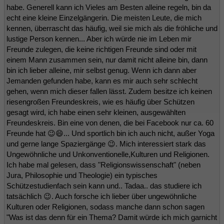
habe. Generell kann ich Vieles am Besten alleine regeln, bin da
echt eine kleine Einzelgängerin. Die meisten Leute, die mich
kennen, überrascht das häufig, weil sie mich als die fröhliche und
lustige Person kennen... Aber ich würde nie im Leben mir
Freunde zulegen, die keine richtigen Freunde sind oder mit
einem Mann zusammen sein, nur damit nicht alleine bin, dann
bin ich lieber alleine, mir selbst genug. Wenn ich dann aber
Jemanden gefunden habe, kann es mir auch sehr schlecht
gehen, wenn mich dieser fallen lässt. Zudem besitze ich keinen
riesengroßen Freundeskreis, wie es häufig über Schützen
gesagt wird, ich habe einen sehr kleinen, ausgewählten
Freundeskreis. Bin eine von denen, die bei Facebook nur ca. 60
Freunde hat 😉😄... Und sportlich bin ich auch nicht, außer Yoga
und gerne lange Spaziergänge 😉. Mich interessiert stark das
Ungewöhnliche und Unkonventionelle,Kulturen und Religionen.
Ich habe mal gelesen, dass "Religionswissenschaft" (neben
Jura, Philosophie und Theologie) ein typisches
Schützestudienfach sein kann und.. Tadaa.. das studiere ich
tatsächlich 😉. Auch forsche ich lieber über ungewöhnliche
Kulturen oder Religionen, sodass manche dann schon sagen
"Was ist das denn für ein Thema? Damit würde ich mich garnicht