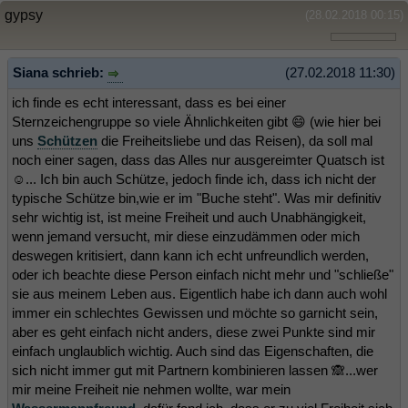
gypsy
(28.02.2018 00:15)
Siana schrieb:
(27.02.2018 11:30)
ich finde es echt interessant, dass es bei einer
Sternzeichengruppe so viele Ähnlichkeiten gibt 😄 (wie hier bei
uns
Schützen
die Freiheitsliebe und das Reisen), da soll mal
noch einer sagen, dass das Alles nur ausgereimter Quatsch ist
☺️... Ich bin auch Schütze, jedoch finde ich, dass ich nicht der
typische Schütze bin,wie er im "Buche steht". Was mir definitiv
sehr wichtig ist, ist meine Freiheit und auch Unabhängigkeit,
wenn jemand versucht, mir diese einzudämmen oder mich
deswegen kritisiert, dann kann ich echt unfreundlich werden,
oder ich beachte diese Person einfach nicht mehr und "schließe"
sie aus meinem Leben aus. Eigentlich habe ich dann auch wohl
immer ein schlechtes Gewissen und möchte so garnicht sein,
aber es geht einfach nicht anders, diese zwei Punkte sind mir
einfach unglaublich wichtig. Auch sind das Eigenschaften, die
sich nicht immer gut mit Partnern kombinieren lassen 🙈...wer
mir meine Freiheit nie nehmen wollte, war mein