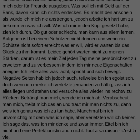
mich oder für Freunde ausgeben. Was soll ich mit Geld auf der
Bank, davon kann ich nichts endecken. Es macht den anschein
als würde ich mich nie anstrengen, jedoch arbeite ich hart um zu
bekommen was ich will. Was ich mir in den Kopf gesetzt habe,
zieh ich durch. Ob gut oder schlecht, man kann aus allem lernen.
Aufgeben ist bei einem Schützen nicht drinnen und wenn ein
Schütze nicht sofort erreicht was er will, wird er warten bis das
Glück zu ihm kommt. Leidee gehört warten nicht zu meinen
Stärken, darum ist es mein Ziel jeden Tag meine persönlichkeit zu
erweitern und zu verbessern in dem ich mir neue Eigenschaften
aneigne. Ich liebe alles was lacht, spricht und sich bewegt.
Negative Seiten hab ich jedoch auch, teilweise bin ich egoistisch,
doch wenn ich merke ich verletzte jemanden zu häftig, lass ich
alles liegen und stehen und versuche alles wieder ins rechtw zu
Rücken. Beträngt man mich, wende ich mich ab. Verabscheut
man mich, treibt mich das an und traut mir man nichts zu, dann
weis ich genau was ich zu tun habe. Manchmal bin ich
unvorsichtig mit dem was ich sage, aber verletzten will ich keinen.
Ich sage das, was ich mir denke und zwar immer. Eitel bin ich
nicht und eine Perfektionistin auch nicht. Tout a sa raison - c'est la
vie.