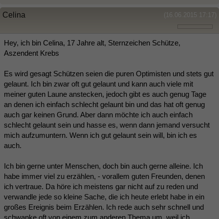
Celina
(16.06.2015 17:17)
Hey, ich bin Celina, 17 Jahre alt, Sternzeichen Schütze,
Aszendent Krebs
Es wird gesagt Schützen seien die puren Optimisten und stets gut
gelaunt. Ich bin zwar oft gut gelaunt und kann auch viele mit
meiner guten Laune anstecken, jedoch gibt es auch genug Tage
an denen ich einfach schlecht gelaunt bin und das hat oft genug
auch gar keinen Grund. Aber dann möchte ich auch einfach
schlecht gelaunt sein und hasse es, wenn dann jemand versucht
mich aufzumuntern. Wenn ich gut gelaunt sein will, bin ich es
auch.
Ich bin gerne unter Menschen, doch bin auch gerne alleine. Ich
habe immer viel zu erzählen, - vorallem guten Freunden, denen
ich vertraue. Da höre ich meistens gar nicht auf zu reden und
verwandle jede so kleine Sache, die ich heute erlebt habe in ein
großes Ereignis beim Erzählen. Ich rede auch sehr schnell und
schwanke oft von einem zum anderen Thema um, weil ich