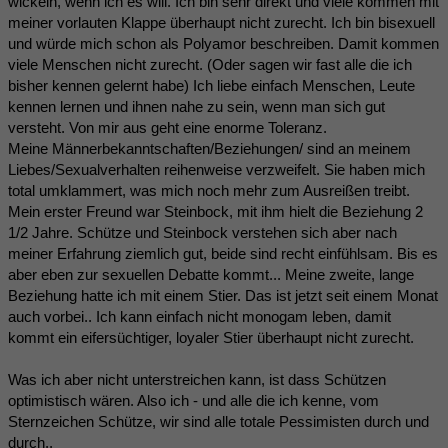
wickeln, wenn ich es will. Ich bin sehr direkt und viele kommen mit
meiner vorlauten Klappe überhaupt nicht zurecht. Ich bin bisexuell
und würde mich schon als Polyamor beschreiben. Damit kommen
viele Menschen nicht zurecht. (Oder sagen wir fast alle die ich
bisher kennen gelernt habe) Ich liebe einfach Menschen, Leute
kennen lernen und ihnen nahe zu sein, wenn man sich gut
versteht. Von mir aus geht eine enorme Toleranz.
Meine Männerbekanntschaften/Beziehungen/ sind an meinem
Liebes/Sexualverhalten reihenweise verzweifelt. Sie haben mich
total umklammert, was mich noch mehr zum Ausreißen treibt.
Mein erster Freund war Steinbock, mit ihm hielt die Beziehung 2
1/2 Jahre. Schütze und Steinbock verstehen sich aber nach
meiner Erfahrung ziemlich gut, beide sind recht einfühlsam. Bis es
aber eben zur sexuellen Debatte kommt... Meine zweite, lange
Beziehung hatte ich mit einem Stier. Das ist jetzt seit einem Monat
auch vorbei.. Ich kann einfach nicht monogam leben, damit
kommt ein eifersüchtiger, loyaler Stier überhaupt nicht zurecht.
Was ich aber nicht unterstreichen kann, ist dass Schützen
optimistisch wären. Also ich - und alle die ich kenne, vom
Sternzeichen Schütze, wir sind alle totale Pessimisten durch und
durch..