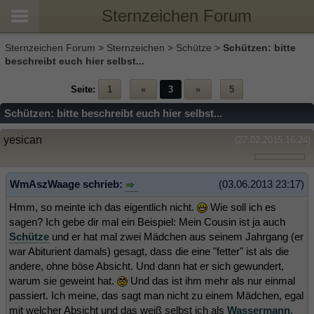
Sternzeichen Forum
Sternzeichen Forum
>
Sternzeichen
>
Schütze
>
Schützen: bitte
beschreibt euch hier selbst...
Seite:
1
«
3
»
5
Schützen: bitte beschreibt euch hier selbst...
yesican
(27.02.2015 16:24)
WmAszWaage schrieb:
(03.06.2013 23:17)
Hmm, so meinte ich das eigentlich nicht.
Wie soll ich es
sagen? Ich gebe dir mal ein Beispiel: Mein Cousin ist ja auch
Schütze
und er hat mal zwei Mädchen aus seinem Jahrgang (er
war Abiturient damals) gesagt, dass die eine "fetter" ist als die
andere, ohne böse Absicht. Und dann hat er sich gewundert,
warum sie geweint hat.
Und das ist ihm mehr als nur einmal
passiert. Ich meine, das sagt man nicht zu einem Mädchen, egal
mit welcher Absicht und das weiß selbst ich als
Wassermann
,