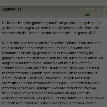
Sagittarius1
(15.09.2015 19:58)
2
Hallo an alle! Habe grade ein paar Beiträge von euch gelesn und
wollte nur mal sagen wie sehr ich euch schützen alle liebe! Wir
sind wirklich die Besten und mit abstand die Lustigsten! 😂💪
Nun zu mir, also ich bin auch eine echte Schütze-Frau und habe
im laufe meiner Lebenszeit durch Freunde Verwante und
Bekannte in erfahrung gebracht, dass ich wirklich witzig bin. In
gruppen bin ich meist deshalb sehr beliebt, auch meine offene Art
mögen die Meisten gerne. Jedoch nicht bei allen kommen
Schützen so gut an, aber das ist auch egal, denn wir Schützen
finden leicht neue Freunde oder Bekannte. Ich liebe es dazu zu
lernen und neue Sachen zu endecken. Ich geh alles sehr
optimistisch an und vertrau auf mein Glück. Manchmal falle ich
jedoch in phasen der Traurigkeit, das hält aber nicht lange an,
denn bald schenke ich mir selber vertrauen und kann als
Feuerzeichen wieder Gas geben. Oft überstürtze ich Dinge, für die
ich noch nicht bereit bin, jedoch lerne ich aus meinen Fehlern