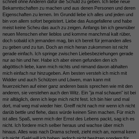
schnell ohne Anderen dafür die Schuld zu geben. Ich liebe neue
Bekamntschaften zu machen und aus denen Personen und deren
Eigenschaften zu lernen. Im Grundd liebe ich alles und jeden und
bin von allem sofort begeistert. Liebe das Ausgefallene und habe
meist keine Scheu das auch zu zeigen. Anfangs bin ich gewnüber
neuen Menschen eher lieblos und komme manchmal kalt rüber,
doch sobald ich jemanden mag, bin ich bereit für jemanden alles
zu geben und zu tun. Doch an mich heran zukommen ist nicht
gerade einfach. Ich springe zwischen Liebesbeziehungen gerade
nur ao hin und her. Habe ich aber einen gefunden den ich
abgöttisch liebe, kann mich nichts und nimand davon abhalten
mich einfach nur hinzugeben. Am besten versteh ich mich mit
Widder und auch Schützen und Löwen, man kann mit
feuerzeichen auf einer ganz anderen basis sprechen wie mit den
anderen, sie verstehen auch den Witz. Ein "ja mal schauen" ist bei
mir alltäglich, denn ich lege mich nicht fest. Ich bin hier und mal
dort, mal weg mal wieder hier. Greiff nicht nach mir wenn ich nicht
darüb bettle und flehe, dass würde keinen Sinn machen. Für mich
ist alles Spaß, wenn mich der Ernst des Lebens packt, sag ich es
nicht. Ich fordere mich selber heraus und wachse über mich
hinaus. Alles was nach Drama schreit, zieht mich an, normal kenn
ich nicht. Geld will ich haben, jedoch nicht besitzen sondern für