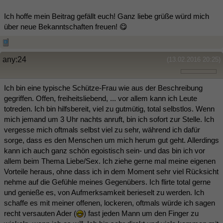
Ich hoffe mein Beitrag gefällt euch! Ganz liebe grüße würd mich
über neue Bekanntschaften freuen! 😋
any:24
(13.02.2016 20:25)
Ich bin eine typische Schütze-Frau wie aus der Beschreibung
gegriffen. Offen, freiheitsliebend, ... vor allem kann ich Leute
totreden. Ich bin hilfsbereit, viel zu gutmütig, total selbstlos. Wenn
mich jemand um 3 Uhr nachts anruft, bin ich sofort zur Stelle. Ich
vergesse mich oftmals selbst viel zu sehr, während ich dafür
sorge, dass es den Menschen um mich herum gut geht. Allerdings
kann ich auch ganz schön egoistisch sein- und das bin ich vor
allem beim Thema Liebe/Sex. Ich ziehe gerne mal meine eigenen
Vorteile heraus, ohne dass ich in dem Moment sehr viel Rücksicht
nehme auf die Gefühle meines Gegenübers. Ich flirte total gerne
und genieße es, von Aufmerksamkeit berieselt zu werden. Ich
schaffe es mit meiner offenen, lockeren, oftmals würde ich sagen
recht versauten Ader (
) fast jeden Mann um den Finger zu