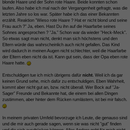
blonde Haare und der Sohn rote Haare. Beide konnten schon
laufen. Also habe ich mal nach der Vergangenheit gefragtr, was die
letzten Jahre so los war. Später habe ich das einer Bekannten
erzählt. Reaktion "Wieso rote Haare ? Hat er nicht blond und seine
Frau auch ?" Ja, eben. Hast Du ihn auf die Haarfarbe seines
Sohnes angesprochen ? "Ja." Schon war da wieder "Heck-Meck".
So etwas sagt man nicht, denkt man sich höchstens und den
Eltern würde das wahrscheinlich auch nicht gefallen. Das Kind
wird dadurch in meinen Augen nicht schlechter, weil die Haarfarbe
der Eltern eben nicht da ist. Kann gut sein, dass der Opa eben rote
Haare hatte.
Entschuldigen tue ich mich übrigens dafür
nicht
. Weil ich da gar
keinen Grund sehe, mich dafür zu entschuldigen. Eben Wahrheit,
kommt aber nicht gut an, bzw. nicht überall. Wer Bock auf "Ja-
Sager" Freunde und Bekannte hat, die einem bei allen Dingen
zustimmen, aber hinter dem Rücken rumlästern, ist bei mir falsch.
In meinem privaten Umfeld bevorzuge ich Leute, die genauso sind
und die mir auch gerade sagen, wenn sie was nicht "gut" finden
und die sich ausdrücken können. Alles Andere geht für mich nicht.