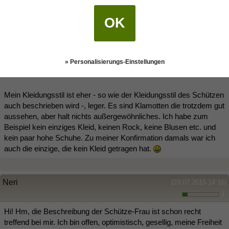
es auch immer geklappt und ich bin fast immer diejenige die dann
auch "den ersten Schritt macht". Ich liebe es verliebt zu sein und
OK
brauche es auch irgendwie. Es gehört irgendwie dazu. Da nehme
ich auch die Schmerzen, die dazugehören auch in Kauf. Ich weiß
nicht wie lange es her ist, dass ich gar nicht verliebt war und kann
es mir auch gar nicht vorstellen.. irgendwie kommt immer direkt
» Personalisierungs-Einstellungen
der Nächste...
Mein Kleidungsstil ist eher - so wie der Kleidungsstil des Schützen
auch beschrieben wird -, leger. Es sind Klamotten die trotzdem gut
aussehen, aber halt nichts außergewöhnliches. Ich habe zum
Beispiel kein einziges Kleid, keinen Rock, keine Blusen etc. und
kein paar hohe Schuhe. Zu meiner Konfirmation damals war ich
auch die einzige, die kein Kleid getragen hat.
Neri
(23.07.2015 14:16)
1
Hi! Hm, die Beschreibung der Schütze-Frau ist schon recht
treffend bei mir. Ich bin offen, optimistisch, gesellig, meine Freiheit