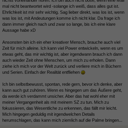
nichts voneinander hören. Ich bin auch nicht böse, wenn eine Mail
mal nicht beantwortet wird -solange ich weiß, dass alles gut ist.
Ehrlichkeit ist mir sehr wichtig. Sag lieber direkt, was los ist, wenn
was los ist, mit Andeutungen komme ich nicht klar. Da frage ich
dann immer gleich nach und zwar so lange, bis ich eine klare
Aussage habe xD
Ansonsten bin ich ein eher kreativer Mensch, brauche auch viel
Zeit für mich alleine. Ich kann viel Power entwickeln, wenn es um
etwas geht, das mir wichtig ist, aber irgendwann brauch ich dann
auch wieder Zeit ohne Menschen, um mich zu erholen. Dann
ziehe ich mich vor der Welt zurück und verliere mich in Büchern
und Serien. Einfach der Realität entfliehen
Ich bin selbstbewusst, spontan, rede gern, bevor ich denke, aber
kann auch gut zuhören. Wenn es hingegen um das Äußere geht,
da werde ich verdammt unsicher. Aber das hat wohl eher mit
meiner Vergangenheit als mit meinem SZ zu tun. Mich zu
fokussieren, das Wesentliche zu erkennen, das fällt mir leicht.
Mich hingegen geduldig mit irgendwelchen Details
herumschlagen, das kann mich ziemlich auf die Palme bringen...