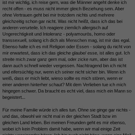
ist mir wichtig, ich reise gern, was die Männer angeht denke ich
recht offen - es muss nicht immer gleich Beziehung sein. Aber
ohne Vertrauen geht bei mir trotzdem nichts und mehrere
gleichzeitig schon gar nicht. Was nicht heißt, dass ich das bei
anderen verurteile. Ich reagiere ziemlich allergisch auf
Ungerechtigkeit und Intoleranz - polyamourös, homo oder
transsexuell, solang ich dich als Menschen mag, ist mir das egal.
Ebenso halte ich es mit Religion oder Essen - solang du nicht von
mir erwartest, dass ich das gleiche glaube/ esse, ist alles gut. Ich
streite mich zwar ganz gern mal, oder zicke rum, aber das ist
dann auch schnell wieder vergessen. Nachtragend bin ich nicht
und eifersüchtig nur, wenn ich seiner nicht sicher bin. Wenn ich
weiß, dass er mich liebt, wieso sollte es mich stören, wenn er
einer anderen hinterher schaut? Mit dem Verlieben tue ich mich
hingegen schwer. Da braucht es echt viel, dass mich ein Mann so
begeistert...
Für meine Familie würde ich alles tun. Ohne sie ginge gar nichts -
und das, obwohl wir nicht mal in der gleichen Stadt bzw im
gleichen Land leben. Bei meinen Freunden geht es mir ebenso,
wobei ich kein Problem damit habe, wenn wir mal einige Zeit