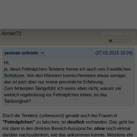
Archer72
(27.02.2015 19:25)
1
yesican schrieb:
(27.02.2015 16:24)
Hi,
ja, diese Fettnäpchen-Tendenz kenne ich auch von 3 weiblichen
Schützen
. Von den Männern komischerweise etwas weniger.
das ist jetzt aber nur meine persönliche Erfahrung.
Zum fehlenden Taktgefühl: ich weiss eben nicht, warum sie
wirklich regelmässig ins Fettnäpfchen treten. ist das
Taktlosigkeit?
Doch die Tendenz (unbewusst) gerade auch bei Frauen in
"Fettnäpfchen"
zu latschen, ist
deutlich
vorhanden. Das geht bei
mir dann in den direkten Bereich Aussprache,
ohne
noch einmal
darüber nachzudenken, wie das ankommen könnte. Meistens ehr