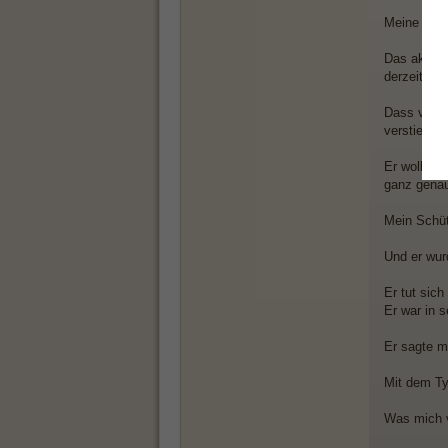
Meine Basel
Das akzepti
derzeit. S
Dass vom
verstieß ih
Er wollte a
ganz genau
Mein Schüt
Und er wurd
Er tut sich
Er war in s
Er sagte mi
Mit dem Typ
Was mich v