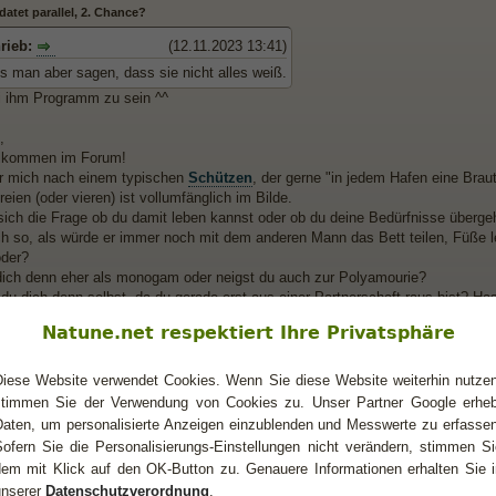
atet parallel, 2. Chance?
hrieb:
(12.11.2023 13:41)
 man aber sagen, dass sie nicht alles weiß.
i ihm Programm zu sein ^^
,
llkommen im Forum!
für mich nach einem typischen
Schützen
, der gerne "in jedem Hafen eine Brau
eien (oder vieren) ist vollumfänglich im Bilde.
t sich die Frage ob du damit leben kannst oder ob du deine Bedürfnisse überge
ch so, als würde er immer noch mit dem anderen Mann das Bett teilen, Füße lec
oder?
dich denn eher als monogam oder neigst du auch zur Polyamourie?
 du dich denn selbst, da du gerade erst aus einer Partnerschaft raus bist? Ha
nerschaft? Und parallel lief die ganze Zeit etwas rein Sexuelles mit dem Schü
Natune.net respektiert Ihre Privatsphäre
Diese Website verwendet Cookies. Wenn Sie diese Website weiterhin nutzen
stimmen Sie der Verwendung von Cookies zu. Unser Partner Google erheb
atet parallel, 2. Chance?
Daten, um personalisierte Anzeigen einzublenden und Messwerte zu erfassen
na,
Sofern Sie die Personalisierungs-Einstellungen nicht verändern, stimmen Si
dem mit Klick auf den OK-Button zu. Genauere Informationen erhalten Sie i
ich über deine Nachricht.
unserer
Datenschutzverordnung
.