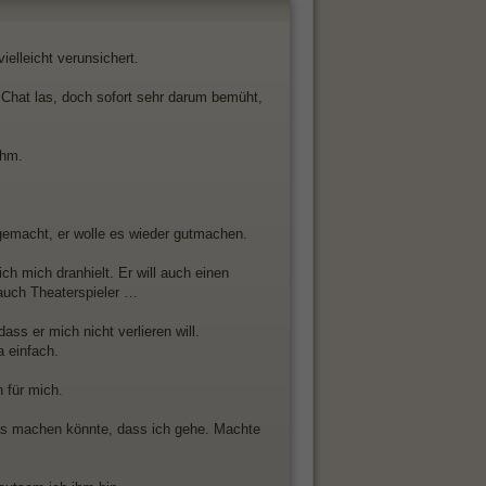
ielleicht verunsichert.
 Chat las, doch sofort sehr darum bemüht,
ihm.
r gemacht, er wolle es wieder gutmachen.
ich mich dranhielt. Er will auch einen
n auch Theaterspieler …
ss er mich nicht verlieren will.
a einfach.
 für mich.
as machen könnte, dass ich gehe. Machte