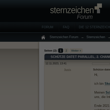
FORUM
FAQ
DIE 12 STERNZEIC
Sternzeichen Forum
→
Sternzeichen
Seiten (2):
1
2
Weiter »
SCHÜTZE DATET PARALLEL, 2. CHAN
12.11.2023, 13:41
Junis
Schütze datet
Hi,
ich bin
Sko
Meinen
Sc
uns, die In
Ende 2021 o