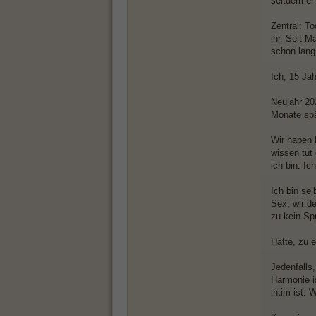
seitdem er 
Zentral: T
ihr. Seit M
schon lang.
Ich, 15 Ja
Neujahr 20
Monate spä
Wir haben 
wissen tut 
ich bin. Ic
Ich bin se
Sex, wir de
zu kein Sp
Hatte, zu e
Jedenfalls
Harmonie i
intim ist. 