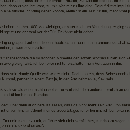
Zufall macht, dass ich mitbekomme: Parallel, zur wirklich besten Zeit mit i
ehen, dass er von ihm kam, zu mir. Von mir zu ihm ging. Darauf direkt impuls
 in eine falsche Richtung gehen konnte, vielleicht ein Test für ihn, manchma
r haben, ist ihm 1000 Mal wichtiger, er bittet mich um Verzeihung, er ging so
klingelte und er stand vor der Tür: Er könne nicht gehen.
 lag ungesperrt auf dem Boden, hebte es auf, der mich informierende Chat war
tention, sowas zuvor zu tun.
tzt: Insbesondere die so schönen Momente der letzten Wochen fühlen sich wi
 zweigleisig fährt, ich bemerke nichts, erschüttet mein Vertrauen in ihn.
 dass sein Handy Quelle war, war er nicht. Doch sah ein, dass Seines doch ein
 Kumpel, pennen in einem Bett ja, in den Arm nehmen ja, Sex nein.
ß sich so, als sei er nicht er selbst, er warf sich dem anderen förmlich an den 
ein Fühlen für ihn. Paradox.
 dem Chat dann auch herauszulesen, dass da nicht mehr sein wird, von sei
 ist er bei ihm, am Abend meines Geburtstages ist er bei mir, ich bemerke nic
e Freundin meinte zu mir, er fühlte sich nicht verpflichtet, mir das zu sagen
 dass sie nicht alles weiß.