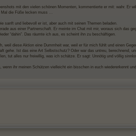
enshots mit den vielen schönen Momenten, kommentierte er mit: wahr. Er will
s Mal die Füße lecken muss …
ie sanft und liebevoll er ist, aber auch mit seinen Themen beladen.
erade aus einer Partnerschaft. Er meinte im Chat mit mir, woraus sich das geg
ieder “dahin”. Das räumte ich aus, es scheint ihn zu beschäftigen.
h, weil diese Aktion eine Dummheit war, weil er für mich fühlt und einen Gegen
aft gehe. Ist das eine Art Selbstschutz? Oder war das untreu, berechnend, un
len, tut alles nur freiwillig, was ich schätze. Er sagt: Unnötig und völlig sinnl
, wenn ihr meinen Schützen vielleicht ein bisschen in euch wiedererkennt und