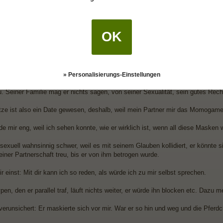
ine ist treu. Mein bisheriger Partner sagte, er geht oder wir sind nun in offen
erte ich, was ich nicht hätte tun sollen. Mit ihm findet seit 2 Jahren nichts 
OK
ind 15 Jahre mit ihm, davon 7 monogam.
Schützen
die Menschen nicht alles wissen, liegt an seiner Vergangenheit. E
n.
» Personalisierungs-Einstellungen
ktiv, dass ich seine Freunde kennen lerne. Seine Tante, bei der er dann in Ber
. Seiner Familie mag er nichts sagen, von seiner Sexualität, sein gutes Rech
ze ist also ein Date gewesen, deshalb, weil mein Partner mir das Momogam
e mir eng, weil ich sehen konnte, wie er wirklich ist, wenn all diese Masken 
 sexuell wahnsinnig schwer, weil es mit seinem Glauben kollidiert, er könnte 
einer Partnerschaft treu, bis er von ihm betrogen wurde.
r einst: Mit dir kann ich so reden, als würde ich zu mir selbst sprechen.
en, den er parallel traf, läuft nichts weiter, er würde ihn blocken etc. Dazu m
erunsichert: Er maskierte sich vor mir. War er so hin und weg und die Pferd