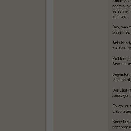
Kommissar 
nachvollzi
so schnell
versteht.
Das, was wi
lassen, es 
Sein Handy
nie eine In
Problem je
Bewusstsein
Begeistert,
Mensch als
Der Chat la
Aussagen m
Es war aus
Geburtstag
Seine best
aber sagen,