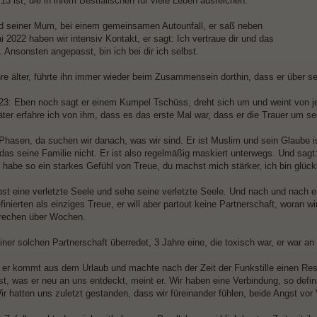
13 ist, die in ihrem Bestialischen für viele Leben ausreichen.
od seiner Mum, bei einem gemeinsamen Autounfall, er saß neben
ai 2022 haben wir intensiv Kontakt, er sagt: Ich vertraue dir und das
 Ansonsten angepasst, bin ich bei dir ich selbst.
hre älter, führte ihn immer wieder beim Zusammensein dorthin, dass er über s
23: Eben noch sagt er einem Kumpel Tschüss, dreht sich um und weint von jetzt
ter erfahre ich von ihm, dass es das erste Mal war, dass er die Trauer um s
Phasen, da suchen wir danach, was wir sind. Er ist Muslim und sein Glaube i
das seine Familie nicht. Er ist also regelmäßig maskiert unterwegs. Und sagt: 
h habe so ein starkes Gefühl von Treue, du machst mich stärker, ich bin glückl
lbst eine verletzte Seele und sehe seine verletzte Seele. Und nach und nach e
finierten als einziges Treue, er will aber partout keine Partnerschaft, woran w
rechen über Wochen.
iner solchen Partnerschaft überredet, 3 Jahre eine, die toxisch war, er war a
, er kommt aus dem Urlaub und machte nach der Zeit der Funkstille einen Rese
st, was er neu an uns entdeckt, meint er. Wir haben eine Verbindung, so defin
Wir hatten uns zuletzt gestanden, dass wir füreinander fühlen, beide Angst vor