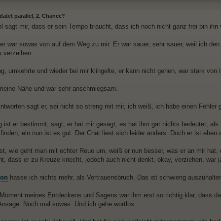
atet parallel, 2. Chance?
 sagt mir, dass er sein Tempo braucht, dass ich noch nicht ganz frei bin ihn v
 er war sowas von auf dem Weg zu mir. Er war sauer, sehr sauer, weil ich den
u verzeihen.
g, umkehrte und wieder bei mir klingelte, er kann nicht gehen, war stark von 
 meine Nähe und war sehr anschmiegsam.
ntworten sagt er, sei nicht so streng mit mir, ich weiß, ich habe einen Fehle
g ist er bestimmt, sagt, er hat mir gesagt, es hat ihm gar nichts bedeutet, als 
inden, ein nun ist es gut. Der Chat liest sich leider anders. Doch er ist ebe
st, wie geht man mit echter Reue um, weiß er nun besser, was er an mir hat, da
cht, dass er zu Kreuze kriecht, jedoch auch nicht denkt, okay, verziehen, war j
ion
hasse ich nichts mehr, als Vertrauensbruch. Das ist schwierig auszuhalten
Moment meines Entdeckens und Sagens war ihm erst so richtig klar, dass d
 Ansage: Noch mal sowas. Und ich gehe wortlos.