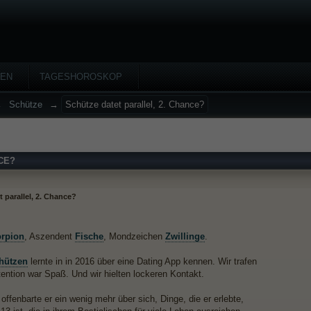
HEN
TAGESHOROSKOP
→
Schütze
→
Schütze datet parallel, 2. Chance?
CE?
 parallel, 2. Chance?
rpion
, Aszendent
Fische
, Mondzeichen
Zwillinge
.
hützen
lernte in in 2016 über eine Dating App kennen. Wir trafen
tention war Spaß. Und wir hielten lockeren Kontakt.
ffenbarte er ein wenig mehr über sich, Dinge, die er erlebte,