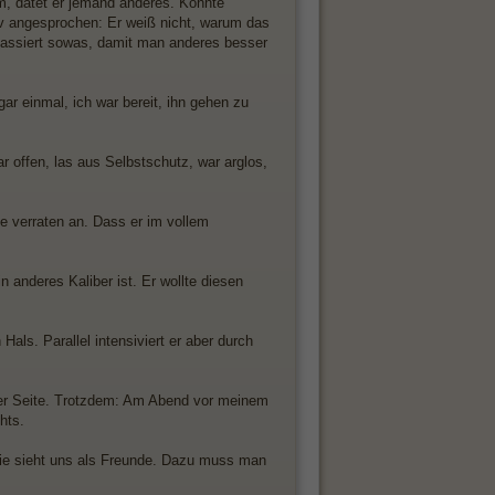
hm, datet er jemand anderes. Konnte
iv angesprochen: Er weiß nicht, warum das
l passiert sowas, damit man anderes besser
gar einmal, ich war bereit, ihn gehen zu
 offen, las aus Selbstschutz, war arglos,
e verraten an. Dass er im vollem
 anderes Kaliber ist. Er wollte diesen
Hals. Parallel intensiviert er aber durch
ner Seite. Trotzdem: Am Abend vor meinem
hts.
, sie sieht uns als Freunde. Dazu muss man