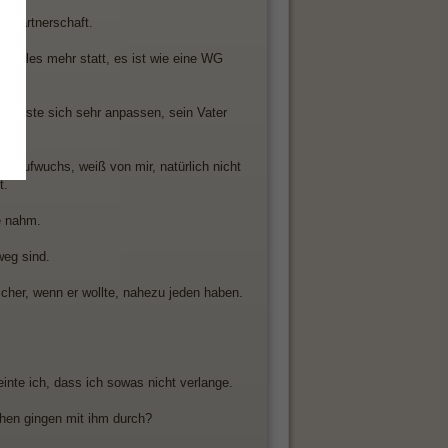
er Partnerschaft.
Sexuelles mehr statt, es ist wie eine WG
r musste sich sehr anpassen, sein Vater
lin aufwuchs, weiß von mir, natürlich nicht
t.
e nahm.
weg sind.
sicher, wenn er wollte, nahezu jeden haben.
einte ich, dass ich sowas nicht verlange.
chen gingen mit ihm durch?