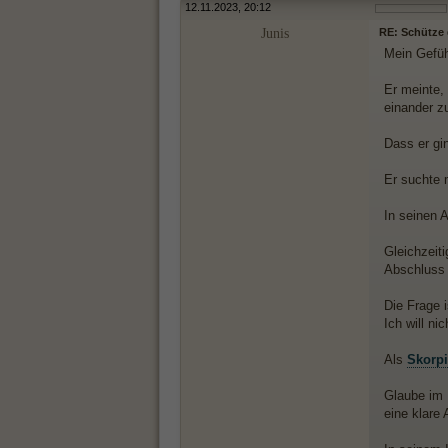
12.11.2023, 20:12
Junis
RE: Schütze d
Mein Gefühl
Er meinte,
einander z
Dass er gin
Er suchte
In seinen A
Gleichzeiti
Abschluss f
Die Frage i
Ich will ni
Als
Skorp
Glaube im 
eine klare