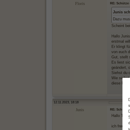
Floris
RE: Schütze d
Junis sc
Dazu muss
Scheint be
Hallo Junis
erstmal wi
Er klingt 
von euch dr
Gut, stell
Es liest si
geändert, 
Siehst du 
Wie siehst
diese Part
12.11.2023, 18:18
Junis
RE: Schütze d
Hallo Toro
ich freue m