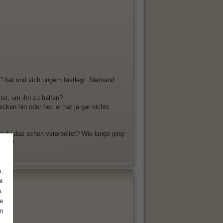
t" hat und sich ungern festlegt. Niemand
hst, um ihn zu halten?
ken hin oder her, er hat ja gar nichts
st du das schon verarbeitet? Wie lange ging
tzen?
,
t
.
e
n