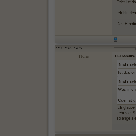
Oder ist d
Ich bin de
Das Emotio
12.11.2023, 19:49
Floris
RE: Schütze d
Junis sc
Ist das e
Junis sc
Was mich 
Oder ist d
Ich glaube
sehr viel 
solange si