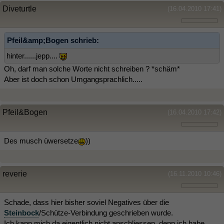
Diveturtle
(16.04.2010 17:41)
Pfeil&amp;Bogen schrieb:
hinter......jepp....
Oh, darf man solche Worte nicht schreiben ? *schäm*
Aber ist doch schon Umgangsprachlich.....
Pfeil&Bogen
(16.04.2010 17:42)
Des musch üwersetze
))
reverie
(16.11.2010 10:46)
Schade, dass hier bisher soviel Negatives über die
Steinbock
/Schütze-Verbindung geschrieben wurde.
Ich kann mich da eigentlich nicht anschliessen, denn ich habe