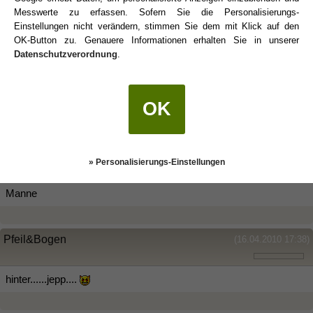
Messwerte zu erfassen. Sofern Sie die Personalisierungs-
Na, dann kenn ich nur faule Steinböcke
Einstellungen nicht verändern, stimmen Sie dem mit Klick auf den
OK-Button zu. Genauere Informationen erhalten Sie in unserer
Datenschutzverordnung
.
Diveturtle
(16.04.2010 17:20)
OK
Na, mein Bruder ist auch ne Ausnahme die ich kenne.
Die anderen zwei (Kollegen) sind kleine Schleimer und etwas
hinterfotzig...
» Personalisierungs-Einstellungen
Gruß
Manne
Pfeil&Bogen
(16.04.2010 17:38)
hinter......jepp....