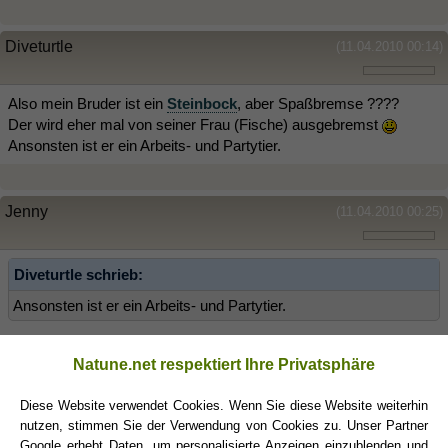
Diveturtle
(11.04.2010 00:14)
Also mein Bruder ist ein
Steinbock
, aber Spaßbremse ????
Der wird eher mal von seiner Frau (Fische) ausgebremst
Ansonsten ist er ein Arbeits- und Partytier.
Jenny
(11.04.2010 00:25)
Diveturtle schrieb:
Ansonsten ist er ein Arbeits- und Partytier.
Ja, so sind´s die Böckli´s!!!!
Natune.net respektiert Ihre Privatsphäre
Diese Website verwendet Cookies. Wenn Sie diese Website weiterhin
Pfeil&Bogen
(16.04.2010 10:10)
nutzen, stimmen Sie der Verwendung von Cookies zu. Unser Partner
Google erhebt Daten, um personalisierte Anzeigen einzublenden und