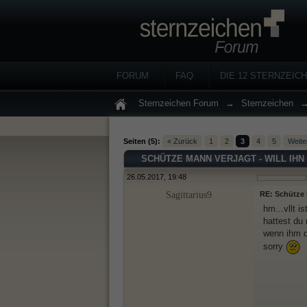
FORUM
FAQ
DIE 12 STERNZEIC
Sternzeichen Forum
→
Sternzeichen
Seiten (5):
« Zurück
1
2
3
4
5
Weite
SCHÜTZE MANN VERJAGT - WILL IHN
26.05.2017, 19:48
Sagittarius9
RE: Schütze M
hm...vllt 
hattest du 
wenn ihm d
sorry