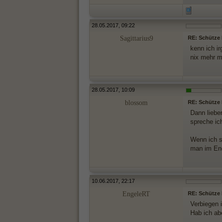
28.05.2017, 09:22
Sagittarius9
RE: Schütze M
kenn ich ir
nix mehr m
28.05.2017, 10:09
blossom
RE: Schütze M
Dann lieber
spreche ic
Wenn ich s
man im End
10.06.2017, 22:17
EngeleRT
RE: Schütze M
Verbiegen i
Hab ich ab