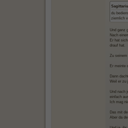
Sagittari
du bediens
ziemlich 
Und ganz g
Nach einem
Er hat sic
drauf hat.
Zu seinem 
Er meinte d
Dann dacht
Weil er zu 
Und nach j
einfach a
Ich mag ni
Das mit de
Aber da de
Und ja, ihr