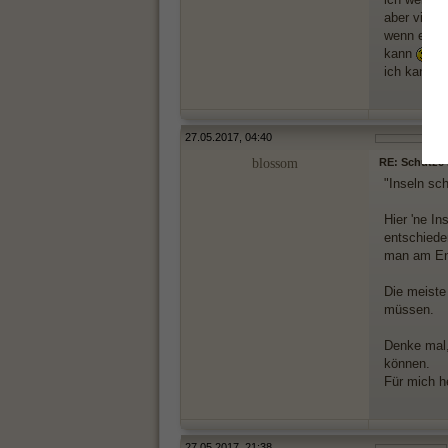
aber vielle
wenn er pf
kann
ich kann m
27.05.2017, 04:40
blossom
RE: Schütze M
"Inseln sc
Hier 'ne In
entschiede
man am End
Die meiste
müssen.
Denke mal,
können.
Für mich h
27.05.2017, 21:38