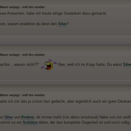
ann verjagt - will ihn wieder
eure Antworten, habe mir heute einige Gedanken dazu gemacht.
som, warum erwähnst du denn den
Stier
?
ann verjagt - will ihn wieder
dachte....warum nicht?!"
Nee, weil ich im Kopp hatte, Du wärst
Stie
ann verjagt - will ihn wieder
hatte ich mir das ja schon fast gedacht, aber eigentlich auch ein guter Denk
den
Stier
und
Krebse
, dir immer mehr (vor allem emotional) Nähe von mir wollt
kommt so ein
Schütze
daher, der das komplette Gegenteil ist und mich völli