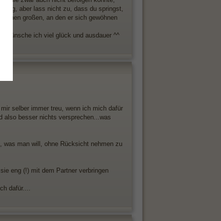
wichtig, aber lass nicht zu, dass du springst,
ber einen großen, an den er sich gewöhnen
dir wünsche ich viel glück und ausdauer ^^
in mir selber immer treu, wenn ich mich dafür
 also besser nichts versprechen...was
n, was man will, ohne Rücksicht nehmen zu
 sie eng (!) mit dem Partner verbringen
h dafür....