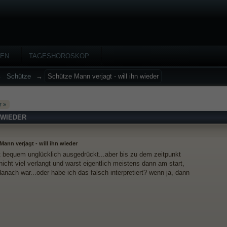
HEN
TAGESHOROSKOP
→
Schütze
→
Schütze Mann verjagt - will ihn wieder
r »
 WIEDER
ann verjagt - will ihn wieder
ist bequem unglücklich ausgedrückt...aber bis zu dem zeitpunkt
nicht viel verlangt und warst eigentlich meistens dann am start,
anach war...oder habe ich das falsch interpretiert? wenn ja, dann