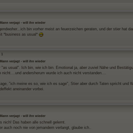
ann verjagt - will ihn wieder
gendwoher...ich bin vorher meist an feuerzeichen geraten, und der stier hat da
it *business as usual*
1
ann verjagt - will ihn wieder
 "as usual". Ich bin, wie ich bin. Emotional ja, aber zuviel Nähe und Bestätig
h nicht....und andersherum wurde ich auch nicht verstanden....
age, "ich meine es so, wie ich es sage", Stier aber durch Taten spricht und W
effekt aneinander vorbei.
ann verjagt - will ihn wieder
s nich! Das haben alle schnell gelernt.
er auch noch nie von jemandem verlangt, glaube ich..