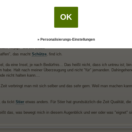
icht bekommst du es hin: bleib locker, lass die leine lang. zeig ihm, er ist dir 
eift. bedauer, dass du dich nicht mit treffen kannst, setz DU den rahmen....a
OK
einen nicht für mich gewinnen in absehbarer zeit, zumindest nicht SO - aber 
» Personalisierungs-Einstellungen
ann verjagt - will ihn wieder
haffen", das macht
Schütze
, find ich.
sel, da eine Insel, je nach Bedürfnis... Das heißt nicht, dass ich untreu ist; b
n habe. Halt nach meiner Überzeugung und nicht "für" jemanden. Dahingehend
e nicht halten kann....
 Zeit verbringt man mit sich selber und das sehr gern. Weil man machen kan
 da tickt
Stier
etwas anders. Für Stier hat grundsätzlich die Zeit Qualität, die
eißt das, was bewegt mich in diesem Augenblick und wer oder was "eignet" sic