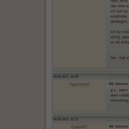
nein, nich
das eine s
ich seh es
empfindet.
überlegen,
ich für mei
nicht), abe
es ist ein
hm...mal zu
26.05.2017, 20:48
Sagittarius9
RE: Schütze M
p.s.: wenn
aber sobald
vermutung.
26.05.2017, 22:13
EngeleRT
RE: Schütze M