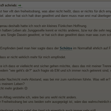
us9 schrieb:
t hier vllt den freiheitsdrang, was aber nicht heißt, dass er nichts für dich em
viel. aber er hat sich halt dran gewöhnt und dann muss man erst mal überleg
enau deshalb hatte ich noch ein kleines Fünkchen Hoffnung.
 halben Leben als Junggeselle kennt er nichts anderes, bzw nur die sehr neg
h ans Single Dasein gewöhnt, er hat sich dran gewöhnt dass man was zum
Empfinden (weil man hier sagte dass der
Schütze
im Normalfall ehrlich auf F
ass er nicht wirklich mehr für mich empfindet.
e ich dass er vielleicht erst sicher gehen möchte, dass das mit meiner Trennu
jedem "wie geht's dir?" auch fragte ob EM und ich immer noch getrennt sind, o
eder Nachricht mehr Abstand, was bei mir zum rumhirnen führte. Was will er? W
us meinem Leben?
cht mehr grübeln 😔
m Alltag verstehe ich, wäre bei uns wohl nicht anders.
r Freiheitsdrang bei uns beiden sehr ausgeprägt ist, wäre das wahrscheinlich 
 idealisiert schon sehr! das fand ich eigentlich auch immer sehr süß.