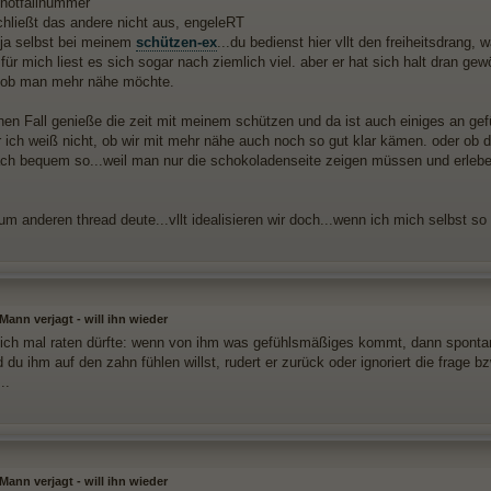
t notfallnummer
chließt das andere nicht aus, engeleRT
 ja selbst bei meinem
schützen-ex
...du bedienst hier vllt den freiheitsdrang, 
 für mich liest es sich sogar nach ziemlich viel. aber er hat sich halt dran 
 ob man mehr nähe möchte.
nen Fall genieße die zeit mit meinem schützen und da ist auch einiges an gefü
r ich weiß nicht, ob wir mit mehr nähe auch noch so gut klar kämen. oder ob da
fach bequem so...weil man nur die schokoladenseite zeigen müssen und erlebe
m anderen thread deute...vllt idealisieren wir doch...wenn ich mich selbst so
ann verjagt - will ihn wieder
 ich mal raten dürfte: wenn von ihm was gefühlsmäßiges kommt, dann spontan
 du ihm auf den zahn fühlen willst, rudert er zurück oder ignoriert die frage b
..
ann verjagt - will ihn wieder