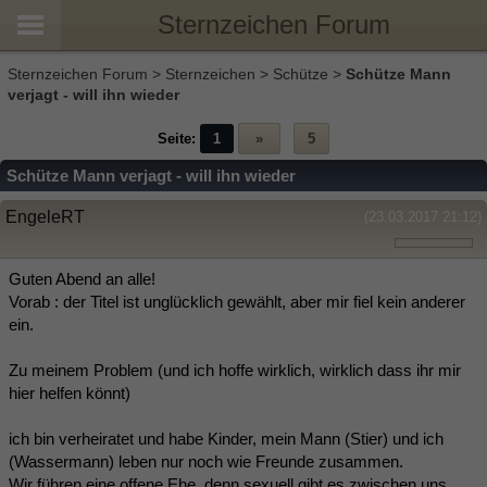
Sternzeichen Forum
Sternzeichen Forum
>
Sternzeichen
>
Schütze
>
Schütze Mann
verjagt - will ihn wieder
Seite:
1
»
5
Schütze Mann verjagt - will ihn wieder
EngeleRT
(23.03.2017 21:12)
Guten Abend an alle!
Vorab : der Titel ist unglücklich gewählt, aber mir fiel kein anderer
ein.
Zu meinem Problem (und ich hoffe wirklich, wirklich dass ihr mir
hier helfen könnt)
ich bin verheiratet und habe Kinder, mein Mann (Stier) und ich
(Wassermann) leben nur noch wie Freunde zusammen.
Wir führen eine offene Ehe, denn sexuell gibt es zwischen uns