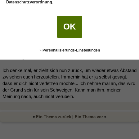
Datenschutzverordnung
.
Löwin
(15.06.2018 15:36)
OK
Hallo Moonlight-Dance
Na das ist ja echt dumm gelaufen für dich...
Sehe das aber wie
Bartholomea; eigentlich war deine letzte Frage an ihn ein wenig
» Personalisierungs-Einstellungen
überflüssig.
Ich denke mal, er zieht sich nun zurück, um wieder etwas Abstand
zwischen euch herzustellen. Immerhin hat er ja selbst gesagt,
dass er dich nicht verletzen möchte... Ich nehme mal an, das wird
der Grund sein für sein Schweigen. Kann man ihm, meiner
Meinung nach, auch nicht verübeln.
«
Ein Thema zurück
|
Ein Thema vor
»