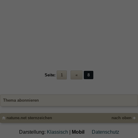
Seite:
1
«
8
Thema abonnieren
natune.net sternzeichen
nach oben
Darstellung:
Klassisch
|
Mobil
Datenschutz