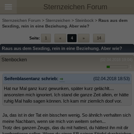
Sternzeichen Forum
Sternzeichen Forum
>
Sternzeichen
>
Steinbock
>
Raus aus dem
Sexding, rein in eine Beziehung. Aber wie?
Seite:
1
«
4
»
14
Raus aus dem Sexding, rein in eine Beziehung. Aber wie?
Stenbocken
(02.04.2018 19:04)
1
Seifenblasentanz schrieb:
(02.04.2018 18:53)
Hat nur Mal ganz kurz gewunken, später kurz gelächlt....
ansonsten mich ignoriert. Ich stand die ganze Zeit allein, er hätte
ruhig Mal hallo sagen können. Ich kam mir ziemlich doof vor.
Ja, das ist in der Tat ein bisschen wenig. So ähnlich verhalten sich
meine Nachbarn, wenn sie mich von weitem sehen...
Trotz des ganzen Zeugs, das du mit hattest, du hättest ihn mit dir
konfrontieren sollen. Wenn du einen SB seinen Stiefel durchziehen