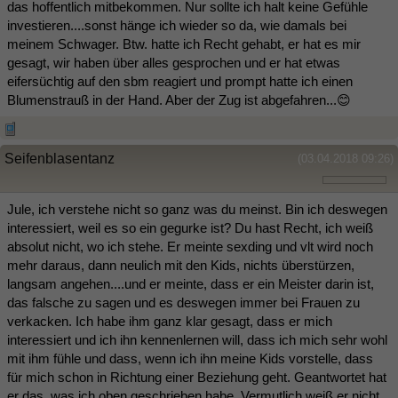
das hoffentlich mitbekommen. Nur sollte ich halt keine Gefühle
investieren....sonst hänge ich wieder so da, wie damals bei
meinem Schwager. Btw. hatte ich Recht gehabt, er hat es mir
gesagt, wir haben über alles gesprochen und er hat etwas
eifersüchtig auf den sbm reagiert und prompt hatte ich einen
Blumenstrauß in der Hand. Aber der Zug ist abgefahren...😊
Seifenblasentanz
(03.04.2018 09:26)
Jule, ich verstehe nicht so ganz was du meinst. Bin ich deswegen
interessiert, weil es so ein gegurke ist? Du hast Recht, ich weiß
absolut nicht, wo ich stehe. Er meinte sexding und vlt wird noch
mehr daraus, dann neulich mit den Kids, nichts überstürzen,
langsam angehen....und er meinte, dass er ein Meister darin ist,
das falsche zu sagen und es deswegen immer bei Frauen zu
verkacken. Ich habe ihm ganz klar gesagt, dass er mich
interessiert und ich ihn kennenlernen will, dass ich mich sehr wohl
mit ihm fühle und dass, wenn ich ihn meine Kids vorstelle, dass
für mich schon in Richtung einer Beziehung geht. Geantwortet hat
er das, was ich oben geschrieben habe. Vermutlich weiß er nicht