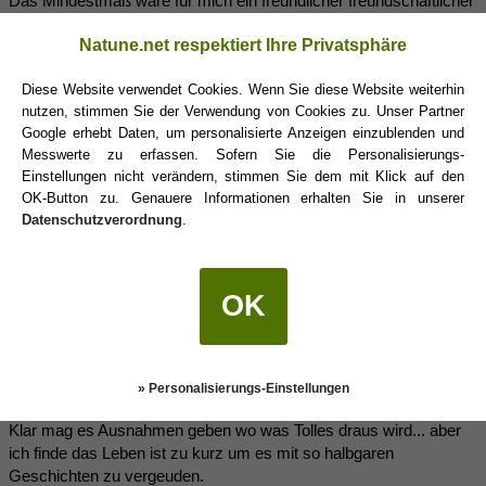
Das Mindestmaß wäre für mich ein freundlicher freundschaftlicher
Umgang.
Natune.net respektiert Ihre Privatsphäre
Hab auch mal mit meinem neuen Partner im Schlepptau auf
Diese Website verwendet Cookies. Wenn Sie diese Website weiterhin
einem Konzert eine ehemalige Bettgeschichte getroffen und selbst
nutzen, stimmen Sie der Verwendung von Cookies zu. Unser Partner
da hat man zumindest ein kurzes "Hallo wie geht's"
Google erhebt Daten, um personalisierte Anzeigen einzublenden und
hinbekommen.
Messwerte zu erfassen. Sofern Sie die Personalisierungs-
Einstellungen nicht verändern, stimmen Sie dem mit Klick auf den
OK-Button zu. Genauere Informationen erhalten Sie in unserer
Phoebe25
(03.04.2018 07:49)
Datenschutzverordnung
.
Naja, klingt bissl wie die Träumereien mit deinem Schwager...
OK
Wenn der verliebt ist fress ich nen Besen, was er von dir will hat er
doch deutlich gesagt und die Floskel hintendran "...aber schauen
wir mal" hält lediglich bei der Stange - mit Erfolg wie man immer
wieder sieht!
» Personalisierungs-Einstellungen
Klar mag es Ausnahmen geben wo was Tolles draus wird... aber
ich finde das Leben ist zu kurz um es mit so halbgaren
Geschichten zu vergeuden.