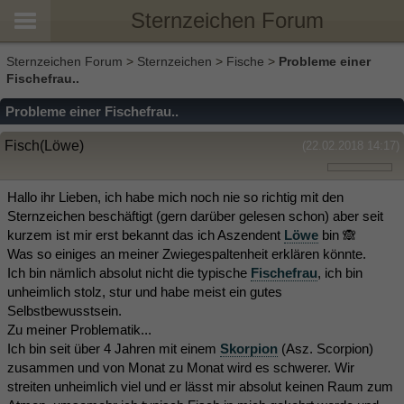
Sternzeichen Forum
Sternzeichen Forum
>
Sternzeichen
>
Fische
>
Probleme einer
Fischefrau..
Probleme einer Fischefrau..
Fisch(Löwe)
(22.02.2018 14:17)
Hallo ihr Lieben, ich habe mich noch nie so richtig mit den
Sternzeichen beschäftigt (gern darüber gelesen schon) aber seit
kurzem ist mir erst bekannt das ich Aszendent
Löwe
bin 🙈
Was so einiges an meiner Zwiegespaltenheit erklären könnte.
Ich bin nämlich absolut nicht die typische
Fischefrau
, ich bin
unheimlich stolz, stur und habe meist ein gutes
Selbstbewusstsein.
Zu meiner Problematik...
Ich bin seit über 4 Jahren mit einem
Skorpion
(Asz. Scorpion)
zusammen und von Monat zu Monat wird es schwerer. Wir
streiten unheimlich viel und er lässt mir absolut keinen Raum zum