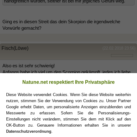
handgreiflich wurden, seither ist bei mir jegliches Gefühl weg.
Ging es in diesen Streit das dein Skorpion die irgendwelche
Vorwürfe gemacht?
Fisch(Löwe)
(22.02.2018 23:56)
Also es ist sehr schwierig!
Anfangs habe ich viel um den Scorpion gekämpft, jedes ich liebe
dich musste ich hart erkämpfen. Als typischer Fisch habe ich ihn
Natune.net respektiert Ihre Privatsphäre
verwöhnt, alles gemacht und zum Dank wurde ich betrogen.
Loslassen wollte er aber nicht und durch meine Liebe hab ich ihm
Diese Website verwendet Cookies. Wenn Sie diese Website weiterhin
auch verziehen.
nutzen, stimmen Sie der Verwendung von Cookies zu. Unser Partner
Es war zwar einige Zeit sehr schwierig aber wir haben es
Google erhebt Daten, um personalisierte Anzeigen einzublenden und
geschafft (so kam es mir vor) solange ich dir treibende Kraft war.
Messwerte zu erfassen. Sofern Sie die Personalisierungs-
Er ist damals zu mir gezogen und wir haben ein Jahr später eine
Einstellungen nicht verändern, stimmen Sie dem mit Klick auf den
Tochter bekommen. Als ich in der Schwangerschaft angefangen
OK-Button zu. Genauere Informationen erhalten Sie in unserer
hab zu schwächeln, müde zu sein, Übelkeit, nicht mehr stark und
Datenschutzverordnung
.
energiegeladen wie vorher und seine Hilfe gebraucht hätte und