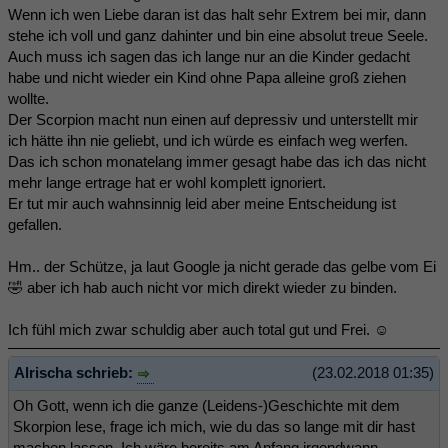
Wenn ich wen Liebe daran ist das halt sehr Extrem bei mir, dann
stehe ich voll und ganz dahinter und bin eine absolut treue Seele.
Auch muss ich sagen das ich lange nur an die Kinder gedacht
habe und nicht wieder ein Kind ohne Papa alleine groß ziehen
wollte.
Der Scorpion macht nun einen auf depressiv und unterstellt mir
ich hätte ihn nie geliebt, und ich würde es einfach weg werfen.
Das ich schon monatelang immer gesagt habe das ich das nicht
mehr lange ertrage hat er wohl komplett ignoriert.
Er tut mir auch wahnsinnig leid aber meine Entscheidung ist
gefallen.
Hm.. der Schütze, ja laut Google ja nicht gerade das gelbe vom Ei
🤣 aber ich hab auch nicht vor mich direkt wieder zu binden.
Ich fühl mich zwar schuldig aber auch total gut und Frei. ☺️
Alrischa schrieb:
(23.02.2018 01:35)
Oh Gott, wenn ich die ganze (Leidens-)Geschichte mit dem
Skorpion lese, frage ich mich, wie du das so lange mit dir hast
machen lassen. Ich wäre bereits am Anfang irgendwann