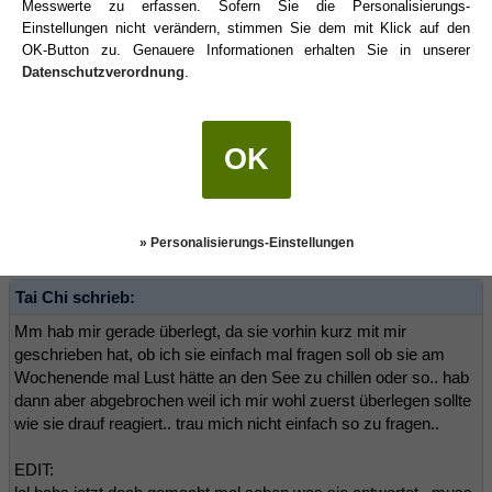
Messwerte zu erfassen. Sofern Sie die Personalisierungs-
ich wenigstens nicht weiter überlegen xD
Einstellungen nicht verändern, stimmen Sie dem mit Klick auf den
OK-Button zu. Genauere Informationen erhalten Sie in unserer
Datenschutzverordnung
.
Pfeil&Bogen
(30.04.2010 16:11)
OK
Und? Kam schon was???
stella1965
(30.04.2010 16:26)
» Personalisierungs-Einstellungen
Tai Chi schrieb:
Mm hab mir gerade überlegt, da sie vorhin kurz mit mir
geschrieben hat, ob ich sie einfach mal fragen soll ob sie am
Wochenende mal Lust hätte an den See zu chillen oder so.. hab
dann aber abgebrochen weil ich mir wohl zuerst überlegen sollte
wie sie drauf reagiert.. trau mich nicht einfach so zu fragen..
EDIT: