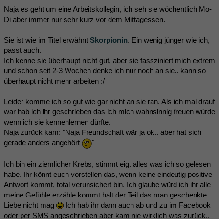
Naja es geht um eine Arbeitskollegin, ich seh sie wöchentlich Mo-
Di aber immer nur sehr kurz vor dem Mittagessen.
Sie ist wie im Titel erwähnt
Skorpionin
. Ein wenig jünger wie ich,
passt auch.
Ich kenne sie überhaupt nicht gut, aber sie fassziniert mich extrem
und schon seit 2-3 Wochen denke ich nur noch an sie.. kann so
überhaupt nicht mehr arbeiten :/
Leider komme ich so gut wie gar nicht an sie ran. Als ich mal drauf
war hab ich ihr geschrieben das ich mich wahnsinnig freuen würde
wenn ich sie kennenlernen dürfte.
Naja zurück kam: "Naja Freundschaft wär ja ok.. aber hat sich
gerade anders angehört
"
Ich bin ein ziemlicher Krebs, stimmt eig. alles was ich so gelesen
habe. Ihr könnt euch vorstellen das, wenn keine eindeutig positive
Antwort kommt, total verunsichert bin. Ich glaube würd ich ihr alle
meine Gefühle erzähle kommt halt der Teil das man geschenkte
Liebe nicht mag
Ich hab ihr dann auch ab und zu im Facebook
oder per SMS angeschrieben aber kam nie wirklich was zurück..