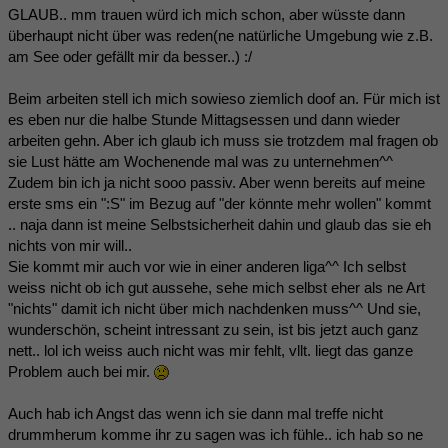
GLAUB.. mm trauen würd ich mich schon, aber wüsste dann
überhaupt nicht über was reden(ne natürliche Umgebung wie z.B.
am See oder gefällt mir da besser..) :/
Beim arbeiten stell ich mich sowieso ziemlich doof an. Für mich ist
es eben nur die halbe Stunde Mittagsessen und dann wieder
arbeiten gehn. Aber ich glaub ich muss sie trotzdem mal fragen ob
sie Lust hätte am Wochenende mal was zu unternehmen^^
Zudem bin ich ja nicht sooo passiv. Aber wenn bereits auf meine
erste sms ein ":S" im Bezug auf "der könnte mehr wollen" kommt
.. naja dann ist meine Selbstsicherheit dahin und glaub das sie eh
nichts von mir will..
Sie kommt mir auch vor wie in einer anderen liga^^ Ich selbst
weiss nicht ob ich gut aussehe, sehe mich selbst eher als ne Art
"nichts" damit ich nicht über mich nachdenken muss^^ Und sie,
wunderschön, scheint intressant zu sein, ist bis jetzt auch ganz
nett.. lol ich weiss auch nicht was mir fehlt, vllt. liegt das ganze
Problem auch bei mir.
Auch hab ich Angst das wenn ich sie dann mal treffe nicht
drummherum komme ihr zu sagen was ich fühle.. ich hab so ne