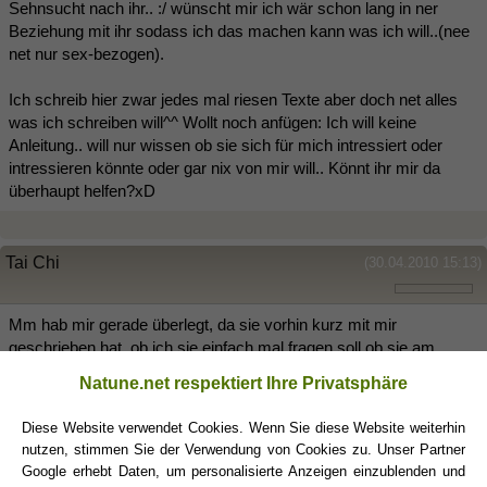
Sehnsucht nach ihr.. :/ wünscht mir ich wär schon lang in ner
Beziehung mit ihr sodass ich das machen kann was ich will..(nee
net nur sex-bezogen).
Ich schreib hier zwar jedes mal riesen Texte aber doch net alles
was ich schreiben will^^ Wollt noch anfügen: Ich will keine
Anleitung.. will nur wissen ob sie sich für mich intressiert oder
intressieren könnte oder gar nix von mir will.. Könnt ihr mir da
überhaupt helfen?xD
Tai Chi
(30.04.2010 15:13)
Mm hab mir gerade überlegt, da sie vorhin kurz mit mir
geschrieben hat, ob ich sie einfach mal fragen soll ob sie am
Wochenende mal Lust hätte an den See zu chillen oder so.. hab
Natune.net respektiert Ihre Privatsphäre
dann aber abgebrochen weil ich mir wohl zuerst überlegen sollte
wie sie drauf reagiert.. trau mich nicht einfach so zu fragen..
Diese Website verwendet Cookies. Wenn Sie diese Website weiterhin
nutzen, stimmen Sie der Verwendung von Cookies zu. Unser Partner
EDIT:
Google erhebt Daten, um personalisierte Anzeigen einzublenden und
lol habs jetzt doch gemacht mal sehen was sie antwortet.. muss