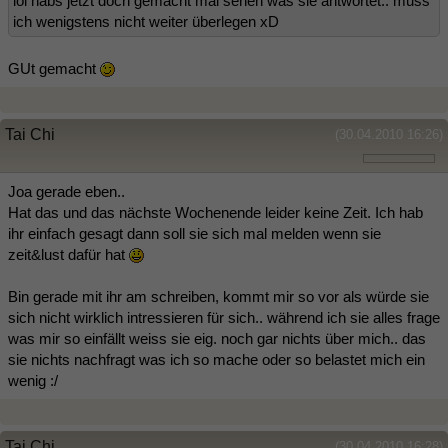
lol habs jetzt doch gemacht mal sehen was sie antwortet.. muss
ich wenigstens nicht weiter überlegen xD
GUt gemacht
Tai Chi
(30.04.2010 16:26)
Joa gerade eben..
Hat das und das nächste Wochenende leider keine Zeit. Ich hab
ihr einfach gesagt dann soll sie sich mal melden wenn sie
zeit&lust dafür hat
Bin gerade mit ihr am schreiben, kommt mir so vor als würde sie
sich nicht wirklich intressieren für sich.. während ich sie alles frage
was mir so einfällt weiss sie eig. noch gar nichts über mich.. das
sie nichts nachfragt was ich so mache oder so belastet mich ein
wenig :/
Tai Chi
(30.04.2010 16:28)