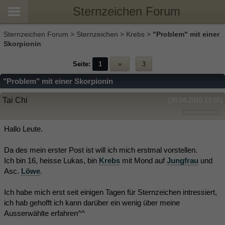
Sternzeichen Forum
Sternzeichen Forum
>
Sternzeichen
>
Krebs
>
"Problem" mit einer
Skorpionin
Seite:
1
»
3
"Problem" mit einer Skorpionin
Tai Chi
(30.04.2010 13:55)
Hallo Leute.
Da des mein erster Post ist will ich mich erstmal vorstellen.
Ich bin 16, heisse Lukas, bin
Krebs
mit Mond auf
Jungfrau
und
Asc.
Löwe
.
Ich habe mich erst seit einigen Tagen für Sternzeichen intressiert,
ich hab gehofft ich kann darüber ein wenig über meine
Ausserwählte erfahren^^