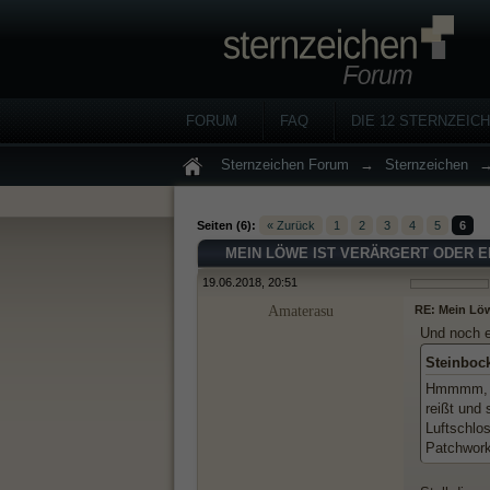
FORUM
FAQ
DIE 12 STERNZEIC
Sternzeichen Forum
→
Sternzeichen
Seiten (6):
« Zurück
1
2
3
4
5
6
MEIN LÖWE IST VERÄRGERT ODER 
19.06.2018, 20:51
Amaterasu
RE: Mein Löw
Und noch 
Steinboc
Hmmmm, üb
reißt und
Luftschlo
Patchwork 