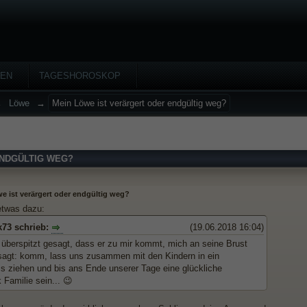
HEN
TAGESHOROSKOP
→
Löwe
→
Mein Löwe ist verärgert oder endgültig weg?
ENDGÜLTIG WEG?
e ist verärgert oder endgültig weg?
etwas dazu:
k73 schrieb:
(19.06.2018 16:04)
erspitzt gesagt, dass er zu mir kommt, mich an seine Brust
 sagt: komm, lass uns zusammen mit den Kindern in ein
ss ziehen und bis ans Ende unserer Tage eine glückliche
Familie sein... 😉