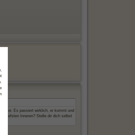
,
t
.
e
n
dir vor. Es passiert wirklich, er kommt und
m tiefsten Inneren? Stelle dir dich selbst