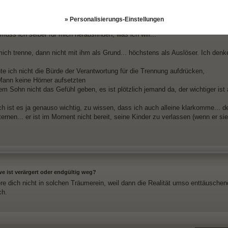
 Pause hat mir viel Zeit zum Nachdenken gegeben und er kann nicht das Zie
egleiten... aber es ist mein Weg, den ich notfalls auch alleine gehen muss, a
» Personalisierungs-Einstellungen
lich würde mir aber die Entscheidung leichter fallen, wenn er sagen würde, da
 muss ich selber für mich herausfinden, was ich will...
ich trenne, dann nicht mit ihm als Grund... höchstens als Auslöser. Ich denke
te ich nicht die Bürde der Verantwortung für die Trennung aufdrücken,
ann keine Hörner aufsetzten
m Sohn nicht das Gefühl geben, es ist plötzlich jemand da, der wichtiger ist 
ch ist es ja genauso wichtig, zu wissen, dass ich auch alleine klarkomme... 
ternen... er ist im Moment nicht bereit, seine Kinder zu verlassen (wenn er sie
e ist verärgert oder endgültig weg?
ere dich nicht in solchen Träumerein, weil dann die Realität umso enttäusche
ch.