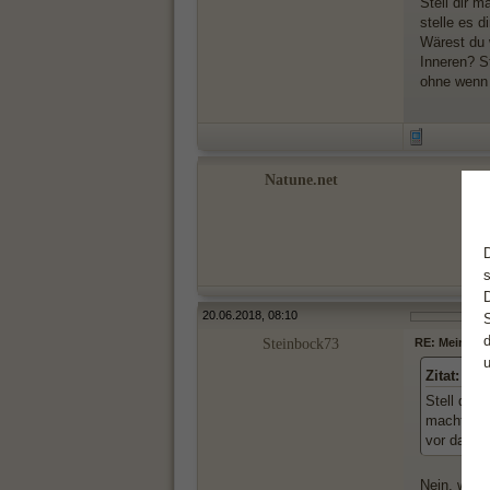
Stell dir 
stelle es d
Wärest du w
Inneren? St
ohne wenn 
Natune.net
20.06.2018, 08:10
Steinbock73
RE: Mein Löw
Zitat:
Stell dir 
macht exak
vor dabei
Nein, wäre 