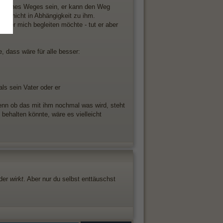
l meines Weges sein, er kann den Weg
ber nicht in Abhängigkeit zu ihm.
ss er mich begleiten möchte - tut er aber
, dass wäre für alle besser:
als sein Vater oder er
denn ob das mit ihm nochmal was wird, steht
 behalten könnte, wäre es vielleicht
nder
wirkt
. Aber nur du selbst enttäuschst