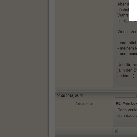
Aber diese
höchstens b
Wahrschein
nicht, also
Wenn ich m
- ihm möch
- meinem M
- und meine
Und für mi
ja in den S
anders...)
20.06.2018, 08:20
Amaterasu
RE: Mein Löw
Dann verli
dich dadur