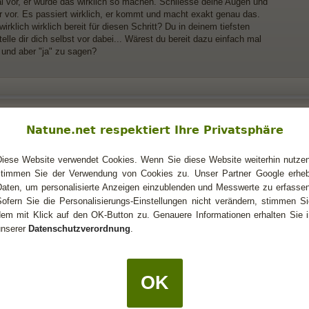
mal vor, er würde das wirklich so machen. Schliesse deine Augen und
ir vor. Es passiert wirklich, er kommt und macht exakt genau das.
irklich wirklich bereit für diesen Schritt? Du in deinem tiefsten
elle dir dich selbst vor dabei... Wärest du bereit dazu einfach mal
und aber "ja" zu sagen?
Natune.net respektiert Ihre Privatsphäre
Diese Website verwendet Cookies. Wenn Sie diese Website weiterhin nutzen
stimmen Sie der Verwendung von Cookies zu. Unser Partner Google erheb
Daten, um personalisierte Anzeigen einzublenden und Messwerte zu erfassen
Sofern Sie die Personalisierungs-Einstellungen nicht verändern, stimmen Si
dem mit Klick auf den OK-Button zu. Genauere Informationen erhalten Sie i
e ist verärgert oder endgültig weg?
unserer
Datenschutzverordnung
.
mal vor, er würde das wirklich so machen. Schliesse deine Augen und stelle es 
t genau das. Wärest du wirklich wirklich bereit für diesen Schritt? Du in deine
... Wärest du bereit dazu einfach mal ohne wenn und aber "ja" zu sagen?
OK
ich nicht - nicht mehr... vor 2 Wochen, ja...