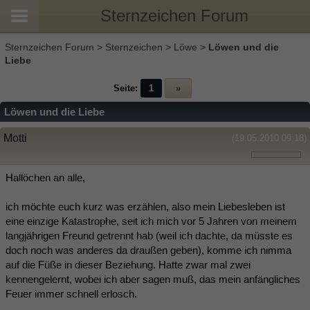
Sternzeichen Forum
Sternzeichen Forum
>
Sternzeichen
>
Löwe
>
Löwen und die
Liebe
Seite:
1
»
Löwen und die Liebe
Motti
(19.05.2010 09:18)
Hallöchen an alle,
ich möchte euch kurz was erzählen, also mein Liebesleben ist
eine einzige Katastrophe, seit ich mich vor 5 Jahren von meinem
langjährigen Freund getrennt hab (weil ich dachte, da müsste es
doch noch was anderes da draußen geben), komme ich nimma
auf die Füße in dieser Beziehung. Hatte zwar mal zwei
kennengelernt, wobei ich aber sagen muß, das mein anfängliches
Feuer immer schnell erlosch.