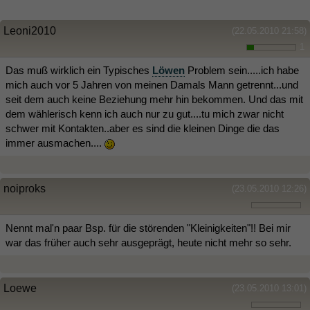
Leoni2010
(22.05.2010 21:58)
1
Das muß wirklich ein Typisches
Löwen
Problem sein.....ich habe
mich auch vor 5 Jahren von meinen Damals Mann getrennt...und
seit dem auch keine Beziehung mehr hin bekommen. Und das mit
dem wählerisch kenn ich auch nur zu gut....tu mich zwar nicht
schwer mit Kontakten..aber es sind die kleinen Dinge die das
immer ausmachen....
noiproks
(23.05.2010 12:26)
Nennt mal'n paar Bsp. für die störenden "Kleinigkeiten"!! Bei mir
war das früher auch sehr ausgeprägt, heute nicht mehr so sehr.
Loewe
(23.05.2010 13:01)