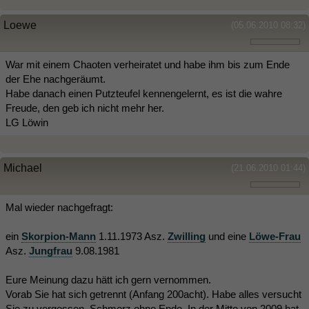
Loewe
(05.06.2010 08:32)
War mit einem Chaoten verheiratet und habe ihm bis zum Ende
der Ehe nachgeräumt.
Habe danach einen Putzteufel kennengelernt, es ist die wahre
Freude, den geb ich nicht mehr her.
LG Löwin
Michael
(21.06.2010 01:44)
Mal wieder nachgefragt:
ein
Skorpion-Mann
1.11.1973 Asz.
Zwilling
und eine
Löwe-Frau
Asz.
Jungfrau
9.08.1981
Eure Meinung dazu hätt ich gern vernommen.
Vorab Sie hat sich getrennt (Anfang 200acht). Habe alles versucht
Sie zu vergessen. Schmerz ohne Ende. In der Mitte von 2009 hat