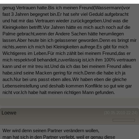
vertrauen.Und die Geduld hatte kein Mann,zu warten,bis ich
genug Vertrauen hatte.Bis ich meinen Freund(Wassermann)vor
fast 3 Jahren begegnet bin.Er hat sehr viel Geduld aufgebracht
und hat mir das Vertrauen wieder zurückgegeben.Und was die
Kleinigkeiten betrifft.Vor Jahren hätte es mich auch noch auf die
Palme gebracht,wenn der Andere Sachen hätte herumliegen
lassen.Aber heute bin ich gelassener geworden.Denn es bringt mir
nichts,wenn ich mich bei Kleinigkeiten aufrege.Es gibt für mich
Wichtigeres im Leben.Für mich zählt bei meinem Freund,das er
mich respektvoll behandelt,zuverlässig ist,ich ihm 100% vertrauen
kann und er mir treu ist.Und da ich das bei meinem Freund alles
habe,sind seine Macken gering für mich.Denn die habe ich ja
auch.Nur bei uns passt eben alles.Wir haben eben die gleiche
Lebenseinstellung und deshalb kommen Konflikte so gut wie gar
nicht vor.Ich habe halt meinen richtigen Mann gefunden.
Loewe
(30.05.2010 22:24)
Wer wird denn seinen Partner verändern wollen,
man hat sich in den Partner verliebt, weil er genau diese