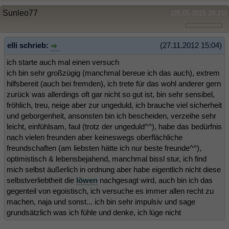
Sunleo77
(25.05.2015 20:21)
elli schrieb:
(27.11.2012 15:04)
ich starte auch mal einen versuch
ich bin sehr großzügig (manchmal bereue ich das auch), extrem
hilfsbereit (auch bei fremden), ich trete für das wohl anderer gern
zurück was allerdings oft gar nicht so gut ist, bin sehr sensibel,
fröhlich, treu, neige aber zur ungeduld, ich brauche viel sicherheit
und geborgenheit, ansonsten bin ich bescheiden, verzeihe sehr
leicht, einfühlsam, faul (trotz der ungeduld^^), habe das bedürfnis
nach vielen freunden aber keineswegs oberflächliche
freundschaften (am liebsten hätte ich nur beste freunde^^),
optimistisch & lebensbejahend, manchmal bissl stur, ich find
mich selbst äußerlich in ordnung aber habe eigentlich nicht diese
selbstverliebtheit die
löwen
nachgesagt wird, auch bin ich das
gegenteil von egoistisch, ich versuche es immer allen recht zu
machen, naja und sonst... ich bin sehr impulsiv und sage
grundsätzlich was ich fühle und denke, ich lüge nicht