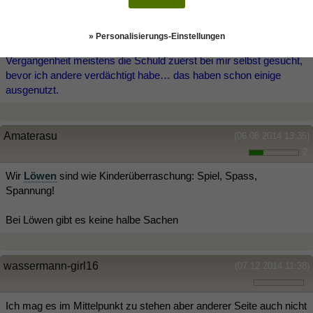
an und denke über die Worte der jeweiligen Person auch nach. Ein
Satz á la "Wie kann man nur so blöd sein?" ist für mich aber keine
Kritik, sondern ein persönlicher Angriff. Und Selbstkritik ist für
» Personalisierungs-Einstellungen
mich absolut kein Fremdwort. Im Gegenteil, ich habe in der
Vergangenheit meistens die Schuld zuerst bei mir selbst gesucht,
bevor ich andere verdächtigt habe… das haben schon einige
ausgenutzt.
Amaterasu
(06.08.2014 13:35)
2
Wir
Löwen
sind wie Kinderüberraschung: Spiel, Spass,
Spannung!
Bei Löwen gibt es keine halbe Sachen
wassermann-girl16
(07.12.2014 11:38)
Ich mag es im Mittelpunkt zu stehen aber anderer Seite auch nicht