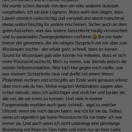
Mir wurde schon damals von dem ein oder anderen lautstark
vorgehalten, ich sei eine Lügnerin. Muss wohl dran liegen, dass
Löwen ziemlich vielschichtig und verspielt und damit manchmal
etwas undurchsichtig für andere erscheinen. Sicher auch an dem
guten Aussehen, was das andere Geschlecht häufig verunsichert
und zu paranoiden Zwangsgedanken verführte
Bei mir hatte
immer der gewonnen, der ein ruhiges Gespräch mit mir über sein
Misstrauen suchte - der erfuhr ganz schnell, dass es keinen
Grund für Misstrauen gab oder konnte mir mitteilen, dass er sich
mehr Rücksicht wünscht. Mich zu reizen, war damals jedoch die
reinste Selbstmordaktion. Wer sich klar gegen mich stellte, war
aus meinem Schutzkreis raus und durfte mit einem bösen
Pfotenhieb rechnen und schimpfte am Ende wohl genauso erbost
über mich wie du hier. Meine engsten Verbündeten sagten aber
schon damals, dass ich aufrichtiger und ehrlicher und loyaler als
alle sei, die sie sonst so kennen. Und viele in meiner
Fangemeinde merkten auch ganz schnell... egal zu welcher
Uhrzeit: wenn sie mich darum baten, war ich für sie da. Selbst,
wenn ich eigentlich gar keine Ressourcen für sie hatte- ich war
immer da. Und auch wenn ich nicht unbedingt eine jahrelange
Beziehung mit ihnen im Sinn hatte und mich nur an ihrer Liebe