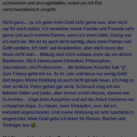
schmücken und umzugestalten, wobei sie mit Rot
verschwenderisch umgeht.
Nicht ganz… ja, ich gebe mein Geld sehr gerne aus, aber nicht
nur für mich selbst. Ich verwöhne meine Familie und Freunde sehr
gerne und auch meinen Partner, wenn ich einen hätte. Geizig war
ich noch nie. Mir ist es auch nicht wichtig, dass mein Partner viel
Geld verdient. Ich steh´ auf Akademiker, aber reich muss der
Mann nicht sein… Bildung reizt mich weitaus mehr als ein dickes
Bankkonto. Mich interessieren Historiker, Philosophen,
Journalisten, Uni-Professoren… die brotlosen Künstler halt *g*.
Zum Friseur gehe ich ca. 3x im Jahr und lasse nur wenig Geld
dort liegen. Meine Kleidung ist auch nicht gerade teuer, ich mag es
eher schlicht. Pelze gehen gar nicht. Schmuck mag ich am
liebsten Silber und Leder, aber immer schön dezent, ebenso wie
Schminke… trage beim Ausgehen und auf der Arbeit meistens nur
schwarzen Kajal. Zu Hause, beim Einkaufen, usw. bin ich
komplett ungeschminkt. Und meine Wohnung ist sehr spartanisch
eingerichtet. Mein Geld gebe ich lieber für Reisen, Bücher und
Tonträger aus
.