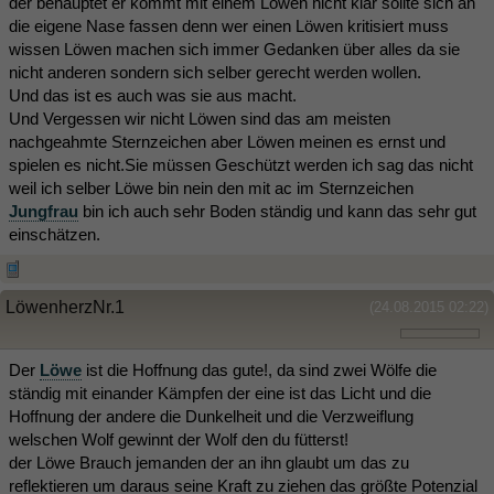
der behauptet er kommt mit einem Löwen nicht klar sollte sich an
die eigene Nase fassen denn wer einen Löwen kritisiert muss
wissen Löwen machen sich immer Gedanken über alles da sie
nicht anderen sondern sich selber gerecht werden wollen.
Und das ist es auch was sie aus macht.
Und Vergessen wir nicht Löwen sind das am meisten
nachgeahmte Sternzeichen aber Löwen meinen es ernst und
spielen es nicht.Sie müssen Geschützt werden ich sag das nicht
weil ich selber Löwe bin nein den mit ac im Sternzeichen
Jungfrau
bin ich auch sehr Boden ständig und kann das sehr gut
einschätzen.
LöwenherzNr.1
(24.08.2015 02:22)
Der
Löwe
ist die Hoffnung das gute!, da sind zwei Wölfe die
ständig mit einander Kämpfen der eine ist das Licht und die
Hoffnung der andere die Dunkelheit und die Verzweiflung
welschen Wolf gewinnt der Wolf den du fütterst!
der Löwe Brauch jemanden der an ihn glaubt um das zu
reflektieren um daraus seine Kraft zu ziehen das größte Potenzial