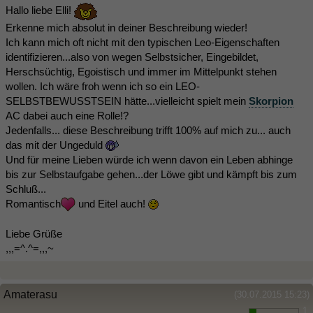
Hallo liebe Elli!
Erkenne mich absolut in deiner Beschreibung wieder!
Ich kann mich oft nicht mit den typischen Leo-Eigenschaften
identifizieren...also von wegen Selbstsicher, Eingebildet,
Herschsüchtig, Egoistisch und immer im Mittelpunkt stehen
wollen. Ich wäre froh wenn ich so ein LEO-
SELBSTBEWUSSTSEIN hätte...vielleicht spielt mein
Skorpion
AC dabei auch eine Rolle!?
Jedenfalls... diese Beschreibung trifft 100% auf mich zu... auch
das mit der Ungeduld
Und für meine Lieben würde ich wenn davon ein Leben abhinge
bis zur Selbstaufgabe gehen...der Löwe gibt und kämpft bis zum
Schluß...
Romantisch
und Eitel auch!
Liebe Grüße
,,,=^.^=,,,~
Amaterasu
(30.07.2015 15:23)
1