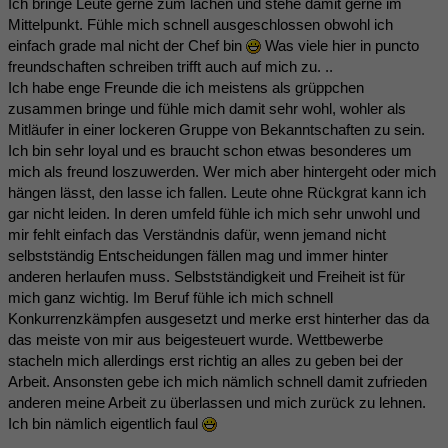
Ich bringe Leute gerne zum lachen und stehe damit gerne im
Mittelpunkt. Fühle mich schnell ausgeschlossen obwohl ich
einfach grade mal nicht der Chef bin
Was viele hier in puncto
freundschaften schreiben trifft auch auf mich zu. ..
Ich habe enge Freunde die ich meistens als grüppchen
zusammen bringe und fühle mich damit sehr wohl, wohler als
Mitläufer in einer lockeren Gruppe von Bekanntschaften zu sein.
Ich bin sehr loyal und es braucht schon etwas besonderes um
mich als freund loszuwerden. Wer mich aber hintergeht oder mich
hängen lässt, den lasse ich fallen. Leute ohne Rückgrat kann ich
gar nicht leiden. In deren umfeld fühle ich mich sehr unwohl und
mir fehlt einfach das Verständnis dafür, wenn jemand nicht
selbstständig Entscheidungen fällen mag und immer hinter
anderen herlaufen muss. Selbstständigkeit und Freiheit ist für
mich ganz wichtig. Im Beruf fühle ich mich schnell
Konkurrenzkämpfen ausgesetzt und merke erst hinterher das da
das meiste von mir aus beigesteuert wurde. Wettbewerbe
stacheln mich allerdings erst richtig an alles zu geben bei der
Arbeit. Ansonsten gebe ich mich nämlich schnell damit zufrieden
anderen meine Arbeit zu überlassen und mich zurück zu lehnen.
Ich bin nämlich eigentlich faul