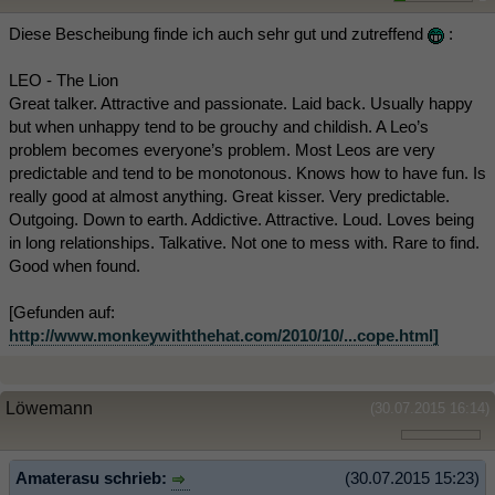
Diese Bescheibung finde ich auch sehr gut und zutreffend
:
LEO - The Lion
Great talker. Attractive and passionate. Laid back. Usually happy
but when unhappy tend to be grouchy and childish. A Leo’s
problem becomes everyone’s problem. Most Leos are very
predictable and tend to be monotonous. Knows how to have fun. Is
really good at almost anything. Great kisser. Very predictable.
Outgoing. Down to earth. Addictive. Attractive. Loud. Loves being
in long relationships. Talkative. Not one to mess with. Rare to find.
Good when found.
[Gefunden auf:
http://www.monkeywiththehat.com/2010/10/...cope.html]
Löwemann
(30.07.2015 16:14)
Amaterasu schrieb:
(30.07.2015 15:23)