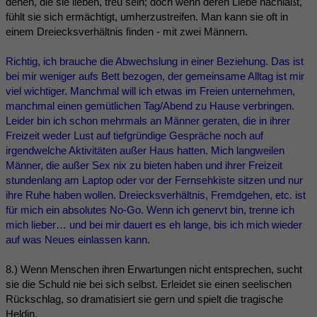
denen, die sie lieben, treu sein; doch wenn deren Liebe nachlaßt,
fühlt sie sich ermächtigt, umherzustreifen. Man kann sie oft in
einem Dreiecksverhältnis finden - mit zwei Männern.
Richtig, ich brauche die Abwechslung in einer Beziehung. Das ist
bei mir weniger aufs Bett bezogen, der gemeinsame Alltag ist mir
viel wichtiger. Manchmal will ich etwas im Freien unternehmen,
manchmal einen gemütlichen Tag/Abend zu Hause verbringen.
Leider bin ich schon mehrmals an Männer geraten, die in ihrer
Freizeit weder Lust auf tiefgründige Gespräche noch auf
irgendwelche Aktivitäten außer Haus hatten. Mich langweilen
Männer, die außer Sex nix zu bieten haben und ihrer Freizeit
stundenlang am Laptop oder vor der Fernsehkiste sitzen und nur
ihre Ruhe haben wollen. Dreiecksverhältnis, Fremdgehen, etc. ist
für mich ein absolutes No-Go. Wenn ich genervt bin, trenne ich
mich lieber… und bei mir dauert es eh lange, bis ich mich wieder
auf was Neues einlassen kann.
8.) Wenn Menschen ihren Erwartungen nicht entsprechen, sucht
sie die Schuld nie bei sich selbst. Erleidet sie einen seelischen
Rückschlag, so dramatisiert sie gern und spielt die tragische
Heldin.