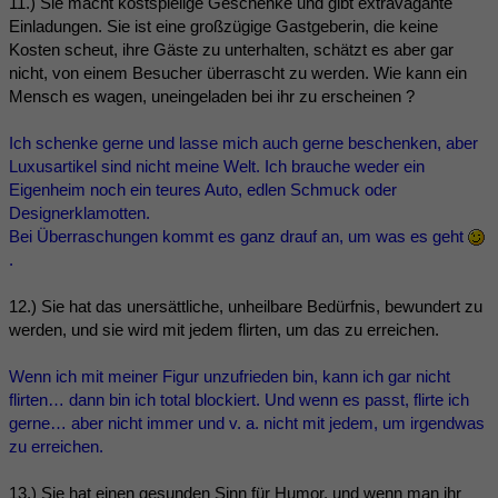
11.) Sie macht kostspielige Geschenke und gibt extravagante
Einladungen. Sie ist eine großzügige Gastgeberin, die keine
Kosten scheut, ihre Gäste zu unterhalten, schätzt es aber gar
nicht, von einem Besucher überrascht zu werden. Wie kann ein
Mensch es wagen, uneingeladen bei ihr zu erscheinen ?
Ich schenke gerne und lasse mich auch gerne beschenken, aber
Luxusartikel sind nicht meine Welt. Ich brauche weder ein
Eigenheim noch ein teures Auto, edlen Schmuck oder
Designerklamotten.
Bei Überraschungen kommt es ganz drauf an, um was es geht
.
12.) Sie hat das unersättliche, unheilbare Bedürfnis, bewundert zu
werden, und sie wird mit jedem flirten, um das zu erreichen.
Wenn ich mit meiner Figur unzufrieden bin, kann ich gar nicht
flirten… dann bin ich total blockiert. Und wenn es passt, flirte ich
gerne… aber nicht immer und v. a. nicht mit jedem, um irgendwas
zu erreichen.
13.) Sie hat einen gesunden Sinn für Humor, und wenn man ihr