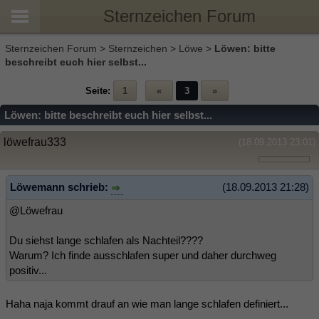
Sternzeichen Forum
Sternzeichen Forum
>
Sternzeichen
>
Löwe
>
Löwen: bitte
beschreibt euch hier selbst...
Seite:
1
«
3
»
Löwen: bitte beschreibt euch hier selbst...
löwefrau333
(18.09.2013 23:01)
Löwemann schrieb:
(18.09.2013 21:28)
@Löwefrau
Du siehst lange schlafen als Nachteil????
Warum? Ich finde ausschlafen super und daher durchweg
positiv...
Haha naja kommt drauf an wie man lange schlafen definiert...