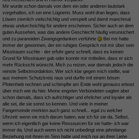
Mir wurde schon damals von dem ein oder anderen lautstark
vorgehalten, ich sei eine Lügnerin. Muss wohl dran liegen, dass
Löwen ziemlich vielschichtig und verspielt und damit manchmal
etwas undurchsichtig für andere erscheinen. Sicher auch an dem
guten Aussehen, was das andere Geschlecht häufig verunsichert
und zu paranoiden Zwangsgedanken verführte
Bei mir hatte
immer der gewonnen, der ein ruhiges Gespräch mit mir über sein
Misstrauen suchte - der erfuhr ganz schnell, dass es keinen
Grund für Misstrauen gab oder konnte mir mitteilen, dass er sich
mehr Rücksicht wünscht. Mich zu reizen, war damals jedoch die
reinste Selbstmordaktion. Wer sich klar gegen mich stellte, war
aus meinem Schutzkreis raus und durfte mit einem bösen
Pfotenhieb rechnen und schimpfte am Ende wohl genauso erbost
über mich wie du hier. Meine engsten Verbündeten sagten aber
schon damals, dass ich aufrichtiger und ehrlicher und loyaler als
alle sei, die sie sonst so kennen. Und viele in meiner
Fangemeinde merkten auch ganz schnell... egal zu welcher
Uhrzeit: wenn sie mich darum baten, war ich für sie da. Selbst,
wenn ich eigentlich gar keine Ressourcen für sie hatte- ich war
immer da. Und auch wenn ich nicht unbedingt eine jahrelange
Beziehung mit ihnen im Sinn hatte und mich nur an ihrer Liebe