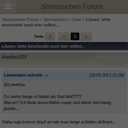
Sternzeichen Forum
Sternzeichen Forum
>
Sternzeichen
>
Löwe
>
Löwen: bitte
beschreibt euch hier selbst...
Seite:
1
«
3
»
Löwen: bitte beschreibt euch hier selbst...
löwefrau333
(18.09.2013 23:01)
Löwemann schrieb:
(18.09.2013 21:28)
@Löwefrau
Du siehst lange schlafen als Nachteil????
Warum? Ich finde ausschlafen super und daher durchweg
positiv...
Haha naja kommt drauf an wie man lange schlafen definiert...