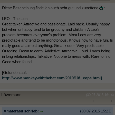
Diese Bescheibung finde ich auch sehr gut und zutreffend
:
LEO - The Lion
Great talker. Attractive and passionate. Laid back. Usually happy
but when unhappy tend to be grouchy and childish. A Leo’s
problem becomes everyone’s problem. Most Leos are very
predictable and tend to be monotonous. Knows how to have fun. Is
really good at almost anything. Great kisser. Very predictable.
Outgoing. Down to earth. Addictive. Attractive. Loud. Loves being
in long relationships. Talkative. Not one to mess with. Rare to find.
Good when found.
[Gefunden auf:
http://www.monkeywiththehat.com/2010/10/...cope.html]
Löwemann
(30.07.2015 16:14)
Amaterasu schrieb:
(30.07.2015 15:23)