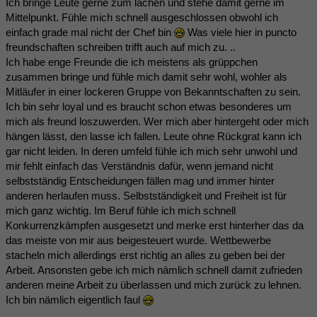
Ich bringe Leute gerne zum lachen und stehe damit gerne im
Mittelpunkt. Fühle mich schnell ausgeschlossen obwohl ich
einfach grade mal nicht der Chef bin
Was viele hier in puncto
freundschaften schreiben trifft auch auf mich zu. ..
Ich habe enge Freunde die ich meistens als grüppchen
zusammen bringe und fühle mich damit sehr wohl, wohler als
Mitläufer in einer lockeren Gruppe von Bekanntschaften zu sein.
Ich bin sehr loyal und es braucht schon etwas besonderes um
mich als freund loszuwerden. Wer mich aber hintergeht oder mich
hängen lässt, den lasse ich fallen. Leute ohne Rückgrat kann ich
gar nicht leiden. In deren umfeld fühle ich mich sehr unwohl und
mir fehlt einfach das Verständnis dafür, wenn jemand nicht
selbstständig Entscheidungen fällen mag und immer hinter
anderen herlaufen muss. Selbstständigkeit und Freiheit ist für
mich ganz wichtig. Im Beruf fühle ich mich schnell
Konkurrenzkämpfen ausgesetzt und merke erst hinterher das da
das meiste von mir aus beigesteuert wurde. Wettbewerbe
stacheln mich allerdings erst richtig an alles zu geben bei der
Arbeit. Ansonsten gebe ich mich nämlich schnell damit zufrieden
anderen meine Arbeit zu überlassen und mich zurück zu lehnen.
Ich bin nämlich eigentlich faul