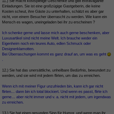
11.) Sie macht kostspielige Geschenke und gibt extravagante
Einladungen. Sie ist eine großzügige Gastgeberin, die keine
Kosten scheut, ihre Gäste zu unterhalten, schätzt es aber gar
nicht, von einem Besucher überrascht zu werden. Wie kann ein
Mensch es wagen, uneingeladen bei ihr zu erscheinen ?
Ich schenke gerne und lasse mich auch gerne beschenken, aber
Luxusartikel sind nicht meine Welt. Ich brauche weder ein
Eigenheim noch ein teures Auto, edlen Schmuck oder
Designerklamotten.
Bei Überraschungen kommt es ganz drauf an, um was es geht
.
12.) Sie hat das unersättliche, unheilbare Bedürfnis, bewundert zu
werden, und sie wird mit jedem flirten, um das zu erreichen.
Wenn ich mit meiner Figur unzufrieden bin, kann ich gar nicht
flirten… dann bin ich total blockiert. Und wenn es passt, flirte ich
gerne… aber nicht immer und v. a. nicht mit jedem, um irgendwas
zu erreichen.
13.) Sie hat einen gesunden Sinn für Humor, und wenn man ihr