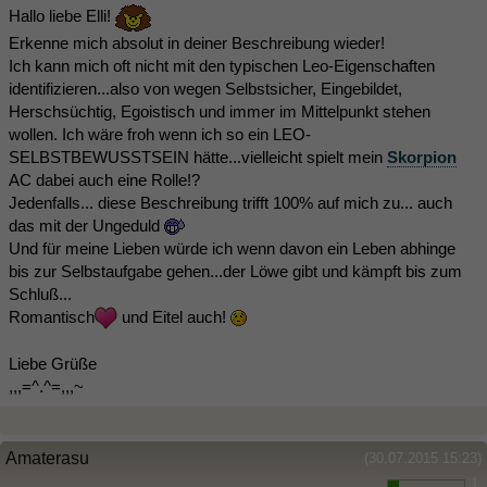
Hallo liebe Elli!
Erkenne mich absolut in deiner Beschreibung wieder!
Ich kann mich oft nicht mit den typischen Leo-Eigenschaften
identifizieren...also von wegen Selbstsicher, Eingebildet,
Herschsüchtig, Egoistisch und immer im Mittelpunkt stehen
wollen. Ich wäre froh wenn ich so ein LEO-
SELBSTBEWUSSTSEIN hätte...vielleicht spielt mein
Skorpion
AC dabei auch eine Rolle!?
Jedenfalls... diese Beschreibung trifft 100% auf mich zu... auch
das mit der Ungeduld
Und für meine Lieben würde ich wenn davon ein Leben abhinge
bis zur Selbstaufgabe gehen...der Löwe gibt und kämpft bis zum
Schluß...
Romantisch
und Eitel auch!
Liebe Grüße
,,,=^.^=,,,~
Amaterasu
(30.07.2015 15:23)
1