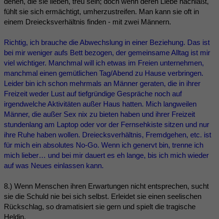
denen, die sie lieben, treu sein; doch wenn deren Liebe nachlaßt,
fühlt sie sich ermächtigt, umherzustreifen. Man kann sie oft in
einem Dreiecksverhältnis finden - mit zwei Männern.
Richtig, ich brauche die Abwechslung in einer Beziehung. Das ist
bei mir weniger aufs Bett bezogen, der gemeinsame Alltag ist mir
viel wichtiger. Manchmal will ich etwas im Freien unternehmen,
manchmal einen gemütlichen Tag/Abend zu Hause verbringen.
Leider bin ich schon mehrmals an Männer geraten, die in ihrer
Freizeit weder Lust auf tiefgründige Gespräche noch auf
irgendwelche Aktivitäten außer Haus hatten. Mich langweilen
Männer, die außer Sex nix zu bieten haben und ihrer Freizeit
stundenlang am Laptop oder vor der Fernsehkiste sitzen und nur
ihre Ruhe haben wollen. Dreiecksverhältnis, Fremdgehen, etc. ist
für mich ein absolutes No-Go. Wenn ich genervt bin, trenne ich
mich lieber… und bei mir dauert es eh lange, bis ich mich wieder
auf was Neues einlassen kann.
8.) Wenn Menschen ihren Erwartungen nicht entsprechen, sucht
sie die Schuld nie bei sich selbst. Erleidet sie einen seelischen
Rückschlag, so dramatisiert sie gern und spielt die tragische
Heldin.