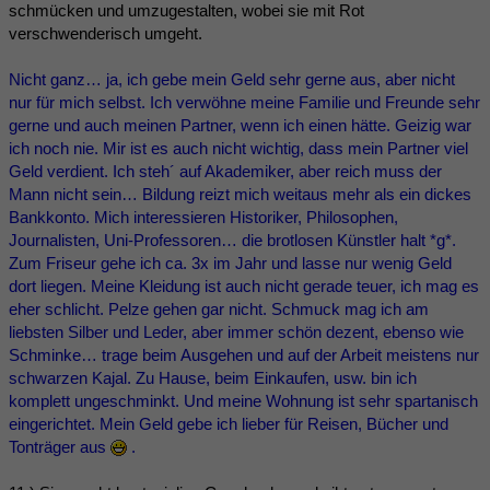
schmücken und umzugestalten, wobei sie mit Rot
verschwenderisch umgeht.
Nicht ganz… ja, ich gebe mein Geld sehr gerne aus, aber nicht
nur für mich selbst. Ich verwöhne meine Familie und Freunde sehr
gerne und auch meinen Partner, wenn ich einen hätte. Geizig war
ich noch nie. Mir ist es auch nicht wichtig, dass mein Partner viel
Geld verdient. Ich steh´ auf Akademiker, aber reich muss der
Mann nicht sein… Bildung reizt mich weitaus mehr als ein dickes
Bankkonto. Mich interessieren Historiker, Philosophen,
Journalisten, Uni-Professoren… die brotlosen Künstler halt *g*.
Zum Friseur gehe ich ca. 3x im Jahr und lasse nur wenig Geld
dort liegen. Meine Kleidung ist auch nicht gerade teuer, ich mag es
eher schlicht. Pelze gehen gar nicht. Schmuck mag ich am
liebsten Silber und Leder, aber immer schön dezent, ebenso wie
Schminke… trage beim Ausgehen und auf der Arbeit meistens nur
schwarzen Kajal. Zu Hause, beim Einkaufen, usw. bin ich
komplett ungeschminkt. Und meine Wohnung ist sehr spartanisch
eingerichtet. Mein Geld gebe ich lieber für Reisen, Bücher und
Tonträger aus
.