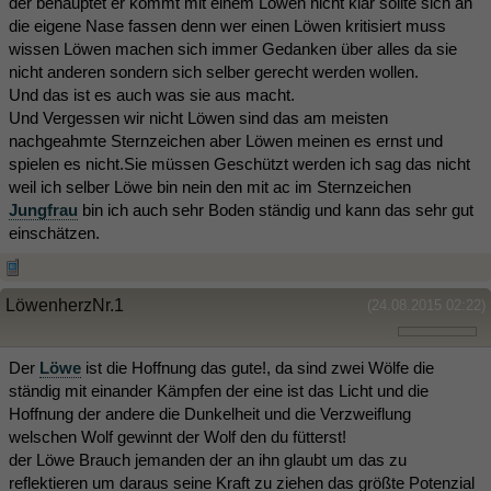
der behauptet er kommt mit einem Löwen nicht klar sollte sich an
die eigene Nase fassen denn wer einen Löwen kritisiert muss
wissen Löwen machen sich immer Gedanken über alles da sie
nicht anderen sondern sich selber gerecht werden wollen.
Und das ist es auch was sie aus macht.
Und Vergessen wir nicht Löwen sind das am meisten
nachgeahmte Sternzeichen aber Löwen meinen es ernst und
spielen es nicht.Sie müssen Geschützt werden ich sag das nicht
weil ich selber Löwe bin nein den mit ac im Sternzeichen
Jungfrau
bin ich auch sehr Boden ständig und kann das sehr gut
einschätzen.
LöwenherzNr.1
(24.08.2015 02:22)
Der
Löwe
ist die Hoffnung das gute!, da sind zwei Wölfe die
ständig mit einander Kämpfen der eine ist das Licht und die
Hoffnung der andere die Dunkelheit und die Verzweiflung
welschen Wolf gewinnt der Wolf den du fütterst!
der Löwe Brauch jemanden der an ihn glaubt um das zu
reflektieren um daraus seine Kraft zu ziehen das größte Potenzial