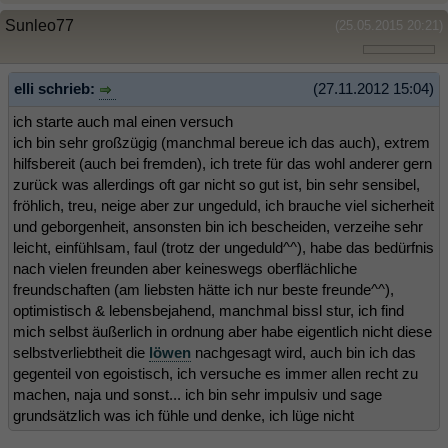
Sunleo77
(25.05.2015 20:21)
elli schrieb:
(27.11.2012 15:04)
ich starte auch mal einen versuch
ich bin sehr großzügig (manchmal bereue ich das auch), extrem
hilfsbereit (auch bei fremden), ich trete für das wohl anderer gern
zurück was allerdings oft gar nicht so gut ist, bin sehr sensibel,
fröhlich, treu, neige aber zur ungeduld, ich brauche viel sicherheit
und geborgenheit, ansonsten bin ich bescheiden, verzeihe sehr
leicht, einfühlsam, faul (trotz der ungeduld^^), habe das bedürfnis
nach vielen freunden aber keineswegs oberflächliche
freundschaften (am liebsten hätte ich nur beste freunde^^),
optimistisch & lebensbejahend, manchmal bissl stur, ich find
mich selbst äußerlich in ordnung aber habe eigentlich nicht diese
selbstverliebtheit die
löwen
nachgesagt wird, auch bin ich das
gegenteil von egoistisch, ich versuche es immer allen recht zu
machen, naja und sonst... ich bin sehr impulsiv und sage
grundsätzlich was ich fühle und denke, ich lüge nicht