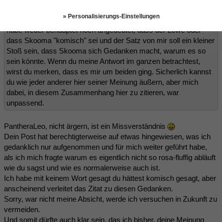
ich dir in eine Thread antworten "Alpha, das habe ich gar nicht
» Personalisierungs-Einstellungen
behauptet" das ist etwas nervig und anstrengend.
Also, ich
habe weder behauptet noch angedeutet, dass der Löwe oder
dass Skooma "komisch" sei und der Satz von mir soll ein kleiner
Stoß sein, dass Skooma sich Gedanken macht, warum es so
sein könnte. Wenn du meine Antwort im ganzen betrachtest,
wirst du merken, dass es mir um beiden ging. Sicherlich kannst
du wie jeder anderer hier seiner Meinung äußern, aber mich
dabei, in diesem Zusammenhang hier zu zitieren, war
unpassend.
PantheraLeo, nicht ärgern, ist ein Missverständnis
Dein Post hat berechtigterweise auf etwas hingewiesen, was ich
gedanklich nur aufgenommen und für mich weiter geführt habe,
als ich mich fragte warum es eigentlich nicht so rosa-fluffig abläuft
wie du sagst und wie es normalerweise auch ist.
Ich habe mit keinem Wort gesagt du hättest komisch gesagt, aber
anscheinend verleitet das Zitat zu diesen Gedanken.
Sorry, war nicht meine Absicht, werde ich versuchen in Zukunft zu
vermeiden.
Und somit dürfte auch klar sein, das ich bisher, deine Meinung