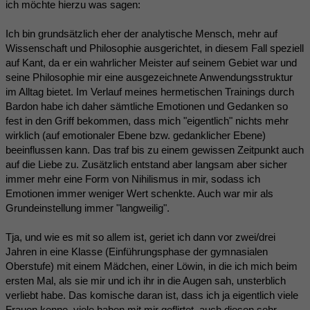
ich möchte hierzu was sagen:
Ich bin grundsätzlich eher der analytische Mensch, mehr auf
Wissenschaft und Philosophie ausgerichtet, in diesem Fall speziell
auf Kant, da er ein wahrlicher Meister auf seinem Gebiet war und
seine Philosophie mir eine ausgezeichnete Anwendungsstruktur
im Alltag bietet. Im Verlauf meines hermetischen Trainings durch
Bardon habe ich daher sämtliche Emotionen und Gedanken so
fest in den Griff bekommen, dass mich "eigentlich" nichts mehr
wirklich (auf emotionaler Ebene bzw. gedanklicher Ebene)
beeinflussen kann. Das traf bis zu einem gewissen Zeitpunkt auch
auf die Liebe zu. Zusätzlich entstand aber langsam aber sicher
immer mehr eine Form von Nihilismus in mir, sodass ich
Emotionen immer weniger Wert schenkte. Auch war mir als
Grundeinstellung immer "langweilig".
Tja, und wie es mit so allem ist, geriet ich dann vor zwei/drei
Jahren in eine Klasse (Einführungsphase der gymnasialen
Oberstufe) mit einem Mädchen, einer Löwin, in die ich mich beim
ersten Mal, als sie mir und ich ihr in die Augen sah, unsterblich
verliebt habe. Das komische daran ist, dass ich ja eigentlich viele
Frauen kenne, viele haben mit mir geflirtet, auch diesen sehr