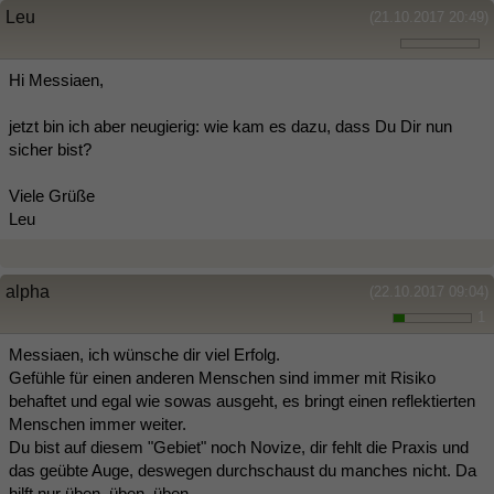
Leu
(21.10.2017 20:49)
Hi Messiaen,
jetzt bin ich aber neugierig: wie kam es dazu, dass Du Dir nun
sicher bist?
Viele Grüße
Leu
alpha
(22.10.2017 09:04)
1
Messiaen, ich wünsche dir viel Erfolg.
Gefühle für einen anderen Menschen sind immer mit Risiko
behaftet und egal wie sowas ausgeht, es bringt einen reflektierten
Menschen immer weiter.
Du bist auf diesem "Gebiet" noch Novize, dir fehlt die Praxis und
das geübte Auge, deswegen durchschaust du manches nicht. Da
hilft nur üben, üben, üben.