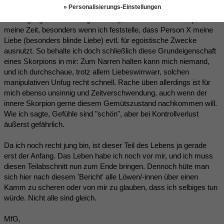
» Personalisierungs-Einstellungen
Person fehlt, oder nicht geweckt werden kann (trotz der
Aufbringung der notwendigen Mittel), so verschwende ich ja nur
meine Zeit, besonders wenn ich feststelle, dass Person X meine
Liebe (besonders blinde Liebe) evtl. für egoistische Zwecke
ausnutzt. So behalte ich doch schließlich diese Grundeigenschaft
eines Skorpions in mir: Zum Narren halten kann mich niemand,
und ich durchschaue, trotz allem Liebeswirrwarr, solchen
manipulativen Unfug recht schnell. Rache üben allerdings ist für
mich ebenso unsinnig und Zeitverschwendung, auch wenn der
innere Skorpion gerne diesem Gemütszustand nachkommen will.
Wie ich sagte, Gefühle sind "schön", aber bei Kontrollverlust
äußerst gefährlich.
Da ich noch recht jung bin, ist dieser Teil des Lebens ja gerade
erst der Anfang. Das Leben habe ich noch vor mir, und ich muss
diesen Teilabschnitt nun zum Ende bringen. Dennoch hüte man
sich hier nach diesem 'Bericht' alle Löwen/-innen über einen
Kamm zu scheren oder von mir zu glauben, dass ich selbiges tun
würde. Nicht alle sind gleich.
MfG,