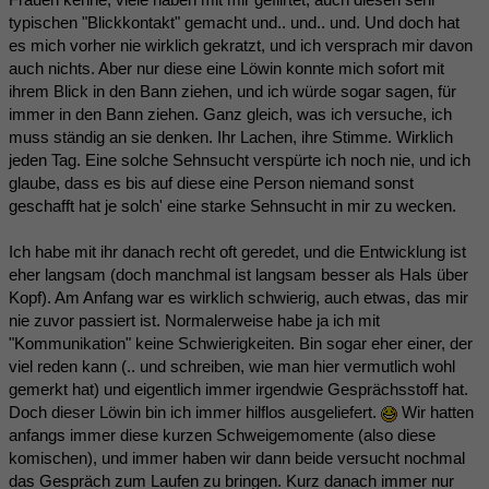
typischen "Blickkontakt" gemacht und.. und.. und. Und doch hat
es mich vorher nie wirklich gekratzt, und ich versprach mir davon
auch nichts. Aber nur diese eine Löwin konnte mich sofort mit
ihrem Blick in den Bann ziehen, und ich würde sogar sagen, für
immer in den Bann ziehen. Ganz gleich, was ich versuche, ich
muss ständig an sie denken. Ihr Lachen, ihre Stimme. Wirklich
jeden Tag. Eine solche Sehnsucht verspürte ich noch nie, und ich
glaube, dass es bis auf diese eine Person niemand sonst
geschafft hat je solch' eine starke Sehnsucht in mir zu wecken.
Ich habe mit ihr danach recht oft geredet, und die Entwicklung ist
eher langsam (doch manchmal ist langsam besser als Hals über
Kopf). Am Anfang war es wirklich schwierig, auch etwas, das mir
nie zuvor passiert ist. Normalerweise habe ja ich mit
"Kommunikation" keine Schwierigkeiten. Bin sogar eher einer, der
viel reden kann (.. und schreiben, wie man hier vermutlich wohl
gemerkt hat) und eigentlich immer irgendwie Gesprächsstoff hat.
Doch dieser Löwin bin ich immer hilflos ausgeliefert.
Wir hatten
anfangs immer diese kurzen Schweigemomente (also diese
komischen), und immer haben wir dann beide versucht nochmal
das Gespräch zum Laufen zu bringen. Kurz danach immer nur