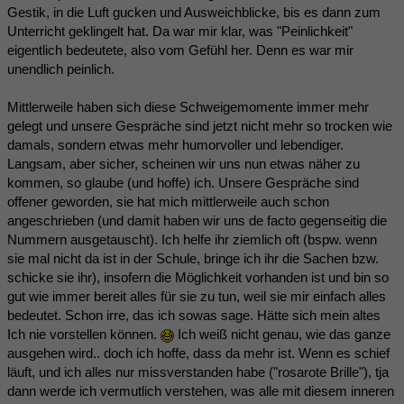
Gestik, in die Luft gucken und Ausweichblicke, bis es dann zum
Unterricht geklingelt hat. Da war mir klar, was "Peinlichkeit"
eigentlich bedeutete, also vom Gefühl her. Denn es war mir
unendlich peinlich.
Mittlerweile haben sich diese Schweigemomente immer mehr
gelegt und unsere Gespräche sind jetzt nicht mehr so trocken wie
damals, sondern etwas mehr humorvoller und lebendiger.
Langsam, aber sicher, scheinen wir uns nun etwas näher zu
kommen, so glaube (und hoffe) ich. Unsere Gespräche sind
offener geworden, sie hat mich mittlerweile auch schon
angeschrieben (und damit haben wir uns de facto gegenseitig die
Nummern ausgetauscht). Ich helfe ihr ziemlich oft (bspw. wenn
sie mal nicht da ist in der Schule, bringe ich ihr die Sachen bzw.
schicke sie ihr), insofern die Möglichkeit vorhanden ist und bin so
gut wie immer bereit alles für sie zu tun, weil sie mir einfach alles
bedeutet. Schon irre, das ich sowas sage. Hätte sich mein altes
Ich nie vorstellen können.
Ich weiß nicht genau, wie das ganze
ausgehen wird.. doch ich hoffe, dass da mehr ist. Wenn es schief
läuft, und ich alles nur missverstanden habe ("rosarote Brille"), tja
dann werde ich vermutlich verstehen, was alle mit diesem inneren