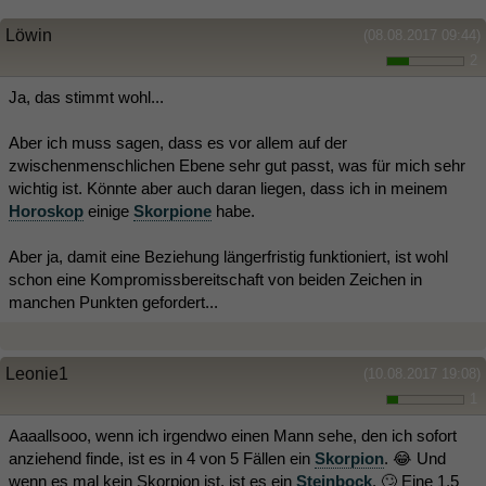
Löwin
(08.08.2017 09:44)
2
Ja, das stimmt wohl...
Aber ich muss sagen, dass es vor allem auf der
zwischenmenschlichen Ebene sehr gut passt, was für mich sehr
wichtig ist. Könnte aber auch daran liegen, dass ich in meinem
Horoskop
einige
Skorpione
habe.
Aber ja, damit eine Beziehung längerfristig funktioniert, ist wohl
schon eine Kompromissbereitschaft von beiden Zeichen in
manchen Punkten gefordert...
Leonie1
(10.08.2017 19:08)
1
Aaaallsooo, wenn ich irgendwo einen Mann sehe, den ich sofort
anziehend finde, ist es in 4 von 5 Fällen ein
Skorpion
. 😂 Und
wenn es mal kein Skorpion ist, ist es ein
Steinbock
. 🙄 Eine 1,5