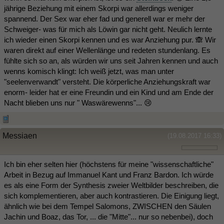
jährige Beziehung mit einem Skorpi war allerdings weniger
spannend. Der Sex war eher fad und generell war er mehr der
Schweiger- was für mich als Löwin gar nicht geht. Neulich lernte
ich wieder einen Skorpi kennen und es war Anziehung pur. 🙈 Wir
waren direkt auf einer Wellenlänge und redeten stundenlang. Es
fühlte sich so an, als würden wir uns seit Jahren kennen und auch
wenns komisch klingt: Ich weiß jetzt, was man unter
"seelenverwandt" versteht. Die körperliche Anziehungskraft war
enorm- leider hat er eine Freundin und ein Kind und am Ende der
Nacht blieben uns nur " Waswärewenns"... 😢
Messiaen
(19.08.2017 16:33)
Ich bin eher selten hier (höchstens für meine "wissenschaftliche"
Arbeit in Bezug auf Immanuel Kant und Franz Bardon. Ich würde
es als eine Form der Synthesis zweier Weltbilder beschreiben, die
sich komplementieren, aber auch kontrastieren. Die Einigung liegt,
ähnlich wie bei dem Tempel Salomons, ZWISCHEN den Säulen
Jachin und Boaz, das Tor, ... die "Mitte"... nur so nebenbei), doch