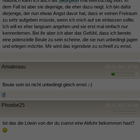
Natürlich kann ich auch als
Skorpion
mal eifersüchtig sein. In
dem Fall ist aber sie diejenige, die eher dazu neigt. Ich bin dafür
derjenige, der nun etwas Angst davor hat, dass er seinen Freiraum
zu sehr aufgeben müsste, wenn ich mich auf sie einlassen sollte.
Ich will es eher langsam angehen und sie erst mal einfach nur
kennenlernen. Bei ihr aber ich aber das Gefühl, dass ich bereits
eine potenzielle Beute zu sein scheine, die sie nun unbedingt jagen
und erlegen möchte. Mir wird das irgendwie zu schnell zu ernst.
Amaterasu
(30.11.2017 10:32)
1
Beute sein ist nicht unbedingt gleich ernst ;-)
Phoebe25
(30.11.2017 10:44)
Ist das die Löwin von der du zuerst eine Abfuhr bekommen hast?