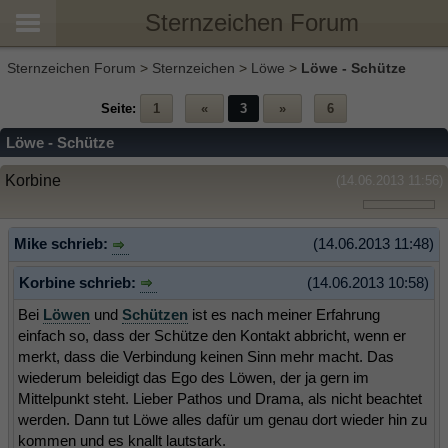
Sternzeichen Forum
Sternzeichen Forum
>
Sternzeichen
>
Löwe
>
Löwe - Schütze
Seite:
1
«
3
»
6
Löwe - Schütze
Korbine
(14.06.2013 11:56)
Mike schrieb:
(14.06.2013 11:48)
Korbine schrieb:
(14.06.2013 10:58)
Bei
Löwen
und
Schützen
ist es nach meiner Erfahrung
einfach so, dass der Schütze den Kontakt abbricht, wenn er
merkt, dass die Verbindung keinen Sinn mehr macht. Das
wiederum beleidigt das Ego des Löwen, der ja gern im
Mittelpunkt steht. Lieber Pathos und Drama, als nicht beachtet
werden. Dann tut Löwe alles dafür um genau dort wieder hin zu
kommen und es knallt lautstark.