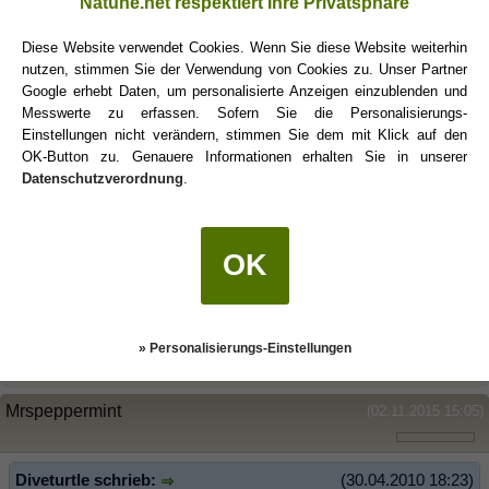
Natune.net respektiert Ihre Privatsphäre
Bin nun seit 8 Jahren mit einem Schützemann zusammen und es
wird nie langweilig. Wir reisen sehr viel, essen gerne, trinken gerne
Diese Website verwendet Cookies. Wenn Sie diese Website weiterhin
und er gibt mir die Aufmerksamkeit, die ich als Löwin brauche
nutzen, stimmen Sie der Verwendung von Cookies zu. Unser Partner
;-).Wir sind beide keine Kletten, sind gerne unabhängig.
Google erhebt Daten, um personalisierte Anzeigen einzublenden und
Er und ich wollen immer was neues Entdecken, auf dem Sofa
Messwerte zu erfassen. Sofern Sie die Personalisierungs-
liegen und Fernsehen gibt es äussert selten.
Einstellungen nicht verändern, stimmen Sie dem mit Klick auf den
OK-Button zu. Genauere Informationen erhalten Sie in unserer
Und das Wichtigste ist - ich kann mit ihm stundenlang einfach nur
Datenschutzverordnung
.
Reden.
Leu
(11.08.2015 17:42)
OK
Verstehe ich das richtig: Du willst diese Frau... aber nur, wenn sie
keine Depressionen bekommt?
» Personalisierungs-Einstellungen
Mrspeppermint
(02.11.2015 15:05)
Diveturtle schrieb:
(30.04.2010 18:23)