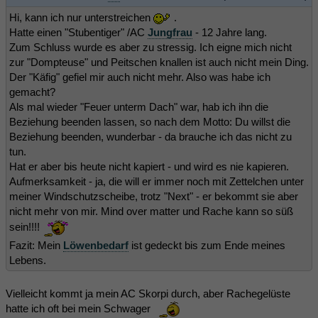
Hi, kann ich nur unterstreichen
.
Hatte einen "Stubentiger" /AC
Jungfrau
- 12 Jahre lang.
Zum Schluss wurde es aber zu stressig. Ich eigne mich nicht
zur "Dompteuse" und Peitschen knallen ist auch nicht mein Ding.
Der "Käfig" gefiel mir auch nicht mehr. Also was habe ich
gemacht?
Als mal wieder "Feuer unterm Dach" war, hab ich ihn die
Beziehung beenden lassen, so nach dem Motto: Du willst die
Beziehung beenden, wunderbar - da brauche ich das nicht zu
tun.
Hat er aber bis heute nicht kapiert - und wird es nie kapieren.
Aufmerksamkeit - ja, die will er immer noch mit Zettelchen unter
meiner Windschutzscheibe, trotz "Next" - er bekommt sie aber
nicht mehr von mir. Mind over matter und Rache kann so süß
sein!!!!
Fazit: Mein
Löwenbedarf
ist gedeckt bis zum Ende meines
Lebens.
Vielleicht kommt ja mein AC Skorpi durch, aber Rachegelüste
hatte ich oft bei mein Schwager