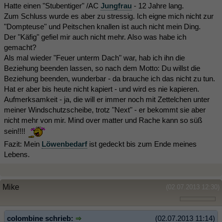
Hatte einen "Stubentiger" /AC
Jungfrau
- 12 Jahre lang.
Zum Schluss wurde es aber zu stressig. Ich eigne mich nicht zur
"Dompteuse" und Peitschen knallen ist auch nicht mein Ding.
Der "Käfig" gefiel mir auch nicht mehr. Also was habe ich
gemacht?
Als mal wieder "Feuer unterm Dach" war, hab ich ihn die
Beziehung beenden lassen, so nach dem Motto: Du willst die
Beziehung beenden, wunderbar - da brauche ich das nicht zu tun.
Hat er aber bis heute nicht kapiert - und wird es nie kapieren.
Aufmerksamkeit - ja, die will er immer noch mit Zettelchen unter
meiner Windschutzscheibe, trotz "Next" - er bekommt sie aber
nicht mehr von mir. Mind over matter und Rache kann so süß
sein!!!!
Fazit: Mein
Löwenbedarf
ist gedeckt bis zum Ende meines
Lebens.
Mike
(02.07.2013 12:30)
colombine schrieb:
(02.07.2013 11:14)