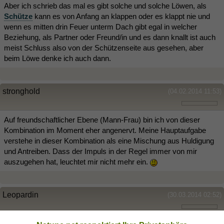
Aber ich schrieb das mal es gibt solche und solche Löwen, als
Schütze
kann es von Anfang an klappen oder es klappt nie und
wenn es mitten drin Feuer unterm Dach gibt egal in welcher
Beziehung, als Partner oder Freund/in und es dann knallt ist auch
meist Schluss also von der Schützenseite aus gesehen, aber
beim Löwe denke ich auch dann.
stronghold
(04.02.2014 11:53)
Auf freundschaftlicher Ebene (Mann-Frau) bin ich von dieser
Kombination im Moment eher angenervt. Meine Hauptaufgabe
verstehe in dieser Kombination als eine Mischung aus Huldigung
und Antreiben. Dass der Impuls in der Regel immer von mir
auszugehen hat, leuchtet mir nicht mehr ein.
Leopardin
(30.03.2014 02:52)
Ich finde die Kombination
Löwe-Schütze
perfekt.