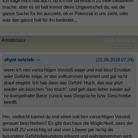
Ich frage mich halt auch, ob ich mir da einfach zu viele Gedanken
mache, aber es ist halt immer diese Ungewissheit da, wie die
ganze Sache für ihn aussieht, ob er Potenzial in uns sieht, oder
was das ganze halt für ihn bedeutet...
Amaterasu
(22.06.2018 08:31)
shynt schrieb:
(22.06.2018 07:24)
wenn ich nen vorsichtigen Vorstoß wage und mal bissl Emotion
oder Gefühle zeige, er das vollkommen ignoriert und gar nicht
drauf eingeht. Ich hab dann das Gefühl: Huch, das war jetzt
wieder ein bisschen "too much", und geh dann lieber wieder auf
ne kumpelhafte Basis zurück was Gespräche bzw. Geschreibe
betrifft.
Hm, vielleicht kannst du mal einen solchen vorsichtigen Vorstoß
genauer beschteiben? Es gibt durchaus die Möglichkeit, dass der
Vorstoß ZU vorsichtig ist und vom
Löwen
gar nichg als
besondere Gefühlsbekundung erkannt und wahrgenommen wird.