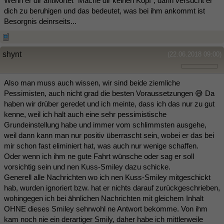
Wenn er dir antwortet "Mache dir keinen Kopf", dann versucht er
dich zu beruhigen und das bedeutet, was bei ihm ankommt ist
Besorgnis deinrseits...
shynt
(22.06.2018 09:00)
Also man muss auch wissen, wir sind beide ziemliche
Pessimisten, auch nicht grad die besten Voraussetzungen 😅 Da
haben wir drüber geredet und ich meinte, dass ich das nur zu gut
kenne, weil ich halt auch eine sehr pessimistische
Grundeinstellung habe und immer vom schlimmsten ausgehe,
weil dann kann man nur positiv überrascht sein, wobei er das bei
mir schon fast eliminiert hat, was auch nur wenige schaffen.
Oder wenn ich ihm ne gute Fahrt wünsche oder sag er soll
vorsichtig sein und nen Kuss-Smiley dazu schicke.
Generell alle Nachrichten wo ich nen Kuss-Smiley mitgeschickt
hab, wurden ignoriert bzw. hat er nichts darauf zurückgeschrieben,
wohingegen ich bei ähnlichen Nachrichten mit gleichem Inhalt
OHNE dieses Smiley sehrwohl ne Antwort bekomme. Von ihm
kam noch nie ein derartiger Smily, daher habe ich mittlerweile