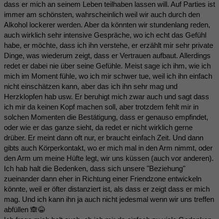
dass er mich an seinem Leben teilhaben lassen will. Auf Parties ist
immer am schönsten, wahrscheinlich weil wir auch durch den
Alkohol lockerer werden. Aber da könnten wir stundenlang reden,
auch wirklich sehr intensive Gespräche, wo ich echt das Gefühl
habe, er möchte, dass ich ihn verstehe, er erzählt mir sehr private
Dinge, was wiederum zeigt, dass er Vertrauen aufbaut. Allerdings
redet er dabei nie über seine Gefühle. Meist sage ich ihm, wie ich
mich im Moment fühle, wo ich mir schwer tue, weil ich ihn einfach
nicht einschätzen kann, aber das ich ihn sehr mag und
Herzklopfen hab usw. Er beruhigt mich zwar auch und sagt dass
ich mir da keinen Kopf machen soll, aber trotzdem fehlt mir in
solchen Momenten die Bestätigung, dass er genauso empfindet,
oder wie er das ganze sieht, da redet er nicht wirklich gerne
drüber. Er meint dann oft nur, er braucht einfach Zeit. Und dann
gibts auch Körperkontakt, wo er mich mal in den Arm nimmt, oder
den Arm um meine Hüfte legt, wir uns küssen (auch vor anderen).
Ich hab halt die Bedenken, dass sich unsere "Beziehung"
zueinander dann eher in Richtung einer Friendzone entwickeln
könnte, weil er öfter distanziert ist, als dass er zeigt dass er mich
mag. Und ich kann ihn ja auch nicht jedesmal wenn wir uns treffen
abfüllen 🙈😂