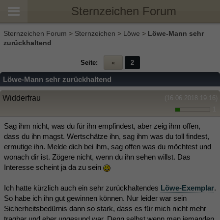
Sternzeichen Forum
Sternzeichen Forum
>
Sternzeichen
>
Löwe
>
Löwe-Mann sehr
zurückhaltend
Seite:
«
2
Löwe-Mann sehr zurückhaltend
Widderfrau
(16.06.2018 19:16)
1
Sag ihm nicht, was du für ihn empfindest, aber zeig ihm offen,
dass du ihn magst. Wertschätze ihn, sag ihm was du toll findest,
ermutige ihn. Melde dich bei ihm, sag offen was du möchtest und
wonach dir ist. Zögere nicht, wenn du ihn sehen willst. Das
Interesse scheint ja da zu sein
Ich hatte kürzlich auch ein sehr zurückhaltendes
Löwe-Exemplar
.
So habe ich ihn gut gewinnen können. Nur leider war sein
Sicherheitsbedürnis dann so stark, dass es für mich nicht mehr
tragbar und eher ungesund war. Denn selbst wenn man jemanden