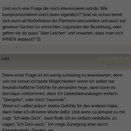
Und noch eine Frage die mich interessieren würde: Wie
kompromissbereit sind Löwen eigentlich? Sind sie schon bereit
sich auch aif Bedürfnisse der Partnerin einzustellen und auch auf
gewisse Sachen zu verzichten zugunsten der Beziehung, oder
gehen sie da quasi "über Leichen" und erwarten, dass man sich
IHNEN anpasst? 🤔
Leu
(22.06.2018 07:49)
Deine erste Frage ist ein wenig schwierig zu beantworten, denn
von mir kenne ich beide Möglichkeiten: wenn ich selbst nur
freundschaftliche Gefühle für jemanden hege, dann kann es
durchaus vorkommen, dass ich Liebesbekundungen einfach
"übergehe", oder mich "rausrede".
Wenn ich selbst jedoch starke Gefühle für den anderen habe,
dann habe ich oft keine Worte dafür. Und wenn so jemand zu mir
sagt: "Ich liebe Dich", dann finde ich es einfach einfallslos zu
sagen: "Ich Dich auch." Ich zeige Zuneigung eher durch
Körperkontakt, Gesten, etc.