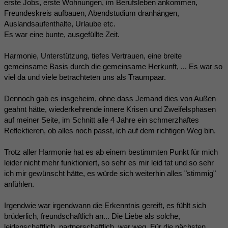
erste Jobs, erste Wohnungen, im Berufsleben ankommen,
Freundeskreis aufbauen, Abendstudium dranhängen,
Auslandsaufenthalte, Urlaube etc.
Es war eine bunte, ausgefüllte Zeit.
Harmonie, Unterstützung, tiefes Vertrauen, eine breite
gemeinsame Basis durch die gemeinsame Herkunft, ... Es war so
viel da und viele betrachteten uns als Traumpaar.
Dennoch gab es insgeheim, ohne dass Jemand dies von Außen
geahnt hätte, wiederkehrende innere Krisen und Zweifelsphasen
auf meiner Seite, im Schnitt alle 4 Jahre ein schmerzhaftes
Reflektieren, ob alles noch passt, ich auf dem richtigen Weg bin.
Trotz aller Harmonie hat es ab einem bestimmten Punkt für mich
leider nicht mehr funktioniert, so sehr es mir leid tat und so sehr
ich mir gewünscht hätte, es würde sich weiterhin alles "stimmig"
anfühlen.
Irgendwie war irgendwann die Erkenntnis gereift, es fühlt sich
brüderlich, freundschaftlich an... Die Liebe als solche,
leidenschaftlich, partnerschaftlich, war weg. Für die nächsten