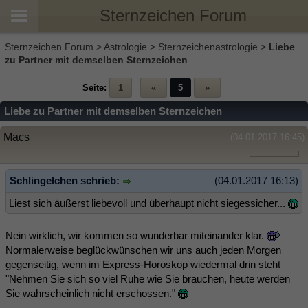
Sternzeichen Forum
Sternzeichen Forum
>
Astrologie
>
Sternzeichenastrologie
>
Liebe
zu Partner mit demselben Sternzeichen
Seite:
1
«
5
»
Liebe zu Partner mit demselben Sternzeichen
Macs
(04.01.2017 16:45)
Schlingelchen schrieb:
(04.01.2017 16:13)
Liest sich äußerst liebevoll und überhaupt nicht siegessicher...
Nein wirklich, wir kommen so wunderbar miteinander klar.
Normalerweise beglückwünschen wir uns auch jeden Morgen
gegenseitig, wenn im Express-Horoskop wiedermal drin steht
"Nehmen Sie sich so viel Ruhe wie Sie brauchen, heute werden
Sie wahrscheinlich nicht erschossen."