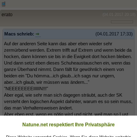
erato
(04.01.2017 20:18)
Macs schrieb:
(04.01.2017 17:33)
Auf der anderen Seite kann das aber eben wieder sehr
zermürbend werden. Extrem trifft auf Extrem und wenn beide da
hocken, dann können sie bis in die Ewigkeit dort hocken bleiben.
Und dann setzt eben dieses Schuheaustauschen ein, wenn das
ganze Überhand nimmt. Dann fällt für gewöhnlich einem von
beiden ein "Du hömma...ich glaub...ich sags nur ungern,
aber...ich glaub, wir müssen was ändern..."
"NEEEEEEEEIIIIIN!!!"
Aber egal, wie sehr man sich dagegen sträubt, auch der SK
versteht den logischen Aspekt dahinter, warum es so sein muss,
das man Verhaltensweisen ändert.
Aber eben erst, wenn es nötig wird und nicht, weil man so Lust
auf neues hat.
Natune.net respektiert Ihre Privatsphäre
Und der SK, der das begreift, hat dann auch kein Problem, auf
den anderen zuzugehen.