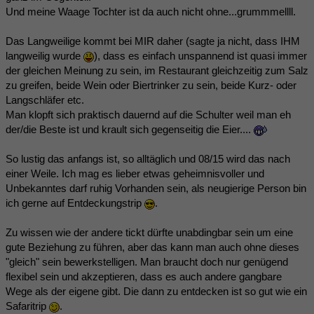
Und meine Waage Tochter ist da auch nicht ohne...grummmellll.
Das Langweilige kommt bei MIR daher (sagte ja nicht, dass IHM
langweilig wurde
), dass es einfach unspannend ist quasi immer
der gleichen Meinung zu sein, im Restaurant gleichzeitig zum Salz
zu greifen, beide Wein oder Biertrinker zu sein, beide Kurz- oder
Langschläfer etc.
Man klopft sich praktisch dauernd auf die Schulter weil man eh
der/die Beste ist und krault sich gegenseitig die Eier....
So lustig das anfangs ist, so alltäglich und 08/15 wird das nach
einer Weile. Ich mag es lieber etwas geheimnisvoller und
Unbekanntes darf ruhig Vorhanden sein, als neugierige Person bin
ich gerne auf Entdeckungstrip
.
Zu wissen wie der andere tickt dürfte unabdingbar sein um eine
gute Beziehung zu führen, aber das kann man auch ohne dieses
"gleich" sein bewerkstelligen. Man braucht doch nur genügend
flexibel sein und akzeptieren, dass es auch andere gangbare
Wege als der eigene gibt. Die dann zu entdecken ist so gut wie ein
Safaritrip
.