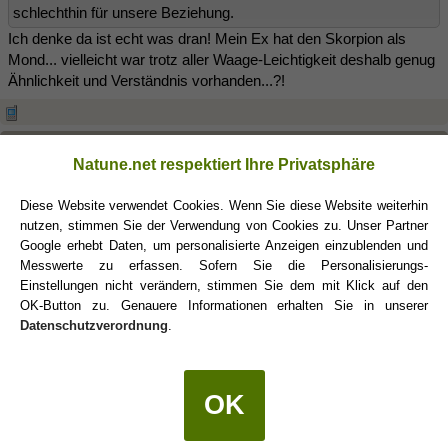
schlechthin für unsere Beziehung.
Ich denke da ist echt was dran! Mein Ex hat den Skorpion als
Mond... vielleicht war trotz aller Waage-Leichtigkeit deshalb genug
Ähnlichkeit und Verständnis vorhanden...?!
Antares
(03.01.2017 15:07)
Natune.net respektiert Ihre Privatsphäre
Dass zwei Stiere oder zwei Waagen einander langweilen, kann ich
Diese Website verwendet Cookies. Wenn Sie diese Website weiterhin
mir sogar vorstellen.
Aber zwei Skorpione? Niemals!!!
nutzen, stimmen Sie der Verwendung von Cookies zu. Unser Partner
Google erhebt Daten, um personalisierte Anzeigen einzublenden und
Aber Spaß beiseite: Ich langweile mich auch nicht mit mir alleine.
Messwerte zu erfassen. Sofern Sie die Personalisierungs-
Einstellungen nicht verändern, stimmen Sie dem mit Klick auf den
Und wenn ich mich mit jemand anderem langweile, dann eher aus
OK-Button zu. Genauere Informationen erhalten Sie in unserer
dem Grund, weil man keine gemeinsame Wellenlänge hat, sich
Datenschutzverordnung
.
nix zu sagen hat ...
Ich finde das ziemlich gut, wenn ich weiß, wie der andere tickt. Will
mir nicht ständig Gedanken machen müssen, wie etwas
OK
aufgefasst wird - oder wie ich "interessant" bleiben kann.