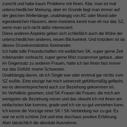
zurecht und habe kaum Probleme mit ihnen. Klar, man ist mal
unterschiedlicher Meinung, aber im Grunde liegt man immer auf
der gleichen Wellenlänge, unabhängig von AC oder Mond oder
irgendwelchen Häusern, denn meistens kennt man eh nur das SZ,
wenn man sich nicht dafür interessiert.
Diese anderen Aspekte geben sich schließlich auch die Mühe der
unterschiedlichen anderen, neuen Blickwinkel. Und trotzdem ist da
dieses Grundverständnis füreinander.
Ich hatte tolle Freundschaften mit weiblichen SK, super gerne Zeit
miteinander verbracht, super gerne Mist zusammen gebaut...aber
im Gegensatz zu anderen Frauen, hatte ich bei ihnen fast immer
nur das Gefühl: meine Schwester.
Unabhängig davon, ob ich Single war oder erstmal gar nichts vom
SZ wußte. Eine einzige hat mich seinerzeit gefühlsmäßig geflasht,
wo es dementsprechend auch zur Beziehung gekommen ist.
Im Verhältnis gesehen, sind SK-Frauen die Frauen, die mich am
wenigsten als Beziehung reizen und das obwohl ich mit ihnen am
einfachsten klar komme, grade weil ich sie so gut verstehen kann.
Ich kenne die Vorzüge einer SK / SK-Verbindung nur zu gut. Es
war ne echt schöne Zeit und eine durchaus positive Erfahrung.
Aber tatsächlich die absolute Ausnahme.