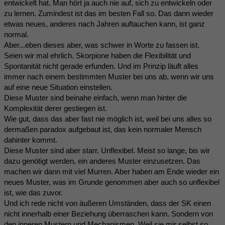
entwickelt hat. Man hört ja auch nie auf, sich zu entwickeln oder
zu lernen. Zumindest ist das im besten Fall so. Das dann wieder
etwas neues, anderes nach Jahren auftauchen kann, ist ganz
normal.
Aber...eben dieses aber, was schwer in Worte zu fassen ist.
Seien wir mal ehrlich. Skorpione haben die Flexibilität und
Spontanität nicht gerade erfunden. Und im Prinzip läuft alles
immer nach einem bestimmten Muster bei uns ab, wenn wir uns
auf eine neue Situation einstellen.
Diese Muster sind beinahe einfach, wenn man hinter die
Komplexität derer gestiegen ist.
Wie gut, dass das aber fast nie möglich ist, weil bei uns alles so
dermaßen paradox aufgebaut ist, das kein normaler Mensch
dahinter kommt.
Diese Muster sind aber starr. Unflexibel. Meist so lange, bis wir
dazu genötigt werden, ein anderes Muster einzusetzen. Das
machen wir dann mit viel Murren. Aber haben am Ende wieder ein
neues Muster, was im Grunde genommen aber auch so unflexibel
ist, wie das zuvor.
Und ich rede nicht von äußeren Umständen, dass der SK einen
nicht innerhalb einer Beziehung überraschen kann. Sondern von
den inneren Mustern und Mechanismen. Weil sie mir selbst so