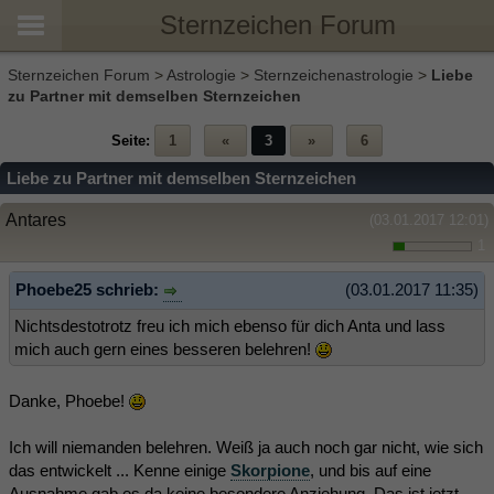
Sternzeichen Forum
Sternzeichen Forum
>
Astrologie
>
Sternzeichenastrologie
>
Liebe
zu Partner mit demselben Sternzeichen
Seite:
1
«
3
»
6
Liebe zu Partner mit demselben Sternzeichen
Antares
(03.01.2017 12:01)
1
Phoebe25 schrieb:
(03.01.2017 11:35)
Nichtsdestotrotz freu ich mich ebenso für dich Anta und lass
mich auch gern eines besseren belehren!
Danke, Phoebe!
Ich will niemanden belehren. Weiß ja auch noch gar nicht, wie sich
das entwickelt ... Kenne einige
Skorpione
, und bis auf eine
Ausnahme gab es da keine besondere Anziehung. Das ist jetzt