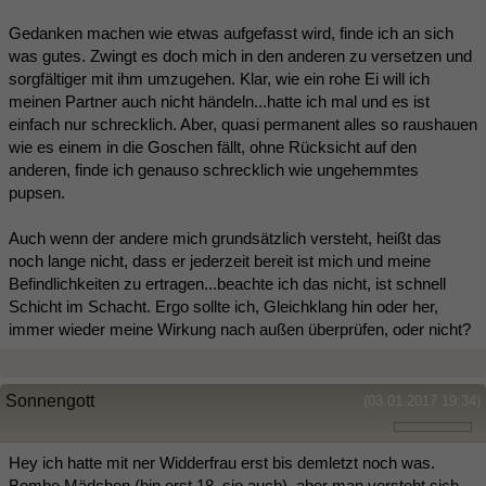
Gedanken machen wie etwas aufgefasst wird, finde ich an sich
was gutes. Zwingt es doch mich in den anderen zu versetzen und
sorgfältiger mit ihm umzugehen. Klar, wie ein rohe Ei will ich
meinen Partner auch nicht händeln...hatte ich mal und es ist
einfach nur schrecklich. Aber, quasi permanent alles so raushauen
wie es einem in die Goschen fällt, ohne Rücksicht auf den
anderen, finde ich genauso schrecklich wie ungehemmtes
pupsen.
Auch wenn der andere mich grundsätzlich versteht, heißt das
noch lange nicht, dass er jederzeit bereit ist mich und meine
Befindlichkeiten zu ertragen...beachte ich das nicht, ist schnell
Schicht im Schacht. Ergo sollte ich, Gleichklang hin oder her,
immer wieder meine Wirkung nach außen überprüfen, oder nicht?
Sonnengott
(03.01.2017 19:34)
Hey ich hatte mit ner Widderfrau erst bis demletzt noch was.
Bombe Mädchen (bin erst 18, sie auch), aber man versteht sich