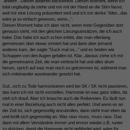
"andere". Diesen anderen Blickwinkel. Diesen Moment, wenn ich
total ungläubig da stehe und mir mit der Hand an die Stirn fasse,
weil mir eine Lösung präsentiert wird und ich mir denke "Alter...das
wäre ja so einfach gewesen, wenn...".
Diesen Moment habe ich aber nicht, wenn mein Gegenüber dort
genauso steht, mit den gleichen Lösungsansätzen, die ich auch
habe. Das habe ich auch schon erlebt, das man ellenlang
gemeinsam über etwas sinniert hat und dann aber jemand
anderes kam, der sagte "Guck mal so..." und es beiden wie
Schuppen von den Augen gefallen ist. Klar...daraus ziehe ich mir
die gemeinsame Zeit, die man verbracht hat und alles drum
herum, sprich auf was man noch so gekommen ist, während man
sich miteinander auseinander gesetzt hat.
Gut...sich zu Tode harmonisieren wird bei SK / SK nicht passieren,
das kann ich mir nicht vorstellen. Harmonie ist was ganz tolles, da
steh ich drauf. Aber ich brauche auch die Reibereien. Es läuft nun
mal in einer Beziehung auch nicht alles perfekt. Und wenn es an
der Zeit ist, sich gegenseitig anzubrüllen, dann steht man eben da
und brüllt sich gegenseitig an. Was raus muss, muss raus. Das
dann mit allem Verständnis immer und immer wieder z.B. runter
zu drücken, damit die Harmonie nicht gefährdet wird, wäre für