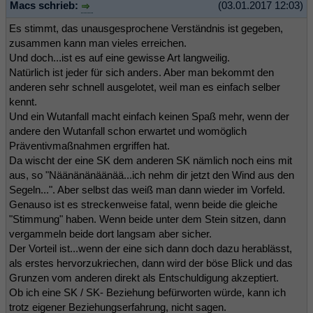
Macs schrieb:
(03.01.2017 12:03)
Es stimmt, das unausgesprochene Verständnis ist gegeben,
zusammen kann man vieles erreichen.
Und doch...ist es auf eine gewisse Art langweilig.
Natürlich ist jeder für sich anders. Aber man bekommt den
anderen sehr schnell ausgelotet, weil man es einfach selber
kennt.
Und ein Wutanfall macht einfach keinen Spaß mehr, wenn der
andere den Wutanfall schon erwartet und womöglich
Präventivmaßnahmen ergriffen hat.
Da wischt der eine SK dem anderen SK nämlich noch eins mit
aus, so "Näänänänäänää...ich nehm dir jetzt den Wind aus den
Segeln...". Aber selbst das weiß man dann wieder im Vorfeld.
Genauso ist es streckenweise fatal, wenn beide die gleiche
"Stimmung" haben. Wenn beide unter dem Stein sitzen, dann
vergammeln beide dort langsam aber sicher.
Der Vorteil ist...wenn der eine sich dann doch dazu herablässt,
als erstes hervorzukriechen, dann wird der böse Blick und das
Grunzen vom anderen direkt als Entschuldigung akzeptiert.
Ob ich eine SK / SK- Beziehung befürworten würde, kann ich
trotz eigener Beziehungserfahrung, nicht sagen.