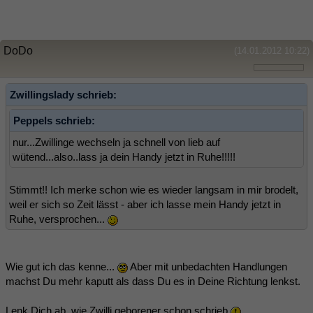
DoDo
(14.01.2012 10:22)
Zwillingslady schrieb:
Peppels schrieb:
nur...Zwillinge wechseln ja schnell von lieb auf
wütend...also..lass ja dein Handy jetzt in Ruhe!!!!!
Stimmt!! Ich merke schon wie es wieder langsam in mir brodelt,
weil er sich so Zeit lässt - aber ich lasse mein Handy jetzt in
Ruhe, versprochen...
Wie gut ich das kenne...
Aber mit unbedachten Handlungen
machst Du mehr kaputt als dass Du es in Deine Richtung lenkst.
Lenk Dich ab, wie Zwilli.geborener schon schrieb