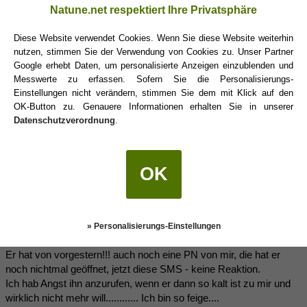
Natune.net respektiert Ihre Privatsphäre
Peppels
(14.01.2012 16:41)
Diese Website verwendet Cookies. Wenn Sie diese Website weiterhin
nutzen, stimmen Sie der Verwendung von Cookies zu. Unser Partner
Google erhebt Daten, um personalisierte Anzeigen einzublenden und
bevor du wieder was dummes simst
Messwerte zu erfassen. Sofern Sie die Personalisierungs-
Einstellungen nicht verändern, stimmen Sie dem mit Klick auf den
wieso rufst du ihn nicht an...und machst mal Aufklärungsstunde?
OK-Button zu. Genauere Informationen erhalten Sie in unserer
Datenschutzverordnung
.
vielleicht wartet auch der Herr des Urwaldes??
oder geht er nicht ran?
OK
Zwillingslady
(14.01.2012 16:43)
Hab ich auch schon gedacht, aber ich trau mich nicht.
» Personalisierungs-Einstellungen
Er hat von vorgestern!!! auch noch eine PN von mir, die hat er
noch nichtmal geöffnet, jetzt diese SMS - keine Reaktion.
Ich hab Angst ihn anzurufen, wenn er dann so kalt ist zu mir und
wirklich nicht mehr will............ Ich bin so feige....