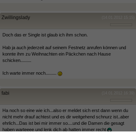
Zwillingslady
(14.01.2012 15:15)
Doch das er Single ist glaub ich ihm schon.
Hab ja auch jederzeit auf seinem Festnetz anrufen können und
konnte ihm zu Weihnachten ein Päckchen nach Hause
schicken.........
Ich warte immer noch.........
fabi
(14.01.2012 16:39)
Ha noch so eine wie ich...also er meldet sich erst dann wenn du
nicht mehr drauf achtest und es dir weitgehend schnurz ist..aber
ehrlich...Das ist bei mir immer so....und die Damen die gesagt
haben warteeee und lenk dich ab hatten immer recht