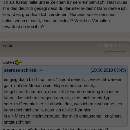
Ich als Krebs halte unser Zeichen für sehr empathisch. Hast du es
ihm das deutlich gesagt dass du darunter leidest? Dann denke ich
er wird es grundsätzlich verstehen. Nur was soll er denn tun,
selbst wenn er weiß, dass du leidest? Welches Verhalten
erwartest du von ihm?
Rosti
(20.06.2018 11:48)
Guten
seerose schrieb:
(20.06.2018 07:49)
es ging doch bloß mal ums "in echt sehen",... vielleicht wäre er
gar nicht der Mensch wie, Hope schon schreibt,..
es geht auch um mich, dass ich diese Vernebelung loslassen
kann,..dass ich mir sagen kann, ok, er ist nicht mein Typ
oder im Gegenteil, er ist absolut das, was ich mir wünsche,..es
kann doch nicht sein, dass ich all die Jahr hier
in ein Mensch hineinvertraute, der mich enttäuschte,..knallhart
enttäuscht hat.
Hmmm, wie würde denn so ein Treffen denn aussehen?