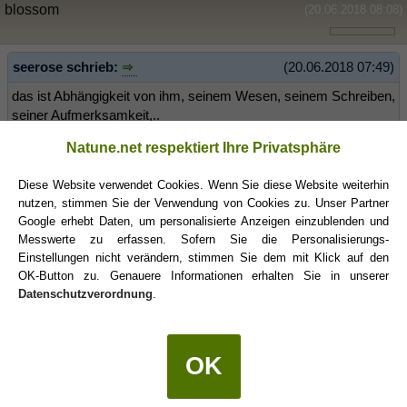
blossom
(20.06.2018 08:08)
seerose schrieb:
(20.06.2018 07:49)
das ist Abhängigkeit von ihm, seinem Wesen, seinem Schreiben,
seiner Aufmerksamkeit,..
ich schaffe es nicht, mich von FB zu löschen,..seine Adresse zu
Natune.net respektiert Ihre Privatsphäre
löschen, seine Mails zu löschen,..
Diese Website verwendet Cookies. Wenn Sie diese Website weiterhin
Klar, mit dem Kontakt verbunden war ja auch immer
eine
nutzen, stimmen Sie der Verwendung von Cookies zu. Unser Partner
Möglichkeit
, die es jetzt nicht mehr gibt. Es wird nicht mehr
Google erhebt Daten, um personalisierte Anzeigen einzublenden und
hinterm Rücken agiert, sondern ganz offen, "es gibt eine andere
Messwerte zu erfassen. Sofern Sie die Personalisierungs-
Frau".
Einstellungen nicht verändern, stimmen Sie dem mit Klick auf den
OK-Button zu. Genauere Informationen erhalten Sie in unserer
Mach, wie Du für richtig hältst. Du musst da eh durch, ob mit oder
Datenschutzverordnung
.
ohne Mails, Adresse & Co.
OK
Hope x3
(20.06.2018 11:12)