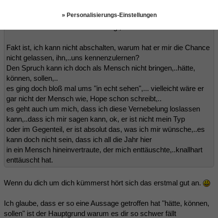
seerose schrieb:
(20.06.2018 07:49)
» Personalisierungs-Einstellungen
war mal bißchen mit mir beschäftigt,...
Fakt ist, ich kann nicht abschalten, warum hat er mir die Chance
nicht gelassen, ihn,..uns kennenzulernen?
Den Spruch kann ich doch als Mensch nicht bringen,..hätte,
können, sollen,..
es ging doch bloß mal ums "in echt sehen",... vielleicht wäre er
gar nicht der Mensch wie, Hope schon schreibt,..
es geht auch um mich, dass ich diese Vernebelung loslassen
kann,..dass ich mir sagen kann, ok, er ist nicht mein Typ
oder im Gegenteil, er ist absolut das, was ich mir wünsche,..es
kann doch nicht sein, dass ich all die Jahr hier
in ein Mensch hineinvertraute, der mich enttäuschte,..knallhart
enttäuscht hat.
Wenn du dich um dich kümmerst hört sich das erstmal gut an.
Ich glaube, dass er so eine Aussage getroffen hat "hätte, können,
sollen" ist der Hauptgrund warum es dir so schwer fällt