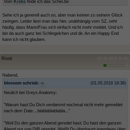
Vom
Krebs
finde ich das Schei.ße
Sehe ich ja generell auch so, aber man keinen zu seinem Glück
zwingen. Leider liest man das hier, unabhängig vom SZ, sehr
häufig, dass Mann/Frau sich einfach nicht mehr meldet. Und ich
bin da auch ganz bei Schlingelchen und dir. An ein Happy End
kann ich nicht glauben.
Rosti
(01.05.2018 20:06)
1
Nabend,
blossom schrieb:
(01.05.2018 18:38)
Neulich bei Greys Anatomy:
"Warum hast Du Dich verdammt nochmal nicht mehr gemeldet
nach dem Date....blablablablabla..."
"Weil Du den ganzen Abend geredet hast; Du hast den ganzen
Abend nur von DIR geredet. Weißt Du überhaupt irgendwas über