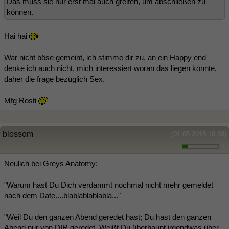
Das muss sie nur erst mal auch greifen, um abschließen zu
können.
Hai hai
War nicht böse gemeint, ich stimme dir zu, an ein Happy end
denke ich auch nicht, mich interessiert woran das liegen könnte,
daher die frage bezüglich Sex.
Mfg Rosti
blossom
(01.05.2018 18:38)
1
Neulich bei Greys Anatomy:
"Warum hast Du Dich verdammt nochmal nicht mehr gemeldet
nach dem Date....blablablablabla..."
"Weil Du den ganzen Abend geredet hast; Du hast den ganzen
Abend nur von DIR geredet. Weißt Du überhaupt irgendwas über