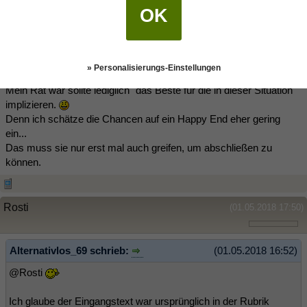
OK
Hey Rosti,
Ich verstehe sie schon auch, bin ja selber auch JF.
» Personalisierungs-Einstellungen
Mein Rat war sollte lediglich "das Beste für die in dieser Situation"
implizieren.
Denn ich schätze die Chancen auf ein Happy End eher gering
ein...
Das muss sie nur erst mal auch greifen, um abschließen zu
können.
Rosti
(01.05.2018 17:50)
Alternativlos_69 schrieb:
(01.05.2018 16:52)
@Rosti
Ich glaube der Eingangstext war ursprünglich in der Rubrik