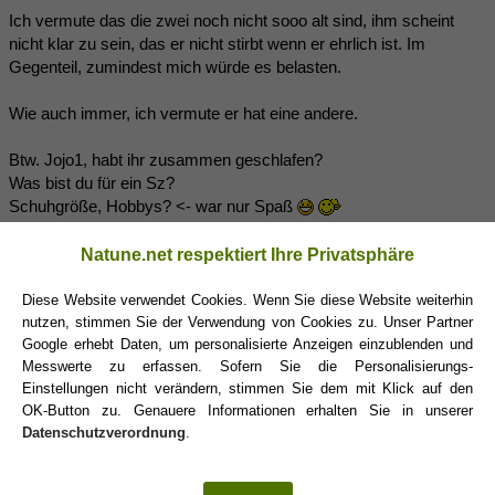
Ich vermute das die zwei noch nicht sooo alt sind, ihm scheint
nicht klar zu sein, das er nicht stirbt wenn er ehrlich ist. Im
Gegenteil, zumindest mich würde es belasten.
Wie auch immer, ich vermute er hat eine andere.
Btw. Jojo1, habt ihr zusammen geschlafen?
Was bist du für ein Sz?
Schuhgröße, Hobbys? <- war nur Spaß
Natune.net respektiert Ihre Privatsphäre
Alternativlos_69
(01.05.2018 16:52)
Diese Website verwendet Cookies. Wenn Sie diese Website weiterhin
nutzen, stimmen Sie der Verwendung von Cookies zu. Unser Partner
@Rosti
Google erhebt Daten, um personalisierte Anzeigen einzublenden und
Messwerte zu erfassen. Sofern Sie die Personalisierungs-
Ich glaube der Eingangstext war ursprünglich in der Rubrik
Krebs
Einstellungen nicht verändern, stimmen Sie dem mit Klick auf den
-
Jungfrau
zu finden. Also dürfte die TE SZ Jungfrau sein.
OK-Button zu. Genauere Informationen erhalten Sie in unserer
Datenschutzverordnung
.
Schlingelchen
(01.05.2018 17:10)