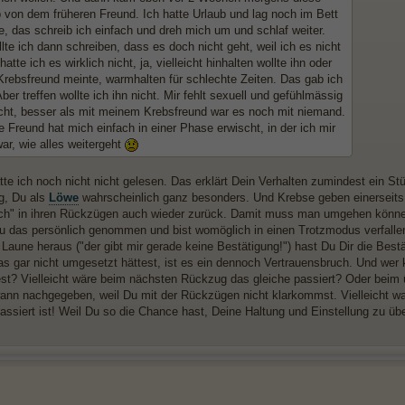
von dem früheren Freund. Ich hatte Urlaub und lag noch im Bett
e, das schreib ich einfach und dreh mich um und schlaf weiter.
lte ich dann schreiben, dass es doch nicht geht, weil ich es nicht
hatte ich es wirklich nicht, ja, vielleicht hinhalten wollte ihn oder
Krebsfreund meinte, warmhalten für schlechte Zeiten. Das gab ich
ber treffen wollte ich ihn nicht. Mir fehlt sexuell und gefühlmässig
icht, besser als mit meinem Krebsfreund war es noch mit niemand.
e Freund hat mich einfach in einer Phase erwischt, in der ich mir
ar, wie alles weitergeht
tte ich noch nicht nicht gelesen. Das erklärt Dein Verhalten zumindest ein S
g, Du als
Löwe
wahrscheinlich ganz besonders. Und Krebse geben einerseits 
ich" in ihren Rückzügen auch wieder zurück. Damit muss man umgehen können,
Du das persönlich genommen und bist womöglich in einen Trotzmodus verfalle
 Laune heraus ("der gibt mir gerade keine Bestätigung!") hast Du Dir die Best
s gar nicht umgesetzt hättest, ist es ein dennoch Vertrauensbruch. Und wer
est? Vielleicht wäre beim nächsten Rückzug das gleiche passiert? Oder beim 
ann nachgegeben, weil Du mit der Rückzügen nicht klarkommst. Vielleicht war 
assiert ist! Weil Du so die Chance hast, Deine Haltung und Einstellung zu ü