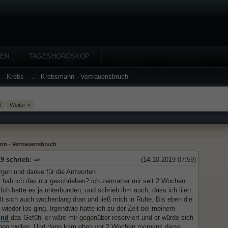
HEN
TAGESHOROSKOP
→
Krebs
→
Krebsmann - Vertrauensbruch
0
Weiter »
nn - Vertrauensbruch
19 schrieb:
(14.10.2019 07:59)
gen und danke für die Antworten.
 hab ich das nur geschrieben? ich zermarter mir seit 2 Wochen
Ich hatte es ja unterbunden, und schrieb ihm auch, dass ich liiert
elt sich auch wochenlang dran und ließ mich in Ruhe. Bis eben die
 wieder los ging. Irgendwie hatte ich zu der Zeit bei meinem
und
das Gefühl er wäre mir gegenüber reserviert und er würde sich
hen wollen. Und dann kam eben vor 2 Wochen morgens diese