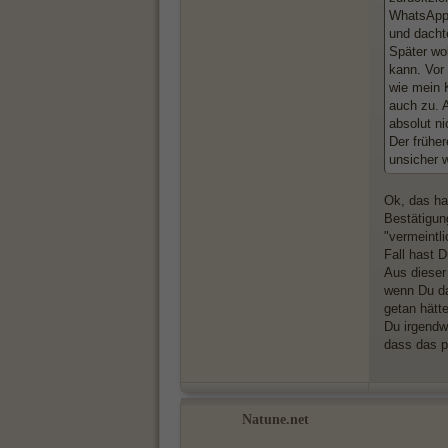
WhatsApp 
und dacht
Später wol
kann. Vor 
wie mein 
auch zu. A
absolut n
Der früher
unsicher w
Ok, das ha
Bestätigun
"vermeintl
Fall hast 
Aus dieser
wenn Du da
getan hätt
Du irgendw
dass das p
Natune.net