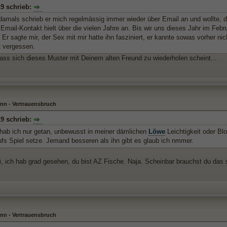
19 schrieb:
 damals schrieb er mich regelmässig immer wieder über Email an und wollte, 
 Email-Kontakt hielt über die vielen Jahre an. Bis wir uns dieses Jahr im Febr
 Er sagte mir, der Sex mit mir hatte ihn fasziniert, er kannte sowas vorher n
t vergessen.
ass sich dieses Muster mit Deinem alten Freund zu wiederholen scheint...
nn - Vertrauensbruch
19 schrieb:
hab ich nur getan, unbewusst in meiner dämlichen
Löwe
Leichtigkeit oder Bl
ufs Spiel setze. Jemand besseren als ihn gibt es glaub ich nmmer.
i, ich hab grad gesehen, du bist AZ Fische. Naja. Scheinbar brauchst du das s
nn - Vertrauensbruch