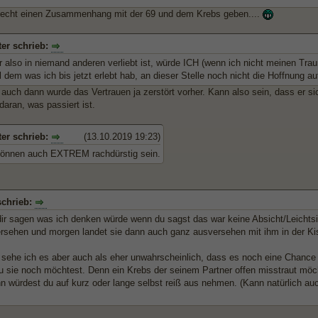
echt einen Zusammenhang mit der 69 und dem Krebs geben....
ter schrieb:
r also in niemand anderen verliebt ist, würde ICH (wenn ich nicht meinen Tra
all dem was ich bis jetzt erlebt hab, an dieser Stelle noch nicht die Hoffnung a
 auch dann wurde das Vertrauen ja zerstört vorher. Kann also sein, dass er s
aran, was passiert ist.
ter schrieb:
(13.10.2019 19:23)
können auch EXTREM rachdürstig sein.
schrieb:
dir sagen was ich denken würde wenn du sagst das war keine Absicht/Leichts
rsehen und morgen landet sie dann auch ganz ausversehen mit ihm in der Kis
sehe ich es aber auch als eher unwahrscheinlich, dass es noch eine Chance gi
du sie noch möchtest. Denn ein Krebs der seinem Partner offen misstraut mö
n würdest du auf kurz oder lange selbst reiß aus nehmen. (Kann natürlich au