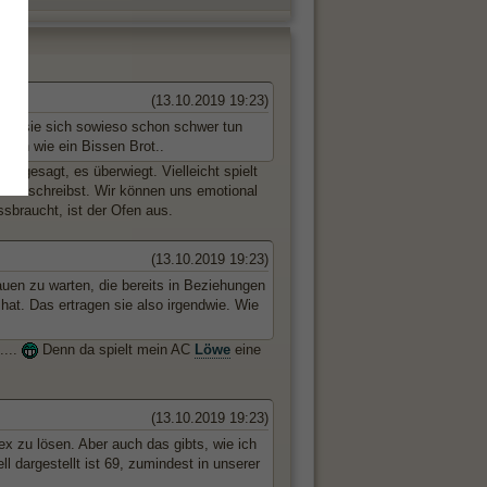
(13.10.2019 19:23)
 Da sie sich sowieso schon schwer tun
auen wie ein Bissen Brot..
ers gesagt, es überwiegt. Vielleicht spielt
as du schreibst. Wir können uns emotional
ssbraucht, ist der Ofen aus.
(13.10.2019 19:23)
uen zu warten, die bereits in Beziehungen
at. Das ertragen sie also irgendwie. Wie
....
Denn da spielt mein AC
Löwe
eine
(13.10.2019 19:23)
ex zu lösen. Aber auch das gibts, wie ich
l dargestellt ist 69, zumindest in unserer