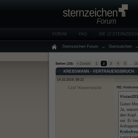
FORUM
FAQ
DIE 12 STERNZEIC
Sternzeichen Forum
→
Sternzeichen
Seiten (10):
« Zurück
1
2
3
4
5
...
1
KREBSMANN - VERTRAUENSBRUCH
14.10.2019, 08:22
Graf Wasserrutsche
RE: Krebsma
Vivian20
Guten Mor
Ja, warum
den Kopf. 
sei. Er hi
Anfragerei
Krebsfre
zurückzie