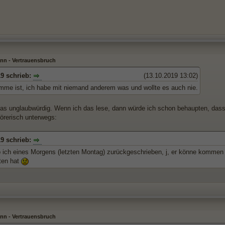
nn - Vertrauensbruch
19 schrieb:
(13.10.2019 13:02)
mme ist, ich habe mit niemand anderem was und wollte es auch nie.
 das unglaubwürdig. Wenn ich das lese, dann würde ich schon behaupten, dass e
törerisch unterwegs:
19 schrieb:
b ich eines Morgens (letzten Montag) zurückgeschrieben, j, er könne kommen z
tten hat
nn - Vertrauensbruch