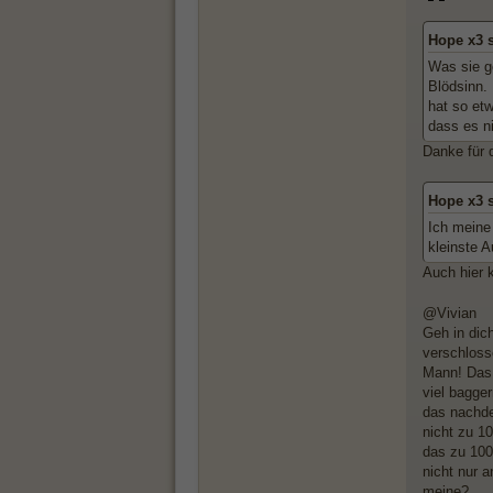
Hope x3 
Was sie ge
Blödsinn.
hat so etw
dass es ni
Danke für 
Hope x3 
Ich meine
kleinste A
Auch hier 
@Vivian
Geh in dic
verschloss
Mann! Das 
viel bagger
das nachde
nicht zu 1
das zu 100
nicht nur 
meine?