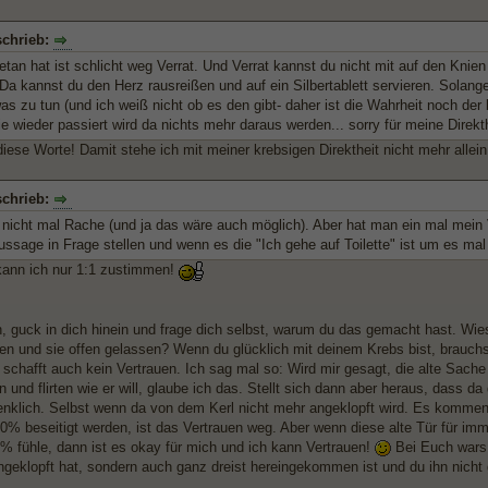
schrieb:
tan hat ist schlicht weg Verrat. Und Verrat kannst du nicht mit auf den Kni
 Da kannst du den Herz rausreißen und auf ein Silbertablett servieren. Solan
as zu tun (und ich weiß nicht ob es den gibt- daher ist die Wahrheit noch de
e wieder passiert wird da nichts mehr daraus werden... sorry für meine Direkth
diese Worte! Damit stehe ich mit meiner krebsigen Direktheit nicht mehr allei
schrieb:
 nicht mal Rache (und ja das wäre auch möglich). Aber hat man ein mal mein 
ussage in Frage stellen und wenn es die "Ich gehe auf Toilette" ist um es ma
kann ich nur 1:1 zustimmen!
h, guck in dich hinein und frage dich selbst, warum du das gemacht hast. Wies
en und sie offen gelassen? Wenn du glücklich mit deinem Krebs bist, brauchs
schafft auch kein Vertrauen. Ich sag mal so: Wird mir gesagt, die alte Sache
n und flirten wie er will, glaube ich das. Stellt sich dann aber heraus, dass d
nklich. Selbst wenn da von dem Kerl nicht mehr angeklopft wird. Es kommen 
00% beseitigt werden, ist das Vertrauen weg. Aber wenn diese alte Tür für imm
% fühle, dann ist es okay für mich und ich kann Vertrauen!
Bei Euch wars 
angeklopft hat, sondern auch ganz dreist hereingekommen ist und du ihn nicht 