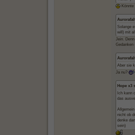
Könnte 
Aurorafal
Solange e
will) mit 
Jein. Denn
Gedanken d
Aurorafal
Aber sie 
Ja nu?
Hope x3 
Ich kann 
das ausve
Allgemein 
nicht ob 
denke dan
sein)