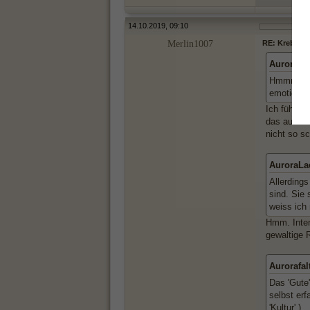
14.10.2019, 09:10
Merlin1007
RE: Krebsma
AuroraLae
Hmmm, so 
emotional
Ich fühle 
das auch e
nicht so sc
AuroraLae
Allerding
sind. Sie
weiss ich
Hmm. Inter
gewaltige R
Aurorafal
Das 'Gute'
selbst erf
'Kultur' )