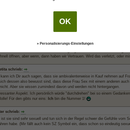
nn - Vertrauensbruch
OK
tita schrieb:
radikal wie es Merlin geschrieben hat, hab ich es auch schon öfter gelesen.
 aufzumachen und diese Unsichherheit da ist. Deshalb brauchen sie das Vertr
» Personalisierungs-Einstellungen
mich zwar als 100%
Krebs
, aber sonst habe ich fast nur Feuer in mir, oder and
ine Rolle mit meiner radikalen Einstellung? *grübel* Dennoch ist es richtig w
hnell öffnen, aber wenn, dann haben wir Vertrauen. Wird das verletzt, oder mi
tita schrieb:
s kann ich Dir auch sagen, dass sie ambivalenterweise in Kauf nehmen auf Fra
 sich dessen also bewusst sind, dass diese Frau Sex mit einem anderen auch h
 nicht. Aber sie wissen zumindest davon und werden nicht hintergangen.
essanter Aspekt. Ich persönlich würde "durchdrehen" bei so einem Gedanken
olle! Für den gibts nur eins:
Ich
bin die Nummer 1!
ter schrieb:
 ist sie sind sehr sexuell und tun sich in der Regel schwer die Gefühle vom S
ahren habe. (Mir fällt auch kein SZ Symbol ein, dass schon so eindeutig sexuel