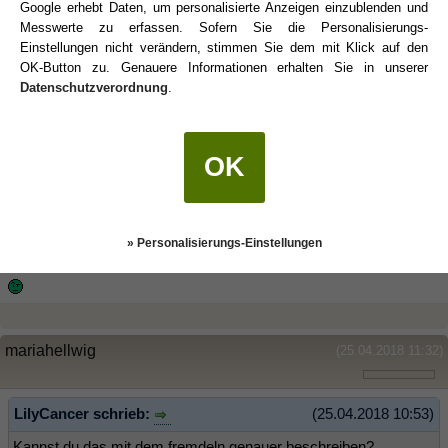
Google erhebt Daten, um personalisierte Anzeigen einzublenden und
blossom
(25.04.2018 10:11)
Messwerte zu erfassen. Sofern Sie die Personalisierungs-
Einstellungen nicht verändern, stimmen Sie dem mit Klick auf den
OK-Button zu. Genauere Informationen erhalten Sie in unserer
Hat Ex und die Große auch.... Der ist lustig, oder?!
Datenschutzverordnung
.
"Mama, würde gern in die Stadt fahren zum Shoppen..."
"Ok..."
OK
In der Stadt....
"Und, wo willst Du zuerst hin?!"
"Wieder nach Hause...is mir alles zuviel hier"
» Personalisierungs-Einstellungen
mariahellwig
(25.04.2018 11:32)
LilyCancer schrieb:
(25.04.2018 10:53)
Kannst du das mit dem fremdeln genauer beschreiben?