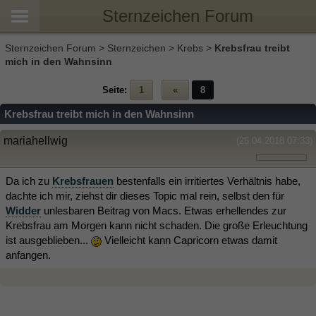
Sternzeichen Forum
Sternzeichen Forum
>
Sternzeichen
>
Krebs
>
Krebsfrau treibt
mich in den Wahnsinn
Seite:
1
«
8
Krebsfrau treibt mich in den Wahnsinn
mariahellwig
(25.04.2018 07:33)
Da ich zu
Krebsfrauen
bestenfalls ein irritiertes Verhältnis habe,
dachte ich mir, ziehst dir dieses Topic mal rein, selbst den für
Widder
unlesbaren Beitrag von Macs. Etwas erhellendes zur
Krebsfrau am Morgen kann nicht schaden. Die große Erleuchtung
ist ausgeblieben...
Vielleicht kann Capricorn etwas damit
anfangen.