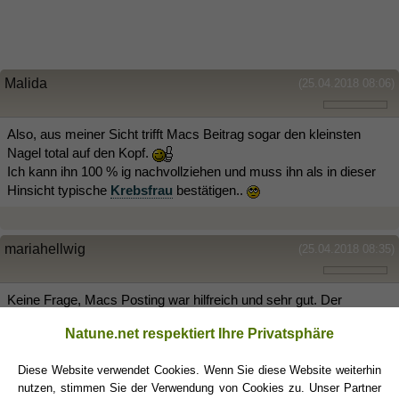
Malida
(25.04.2018 08:06)
Also, aus meiner Sicht trifft Macs Beitrag sogar den kleinsten
Nagel total auf den Kopf.
Ich kann ihn 100 % ig nachvollziehen und muss ihn als in dieser
Hinsicht typische
Krebsfrau
bestätigen..
mariahellwig
(25.04.2018 08:35)
Keine Frage, Macs Posting war hilfreich und sehr gut. Der
Hintergrund war einfach nur, das ich selbst einen
Krebsmond
Natune.net respektiert Ihre Privatsphäre
habe und irgendwie etwas mit mir selbst fremdel. Will das jetzt
nicht vertiefen.
Diese Website verwendet Cookies. Wenn Sie diese Website weiterhin
nutzen, stimmen Sie der Verwendung von Cookies zu. Unser Partner