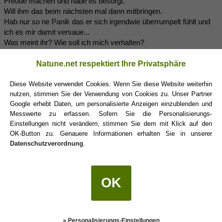
Freude machen und habe es besorgt.
Will ihm das beim nächsten mal dann mitbringen.
Hab nur so ne Panik das er sich irgendwie überrumpelt fühlt und
ich es mir damit versaue...
Was meint ihr? Wie soll ich mich verhalten?
Bin um jeden Rat dankbar.
Natune.net respektiert Ihre Privatsphäre
Diese Website verwendet Cookies. Wenn Sie diese Website weiterhin
nutzen, stimmen Sie der Verwendung von Cookies zu. Unser Partner
Google erhebt Daten, um personalisierte Anzeigen einzublenden und
Messwerte zu erfassen. Sofern Sie die Personalisierungs-
Einstellungen nicht verändern, stimmen Sie dem mit Klick auf den
OK-Button zu. Genauere Informationen erhalten Sie in unserer
Scorpioheart92
(17.08.2010 22:57)
Datenschutzverordnung
.
Ahh eine alte Bekannte
OK
Also
Jungfrauen
darf man nicht überrumpeln, denn sie gehören
zu den Erdzeichen und sind daher sehr logische Menschen und
Krebse
gehören zu den Wasserzeichen und sind demnach sehr
» Personalisierungs-Einstellungen