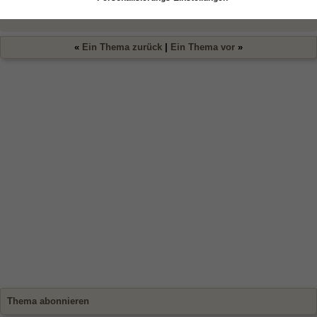
gefühlsbetont.
«
Ein Thema zurück
|
Ein Thema vor
»
Thema abonnieren