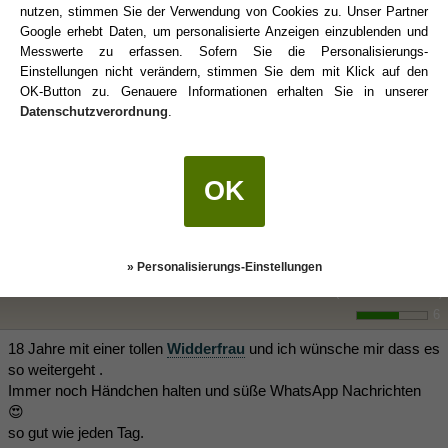
nutzen, stimmen Sie der Verwendung von Cookies zu. Unser Partner
zusammen gekommen und iwann gingen unsere Wege
Google erhebt Daten, um personalisierte Anzeigen einzublenden und
auseinander. Unterm strich war es aber eine gute Sache.
Messwerte zu erfassen. Sofern Sie die Personalisierungs-
Einstellungen nicht verändern, stimmen Sie dem mit Klick auf den
Jetzt nach unserer ehe haben wir ein gutes, freundschaftliches
OK-Button zu. Genauere Informationen erhalten Sie in unserer
Verhältnis und teilen auch das sorgerecht für unser gemeinsames
Datenschutzverordnung
.
Kind...
Nun ist mein Schatz ein
Krebs
und ich denke das er auch meine
endStation ist 😊
OK
LG
» Personalisierungs-Einstellungen
fizzo
(06.04.2018 22:02)
6
18 Jahre mit einer tollen
Widderfrau
und ich wünsche mir dass es
so weitergeht .
Immer noch Händchen halten und süße WhatsApp Nachrichten
😍
so gut wie jeden Tag.