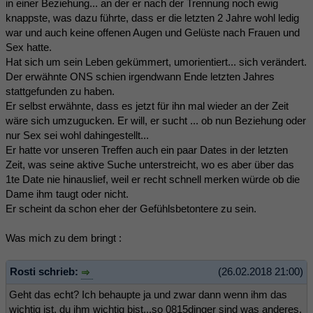
in einer Beziehung... an der er nach der Trennung noch ewig
knappste, was dazu führte, dass er die letzten 2 Jahre wohl ledig
war und auch keine offenen Augen und Gelüste nach Frauen und
Sex hatte.
Hat sich um sein Leben gekümmert, umorientiert... sich verändert.
Der erwähnte ONS schien irgendwann Ende letzten Jahres
stattgefunden zu haben.
Er selbst erwähnte, dass es jetzt für ihn mal wieder an der Zeit
wäre sich umzugucken. Er will, er sucht ... ob nun Beziehung oder
nur Sex sei wohl dahingestellt...
Er hatte vor unseren Treffen auch ein paar Dates in der letzten
Zeit, was seine aktive Suche unterstreicht, wo es aber über das
1te Date nie hinauslief, weil er recht schnell merken würde ob die
Dame ihm taugt oder nicht.
Er scheint da schon eher der Gefühlsbetontere zu sein.
Was mich zu dem bringt :
Rosti schrieb:
(26.02.2018 21:00)
Geht das echt? Ich behaupte ja und zwar dann wenn ihm das
wichtig ist, du ihm wichtig bist...so 0815dinger sind was anderes,