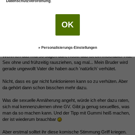
Datenschutzverordnung
.
schritte zurück, anheizen das er abschaltet und trotzdem
kann....oft ist es ja, man macht rum und iwann "gummi raus, es
geht los" eben der Cut.
OK
Neri
(26.02.2018 21:57)
2
» Personalisierungs-Einstellungen
Wenn ich das mal so sagen darf, Rosti: das ist ein miserabler Rat.
Sex ohne und frühzeitig rausziehen, sag mal... Mein Bruder wird
gerade ungewollt Vater die haben auch 'natürlich' verhütet.
Nicht, dass es gar nicht funktionieren kann so zu verhüten. Aber
da gehört dann schon bisschen mehr dazu.
Was die sexuelle Annäherung angeht, würde ich eher dazu raten,
sich mal kennenzulernen ohne GV. Gibt ja genug sexuellles, was
man da so machen kann. Und der Tipp mit Gummi heiß machen,
der ist wiederum brauchbar
Aber erstmal solltet ihr diese komische Stimmung Griff kriegen.