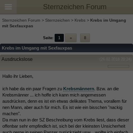
Sternzeichen Forum
Sternzeichen Forum
>
Sternzeichen
>
Krebs
>
Krebs im Umgang
mit Sexfauxpas
Seite:
1
»
8
Krebs im Umgang mit Sexfauxpas
Ausdruckslose
(26.02.2018 20:24)
Hallo ihr Lieben,
ich habe da ein paar Fragen zu
Krebsmännern
. Bzw. an die
Krebsmänner ... ich hoffe ich kann mich angemessen
ausdrücken, denn es ist ein etwas delikates Thema, vorallem für
nen Mann, aber auch für mich. Es ist wie ein bisschen "nackig
machen".
Da man nun in der SZ Beschreibung vom Krebs liest, dass dieser
offenbar sehr empfindlich ist, sich bei der kleinsten Unsicherheit
auch gerne in seinen Panzer zurückzieht usw... wollte ich einfach