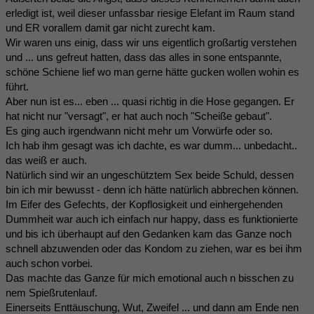
erledigt ist, weil dieser unfassbar riesige Elefant im Raum stand
und ER vorallem damit gar nicht zurecht kam.
Wir waren uns einig, dass wir uns eigentlich großartig verstehen
und ... uns gefreut hatten, dass das alles in sone entspannte,
schöne Schiene lief wo man gerne hätte gucken wollen wohin es
führt.
Aber nun ist es... eben ... quasi richtig in die Hose gegangen. Er
hat nicht nur "versagt", er hat auch noch "Scheiße gebaut".
Es ging auch irgendwann nicht mehr um Vorwürfe oder so.
Ich hab ihm gesagt was ich dachte, es war dumm... unbedacht..
das weiß er auch.
Natürlich sind wir an ungeschütztem Sex beide Schuld, dessen
bin ich mir bewusst - denn ich hätte natürlich abbrechen können.
Im Eifer des Gefechts, der Kopflosigkeit und einhergehenden
Dummheit war auch ich einfach nur happy, dass es funktionierte
und bis ich überhaupt auf den Gedanken kam das Ganze noch
schnell abzuwenden oder das Kondom zu ziehen, war es bei ihm
auch schon vorbei.
Das machte das Ganze für mich emotional auch n bisschen zu
nem Spießrutenlauf.
Einerseits Enttäuschung, Wut, Zweifel ... und dann am Ende nen