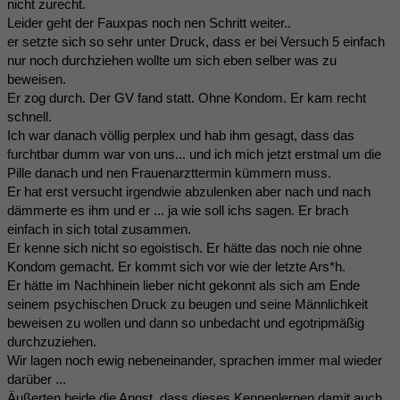
nicht zurecht.
Leider geht der Fauxpas noch nen Schritt weiter..
er setzte sich so sehr unter Druck, dass er bei Versuch 5 einfach
nur noch durchziehen wollte um sich eben selber was zu
beweisen.
Er zog durch. Der GV fand statt. Ohne Kondom. Er kam recht
schnell.
Ich war danach völlig perplex und hab ihm gesagt, dass das
furchtbar dumm war von uns... und ich mich jetzt erstmal um die
Pille danach und nen Frauenarzttermin kümmern muss.
Er hat erst versucht irgendwie abzulenken aber nach und nach
dämmerte es ihm und er ... ja wie soll ichs sagen. Er brach
einfach in sich total zusammen.
Er kenne sich nicht so egoistisch. Er hätte das noch nie ohne
Kondom gemacht. Er kommt sich vor wie der letzte Ars*h.
Er hätte im Nachhinein lieber nicht gekonnt als sich am Ende
seinem psychischen Druck zu beugen und seine Männlichkeit
beweisen zu wollen und dann so unbedacht und egotripmäßig
durchzuziehen.
Wir lagen noch ewig nebeneinander, sprachen immer mal wieder
darüber ...
Äußerten beide die Angst, dass dieses Kennenlernen damit auch