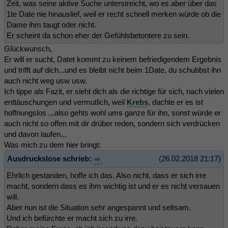
Zeit, was seine aktive Suche unterstreicht, wo es aber über das
1te Date nie hinauslief, weil er recht schnell merken würde ob die
Dame ihm taugt oder nicht.
Er scheint da schon eher der Gefühlsbetontere zu sein.
Glückwunsch,
Er will er sucht, Datet kommt zu keinem befriedigendem Ergebnis
und trifft auf dich...und es bleibt nicht beim 1Date, du schubbst ihn
auch nicht weg usw usw.
Ich tippe als Fazit, er sieht dich als die richtige für sich, nach vielen
enttäuschungen und vermutlich, weil
Krebs
, dachte er es ist
hoffnungslos ...also gehts wohl ums ganze für ihn, sonst würde er
auch nicht so offen mit dir drüber reden, sondern sich verdrücken
und davon laufen...
Was mich zu dem hier bringt:
Ausdruckslose schrieb:
(26.02.2018 21:17)
Ehrlich gestanden, hoffe ich das. Also nicht, dass er sich irre
macht, sondern dass es ihm wichtig ist und er es nicht versauen
will.
Aber nun ist die Situation sehr angespannt und seltsam.
Und ich befürchte er macht sich zu irre.