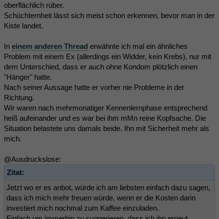
oberflächlich rüber.
Schüchternheit lässt sich meist schon erkennen, bevor man in der
Kiste landet.
In
einem anderen Thread
erwähnte ich mal ein ähnliches
Problem mit einem Ex (allerdings ein Widder, kein Krebs), nur mit
dem Unterschied, dass er auch ohne Kondom plötzlich einen
"Hänger" hatte.
Nach seiner Aussage hatte er vorher nie Probleme in der
Richtung.
Wir waren nach mehrmonatiger Kennenlernphase entsprechend
heiß aufeinander und es war bei ihm mMn reine Kopfsache. Die
Situation belastete uns damals beide. Ihn mit Sicherheit mehr als
mich.
@Ausdruckslose:
Zitat:
Jetzt wo er es anbot, würde ich am liebsten einfach dazu sagen,
dass ich mich mehr freuen würde, wenn er die Kosten darin
investiert mich nochmal zum Kaffee einzuladen.
Einfach um immerhin zu suggerieren, dass ich ihn erneut