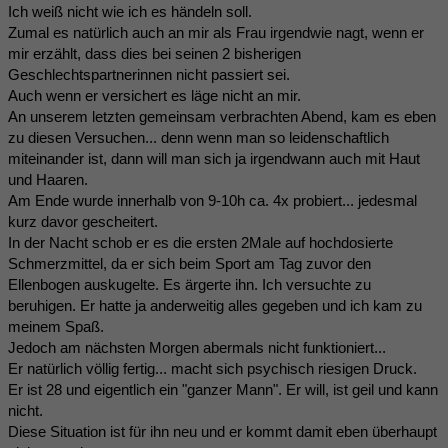
Ich weiß nicht wie ich es händeln soll.
Zumal es natürlich auch an mir als Frau irgendwie nagt, wenn er
mir erzählt, dass dies bei seinen 2 bisherigen
Geschlechtspartnerinnen nicht passiert sei.
Auch wenn er versichert es läge nicht an mir.
An unserem letzten gemeinsam verbrachten Abend, kam es eben
zu diesen Versuchen... denn wenn man so leidenschaftlich
miteinander ist, dann will man sich ja irgendwann auch mit Haut
und Haaren.
Am Ende wurde innerhalb von 9-10h ca. 4x probiert... jedesmal
kurz davor gescheitert.
In der Nacht schob er es die ersten 2Male auf hochdosierte
Schmerzmittel, da er sich beim Sport am Tag zuvor den
Ellenbogen auskugelte. Es ärgerte ihn. Ich versuchte zu
beruhigen. Er hatte ja anderweitig alles gegeben und ich kam zu
meinem Spaß.
Jedoch am nächsten Morgen abermals nicht funktioniert...
Er natürlich völlig fertig... macht sich psychisch riesigen Druck.
Er ist 28 und eigentlich ein "ganzer Mann". Er will, ist geil und kann
nicht.
Diese Situation ist für ihn neu und er kommt damit eben überhaupt